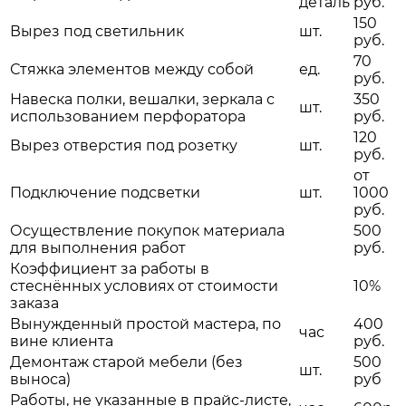
деталь
руб.
150
Вырез под светильник
шт.
руб.
70
Стяжка элементов между собой
ед.
руб.
Навеска полки, вешалки, зеркала с
350
шт.
использованием перфоратора
руб.
120
Вырез отверстия под розетку
шт.
руб.
от
Подключение подсветки
шт.
1000
руб.
Осуществление покупок материала
500
для выполнения работ
руб.
Коэффициент за работы в
стеснённых условиях от стоимости
10%
заказа
Вынужденный простой мастера, по
400
час
вине клиента
руб.
Демонтаж старой мебели (без
500
шт.
выноса)
руб
Работы, не указанные в прайс-листе,