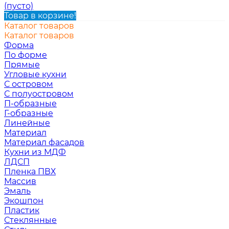
(пусто)
Товар в корзине!
Каталог товаров
Каталог товаров
Форма
По форме
Прямые
Угловые кухни
С островом
С полуостровом
П-образные
Г-образные
Линейные
Материал
Материал фасадов
Кухни из МДФ
ЛДСП
Пленка ПВХ
Массив
Эмаль
Экошпон
Пластик
Стеклянные