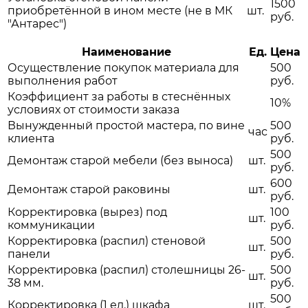
1500
приобретённой в ином месте (не в МК
шт.
руб.
"Антарес")
Наименование
Ед.
Цена
Осуществление покупок материала для
500
выполнения работ
руб.
Коэффициент за работы в стеснённых
10%
условиях от стоимости заказа
Вынужденный простой мастера, по вине
500
час
клиента
руб.
500
Демонтаж старой мебели (без выноса)
шт.
руб.
600
Демонтаж старой раковины
шт.
руб.
Корректировка (вырез) под
100
шт.
коммуникации
руб.
Корректировка (распил) стеновой
500
шт.
панели
руб.
Корректировка (распил) столешницы 26-
500
шт.
38 мм.
руб.
500
Корректировка (1 ед.) шкафа
шт.