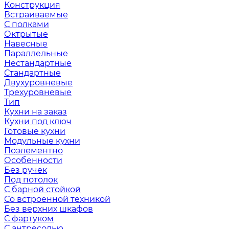
Конструкция
Встраиваемые
С полками
Октрытые
Навесные
Параллельные
Нестандартные
Стандартные
Двухуровневые
Трехуровневые
Тип
Кухни на заказ
Кухни под ключ
Готовые кухни
Модульные кухни
Поэлементно
Особенности
Без ручек
Под потолок
С барной стойкой
Со встроенной техникой
Без верхних шкафов
С фартуком
С антресолью