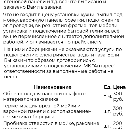
стеновой панели и т.д. всё что выписано и
заказано Вами в заявке.
Что не входит в цену установки кухни: выпил под
мойку, варочную панель, розетки, подключение
эл.проводки, вырез, отпил фрагментов мебели,
установка и подключение бытовой техники, всё
выше перечисленное считается дополнительной
работой, и оплачивается по прайс-листу.
Нашими сборщиками не оказываются услуги по
подключению электричества, воды и газа. Если
Вы каким то образом договорились с
установщиками о подключении, МК "Антарес"
ответственности за выполненные работы не
несёт.
Наименование
Ед.
Цена
Обрешетка для навески шкафов с
300
п.м.
материалом заказчика
руб.
Герметизация врезной мойки и
300
варочной панели с использованием
шт.
руб.
герметика сборщика
Пробивка отверстия в мойке, раковине
200
шт.
под смеситель
руб.