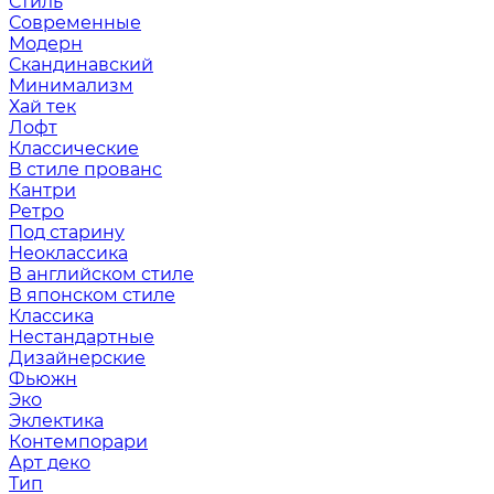
Стиль
Современные
Модерн
Скандинавский
Минимализм
Хай тек
Лофт
Классические
В стиле прованс
Кантри
Ретро
Под старину
Неоклассика
В английском стиле
В японском стиле
Классика
Нестандартные
Дизайнерские
Фьюжн
Эко
Эклектика
Контемпорари
Арт деко
Тип