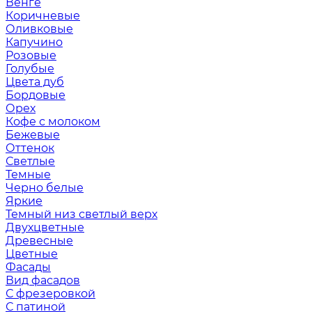
Венге
Коричневые
Оливковые
Капучино
Розовые
Голубые
Цвета дуб
Бордовые
Орех
Кофе с молоком
Бежевые
Оттенок
Светлые
Темные
Черно белые
Яркие
Темный низ светлый верх
Двухцветные
Древесные
Цветные
Фасады
Вид фасадов
С фрезеровкой
С патиной