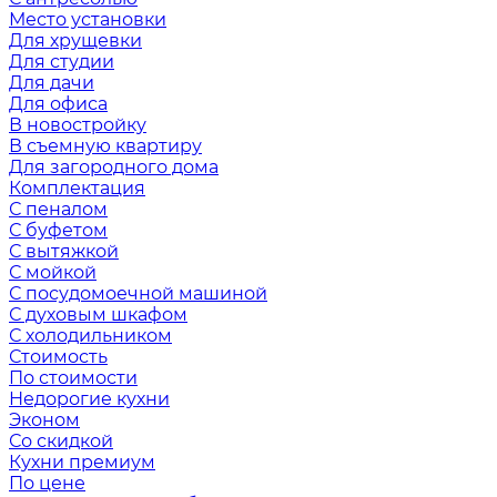
Место установки
Для хрущевки
Для студии
Для дачи
Для офиса
В новостройку
В съемную квартиру
Для загородного дома
Комплектация
С пеналом
С буфетом
С вытяжкой
С мойкой
С посудомоечной машиной
С духовым шкафом
С холодильником
Стоимость
По стоимости
Недорогие кухни
Эконом
Со скидкой
Кухни премиум
По цене