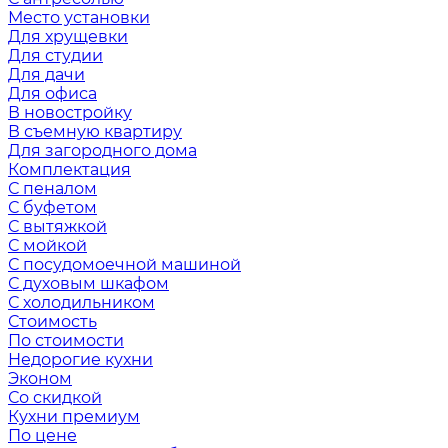
Место установки
Для хрущевки
Для студии
Для дачи
Для офиса
В новостройку
В съемную квартиру
Для загородного дома
Комплектация
С пеналом
С буфетом
С вытяжкой
С мойкой
С посудомоечной машиной
С духовым шкафом
С холодильником
Стоимость
По стоимости
Недорогие кухни
Эконом
Со скидкой
Кухни премиум
По цене