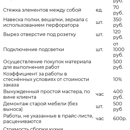
руб.
70
Стяжка элементов между собой
ед.
руб.
Навеска полки, вешалки, зеркала с
350
шт.
использованием перфоратора
руб.
120
Вырез отверстия под розетку
шт.
руб.
от
Подключение подсветки
шт.
1000
руб.
Осуществление покупок материала
500
для выполнения работ
руб.
Коэффициент за работы в
стеснённых условиях от стоимости
10%
заказа
Вынужденный простой мастера, по
400
час
вине клиента
руб.
Демонтаж старой мебели (без
500
шт.
выноса)
руб
Работы, не указанные в прайс-листе,
час
600р.
расцениваются
Стоимость сборки кухни.