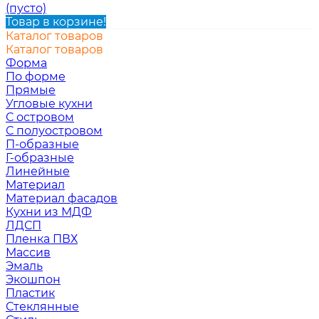
(пусто)
Товар в корзине!
Каталог товаров
Каталог товаров
Форма
По форме
Прямые
Угловые кухни
С островом
С полуостровом
П-образные
Г-образные
Линейные
Материал
Материал фасадов
Кухни из МДФ
ЛДСП
Пленка ПВХ
Массив
Эмаль
Экошпон
Пластик
Стеклянные