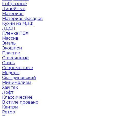
Г-образные
Линейные
Материал
Материал фасадов
Кухни из МДФ
ЛДСП
Пленка ПВХ
Массив
Эмаль
Экошпон
Пластик
Стеклянные
Стиль
Современные
Модерн
Скандинавский
Минимализм
Хай тек
Лофт
Классические
В стиле прованс
Кантри
Ретро