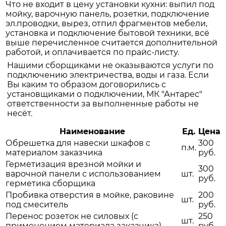
Что не входит в цену установки кухни: выпил под
мойку, варочную панель, розетки, подключение
эл.проводки, вырез, отпил фрагментов мебели,
установка и подключение бытовой техники, всё
выше перечисленное считается дополнительной
работой, и оплачивается по прайс-листу.
Нашими сборщиками не оказываются услуги по
подключению электричества, воды и газа. Если
Вы каким то образом договорились с
установщиками о подключении, МК "Антарес"
ответственности за выполненные работы не
несёт.
Наименование
Ед.
Цена
Обрешетка для навески шкафов с
300
п.м.
материалом заказчика
руб.
Герметизация врезной мойки и
300
варочной панели с использованием
шт.
руб.
герметика сборщика
Пробивка отверстия в мойке, раковине
200
шт.
под смеситель
руб.
Перенос розеток не силовых (с
250
шт.
применением материала заказчика)
руб.