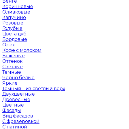
Венге
Коричневые
Оливковые
Капучино
Розовые
Голубые
Цвета дуб
Бордовые
Орех
Кофе с молоком
Бежевые
Оттенок
Светлые
Темные
Черно белые
Яркие
Темный низ светлый верх
Двухцветные
Древесные
Цветные
Фасады
Вид фасадов
С фрезеровкой
С патиной