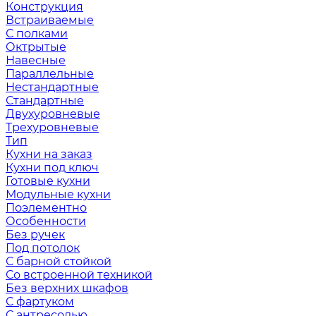
Конструкция
Встраиваемые
С полками
Октрытые
Навесные
Параллельные
Нестандартные
Стандартные
Двухуровневые
Трехуровневые
Тип
Кухни на заказ
Кухни под ключ
Готовые кухни
Модульные кухни
Поэлементно
Особенности
Без ручек
Под потолок
С барной стойкой
Со встроенной техникой
Без верхних шкафов
С фартуком
С антресолью