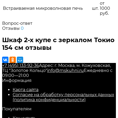
от
Встраиваемая микроволновая печь
шт.
1000
руб.
Вопрос-ответ
Отзывы
0
Шкаф 2-х купе с зеркалом Токио
154 см отзывы
+7 (495) 133-92-36
Адрес: г. Москва, м. Кожуховская,
ТЦ "Золотое Кольцо"
info@mskuhni.ru
Ежедневно с
09:00—21:00
Информация
Карта сайта
Согласие на обработку персональных данных
(политика конфиденциальности)
Покупателям