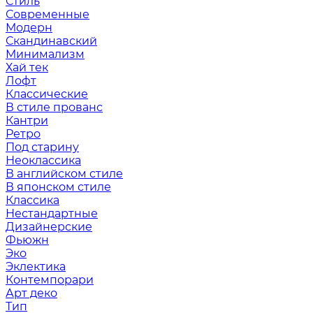
Стиль
Современные
Модерн
Скандинавский
Минимализм
Хай тек
Лофт
Классические
В стиле прованс
Кантри
Ретро
Под старину
Неоклассика
В английском стиле
В японском стиле
Классика
Нестандартные
Дизайнерские
Фьюжн
Эко
Эклектика
Контемпорари
Арт деко
Тип