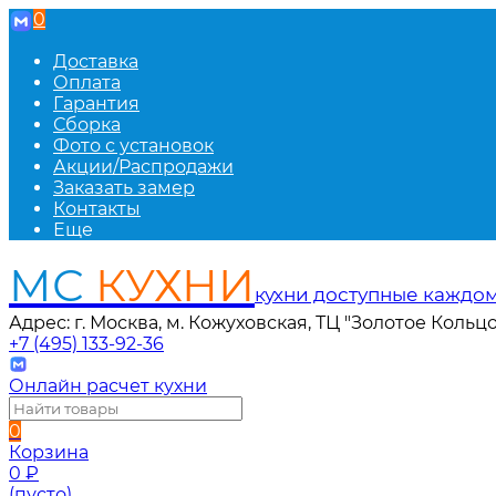
0
Доставка
Оплата
Гарантия
Сборка
Фото с установок
Акции/Распродажи
Заказать замер
Контакты
Еще
МС
КУХНИ
кухни доступные каждо
Адрес: г. Москва, м. Кожуховская, ТЦ "Золотое Кольцо
+7 (495) 133-92-36
Онлайн расчет кухни
0
Корзина
0
₽
(пусто)