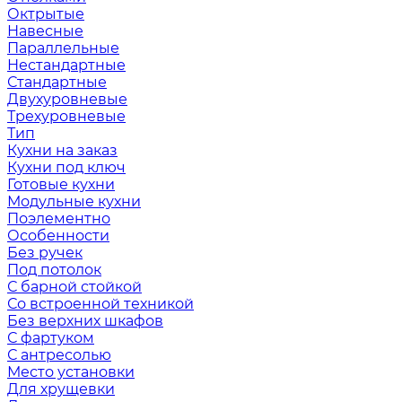
Октрытые
Навесные
Параллельные
Нестандартные
Стандартные
Двухуровневые
Трехуровневые
Тип
Кухни на заказ
Кухни под ключ
Готовые кухни
Модульные кухни
Поэлементно
Особенности
Без ручек
Под потолок
С барной стойкой
Со встроенной техникой
Без верхних шкафов
С фартуком
С антресолью
Место установки
Для хрущевки