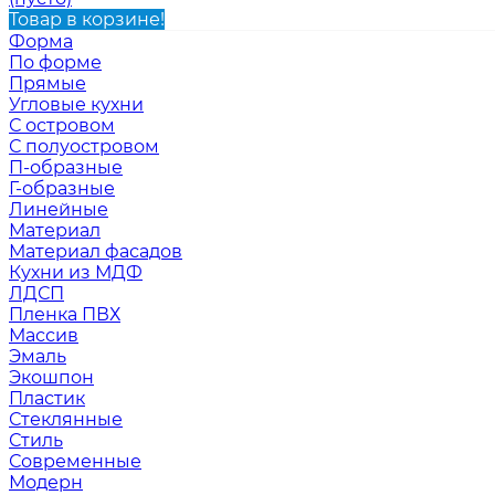
Товар в корзине!
Форма
По форме
Прямые
Угловые кухни
С островом
С полуостровом
П-образные
Г-образные
Линейные
Материал
Материал фасадов
Кухни из МДФ
ЛДСП
Пленка ПВХ
Массив
Эмаль
Экошпон
Пластик
Стеклянные
Стиль
Современные
Модерн