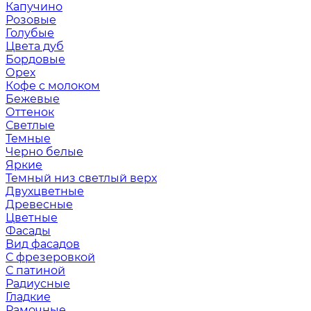
Капучино
Розовые
Голубые
Цвета дуб
Бордовые
Орех
Кофе с молоком
Бежевые
Оттенок
Светлые
Темные
Черно белые
Яркие
Темный низ светлый верх
Двухцветные
Древесные
Цветные
Фасады
Вид фасадов
С фрезеровкой
С патиной
Радиусные
Гладкие
Рамочные