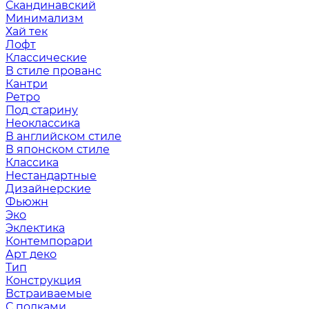
Скандинавский
Минимализм
Хай тек
Лофт
Классические
В стиле прованс
Кантри
Ретро
Под старину
Неоклассика
В английском стиле
В японском стиле
Классика
Нестандартные
Дизайнерские
Фьюжн
Эко
Эклектика
Контемпорари
Арт деко
Тип
Конструкция
Встраиваемые
С полками