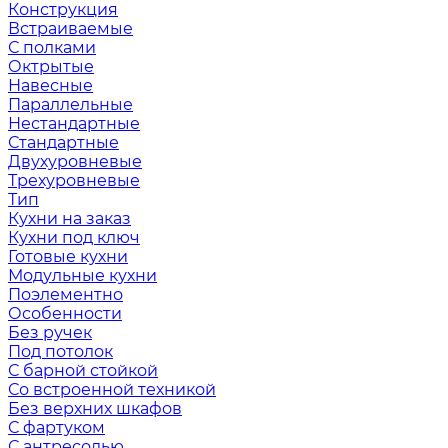
Конструкция
Встраиваемые
С полками
Октрытые
Навесные
Параллельные
Нестандартные
Стандартные
Двухуровневые
Трехуровневые
Тип
Кухни на заказ
Кухни под ключ
Готовые кухни
Модульные кухни
Поэлементно
Особенности
Без ручек
Под потолок
С барной стойкой
Со встроенной техникой
Без верхних шкафов
С фартуком
С антресолью