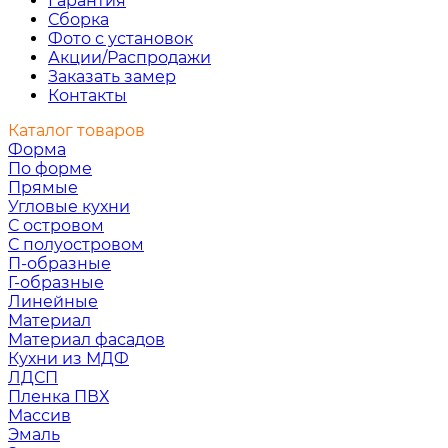
Гарантия
Сборка
Фото с установок
Акции/Распродажи
Заказать замер
Контакты
Каталог товаров
Форма
По форме
Прямые
Угловые кухни
С островом
С полуостровом
П-образные
Г-образные
Линейные
Материал
Материал фасадов
Кухни из МДФ
ЛДСП
Пленка ПВХ
Массив
Эмаль