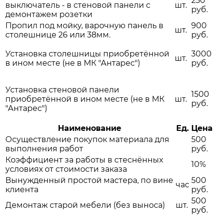
250
выключатель - в стеновой панели с
шт.
руб.
демонтажем розетки
Пропил под мойку, варочную панель в
900
шт.
столешнице 26 или 38мм.
руб.
Установка столешницы приобретённой
3000
шт.
в ином месте (не в МК "Антарес")
руб.
Установка стеновой панели
1500
приобретённой в ином месте (не в МК
шт.
руб.
"Антарес")
Наименование
Ед.
Цена
Осуществление покупок материала для
500
выполнения работ
руб.
Коэффициент за работы в стеснённых
10%
условиях от стоимости заказа
Вынужденный простой мастера, по вине
500
час
клиента
руб.
500
Демонтаж старой мебели (без выноса)
шт.
руб.