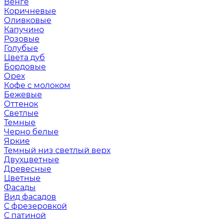
Венге
Коричневые
Оливковые
Капучино
Розовые
Голубые
Цвета дуб
Бордовые
Орех
Кофе с молоком
Бежевые
Оттенок
Светлые
Темные
Черно белые
Яркие
Темный низ светлый верх
Двухцветные
Древесные
Цветные
Фасады
Вид фасадов
С фрезеровкой
С патиной