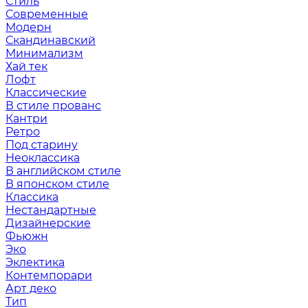
Стиль
Современные
Модерн
Скандинавский
Минимализм
Хай тек
Лофт
Классические
В стиле прованс
Кантри
Ретро
Под старину
Неоклассика
В английском стиле
В японском стиле
Классика
Нестандартные
Дизайнерские
Фьюжн
Эко
Эклектика
Контемпорари
Арт деко
Тип