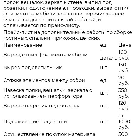
полок, вешалок, зеркал к стене, выпил под
розетки, подключение эл.проводки, вырез, отпил
фрагментов мебели, всё выше перечисленное
считается дополнительной работой, и
оплачивается по прайс-листу.
Прайс-лист на дополнительные работы по сборке
гостиных, спальни, прихожих, детских
Наименование
ед.
Цена
1
100
Вырез, отпил фрагмента мебели
деталь
руб.
150
Вырез под светильник
шт.
руб.
70
Стяжка элементов между собой
ед.
руб.
Навеска полки, вешалки, зеркала с
350
шт.
использованием перфоратора
руб.
120
Вырез отверстия под розетку
шт.
руб.
от
Подключение подсветки
шт.
1000
руб.
Осуществление покупок материала
500