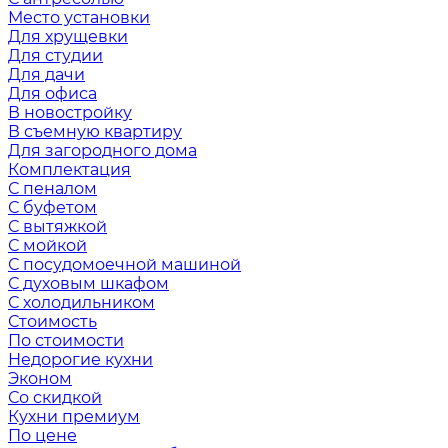
Место установки
Для хрущевки
Для студии
Для дачи
Для офиса
В новостройку
В съемную квартиру
Для загородного дома
Комплектация
С пеналом
С буфетом
С вытяжкой
С мойкой
С посудомоечной машиной
С духовым шкафом
С холодильником
Стоимость
По стоимости
Недорогие кухни
Эконом
Со скидкой
Кухни премиум
По цене