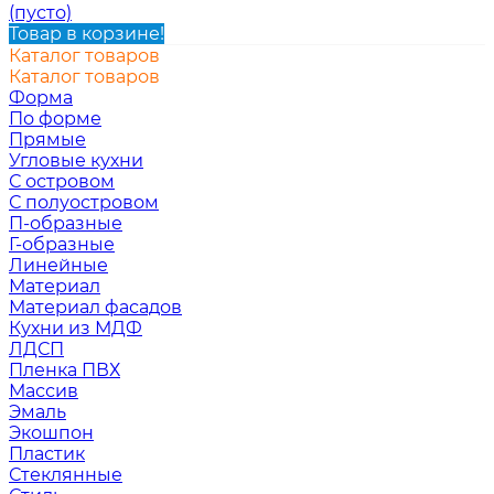
(пусто)
Товар в корзине!
Каталог товаров
Каталог товаров
Форма
По форме
Прямые
Угловые кухни
С островом
С полуостровом
П-образные
Г-образные
Линейные
Материал
Материал фасадов
Кухни из МДФ
ЛДСП
Пленка ПВХ
Массив
Эмаль
Экошпон
Пластик
Стеклянные