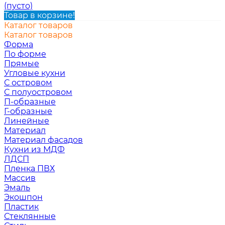
(пусто)
Товар в корзине!
Каталог товаров
Каталог товаров
Форма
По форме
Прямые
Угловые кухни
С островом
С полуостровом
П-образные
Г-образные
Линейные
Материал
Материал фасадов
Кухни из МДФ
ЛДСП
Пленка ПВХ
Массив
Эмаль
Экошпон
Пластик
Стеклянные