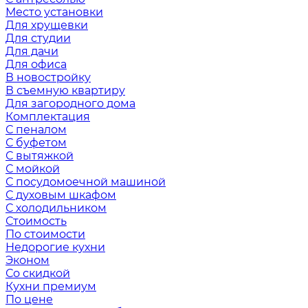
Место установки
Для хрущевки
Для студии
Для дачи
Для офиса
В новостройку
В съемную квартиру
Для загородного дома
Комплектация
С пеналом
С буфетом
С вытяжкой
С мойкой
С посудомоечной машиной
С духовым шкафом
С холодильником
Стоимость
По стоимости
Недорогие кухни
Эконом
Со скидкой
Кухни премиум
По цене