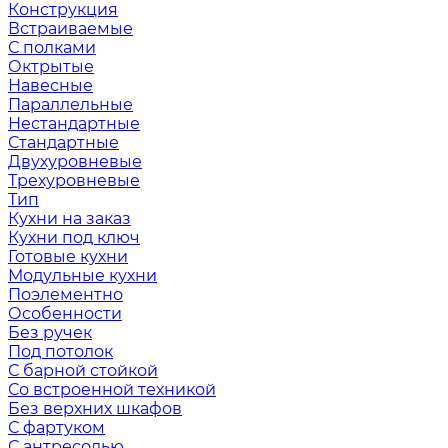
Конструкция
Встраиваемые
С полками
Октрытые
Навесные
Параллельные
Нестандартные
Стандартные
Двухуровневые
Трехуровневые
Тип
Кухни на заказ
Кухни под ключ
Готовые кухни
Модульные кухни
Поэлементно
Особенности
Без ручек
Под потолок
С барной стойкой
Со встроенной техникой
Без верхних шкафов
С фартуком
С антресолью