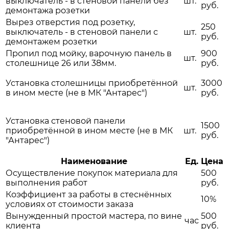
выключатель - в стеновой панели без
шт.
руб.
демонтажа розетки
Вырез отверстия под розетку,
250
выключатель - в стеновой панели с
шт.
руб.
демонтажем розетки
Пропил под мойку, варочную панель в
900
шт.
столешнице 26 или 38мм.
руб.
Установка столешницы приобретённой
3000
шт.
в ином месте (не в МК "Антарес")
руб.
Установка стеновой панели
1500
приобретённой в ином месте (не в МК
шт.
руб.
"Антарес")
Наименование
Ед.
Цена
Осуществление покупок материала для
500
выполнения работ
руб.
Коэффициент за работы в стеснённых
10%
условиях от стоимости заказа
Вынужденный простой мастера, по вине
500
час
клиента
руб.