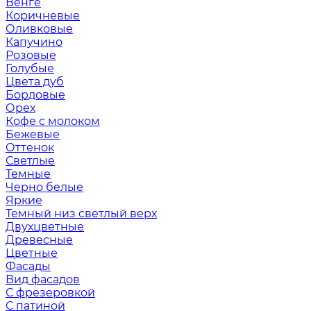
Венге
Коричневые
Оливковые
Капучино
Розовые
Голубые
Цвета дуб
Бордовые
Орех
Кофе с молоком
Бежевые
Оттенок
Светлые
Темные
Черно белые
Яркие
Темный низ светлый верх
Двухцветные
Древесные
Цветные
Фасады
Вид фасадов
С фрезеровкой
С патиной