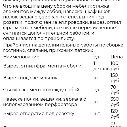
Что не входит в цену сборки мебели: стяжка
элементов между собой, навеска шкафчиков,
полок, вешалок, зеркал к стене, выпил под
розетки, подключение эл.проводки, вырез, отпил
фрагментов мебели, всё выше перечисленное
считается дополнительной работой, и
оплачивается по прайс-листу.
Прайс-лист на дополнительные работы по сборке
гостиных, спальни, прихожих, детских
Наименование
ед.
Цена
1
100
Вырез, отпил фрагмента мебели
деталь
руб.
150
Вырез под светильник
шт.
руб.
70
Стяжка элементов между собой
ед.
руб.
Навеска полки, вешалки, зеркала с
350
шт.
использованием перфоратора
руб.
120
Вырез отверстия под розетку
шт.
руб.
от