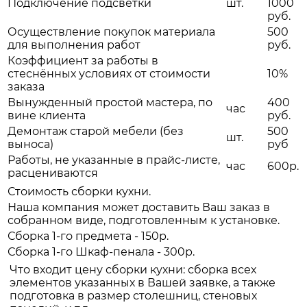
Подключение подсветки
шт.
1000
руб.
Осуществление покупок материала
500
для выполнения работ
руб.
Коэффициент за работы в
стеснённых условиях от стоимости
10%
заказа
Вынужденный простой мастера, по
400
час
вине клиента
руб.
Демонтаж старой мебели (без
500
шт.
выноса)
руб
Работы, не указанные в прайс-листе,
час
600р.
расцениваются
Стоимость сборки кухни.
Наша компания может доставить Ваш заказ в
собранном виде, подготовленным к установке.
Сборка 1-го предмета - 150р.
Сборка 1-го Шкаф-пенала - 300р.
Что входит цену сборки кухни: сборка всех
элементов указанных в Вашей заявке, а также
подготовка в размер столешниц, стеновых