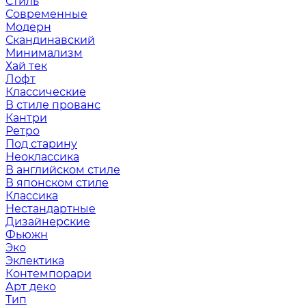
Стиль
Современные
Модерн
Скандинавский
Минимализм
Хай тек
Лофт
Классические
В стиле прованс
Кантри
Ретро
Под старину
Неоклассика
В английском стиле
В японском стиле
Классика
Нестандартные
Дизайнерские
Фьюжн
Эко
Эклектика
Контемпорари
Арт деко
Тип