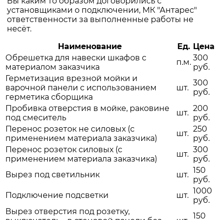
Вы каким то образом договорились с
установщиками о подключении, МК "Антарес"
ответственности за выполненные работы не
несёт.
Наименование
Ед.
Цена
Обрешетка для навески шкафов с
300
п.м.
материалом заказчика
руб.
Герметизация врезной мойки и
300
варочной панели с использованием
шт.
руб.
герметика сборщика
Пробивка отверстия в мойке, раковине
200
шт.
под смеситель
руб.
Перенос розеток не силовых (с
250
шт.
применением материала заказчика)
руб.
Перенос розеток силовых (с
300
шт.
применением материала заказчика)
руб.
150
Вырез под светильник
шт.
руб.
1000
Подключение подсветки
шт.
руб.
Вырез отверстия под розетку,
150