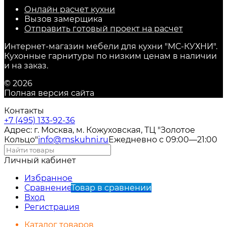
Онлайн расчет кухни
Вызов замерщика
Отправить готовый проект на расчет
Интернет-магазин мебели для кухни "МС-КУХНИ".
Кухонные гарнитуры по низким ценам в наличии
и на заказ.
© 2026
Полная версия сайта
Контакты
+7 (495) 133-92-36
Адрес: г. Москва, м. Кожуховская, ТЦ "Золотое
Кольцо"
info@mskuhni.ru
Ежедневно с 09:00—21:00
Личный кабинет
Избранное
Сравнение
Товар в сравнении
Вход
Регистрация
Каталог товаров