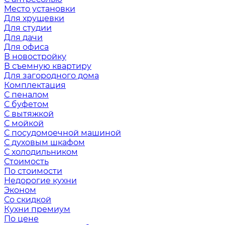
Место установки
Для хрущевки
Для студии
Для дачи
Для офиса
В новостройку
В съемную квартиру
Для загородного дома
Комплектация
С пеналом
С буфетом
С вытяжкой
С мойкой
С посудомоечной машиной
С духовым шкафом
С холодильником
Стоимость
По стоимости
Недорогие кухни
Эконом
Со скидкой
Кухни премиум
По цене