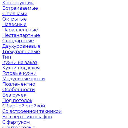
Конструкция
Встраиваемые
С полками
Октрытые
Навесные
Параллельные
Нестандартные
Стандартные
Двухуровневые
Трехуровневые
Тип
Кухни на заказ
Кухни под ключ
Готовые кухни
Модульные кухни
Поэлементно
Особенности
Без ручек
Под потолок
С барной стойкой
Со встроенной техникой
Без верхних шкафов
С фартуком
С антресолью