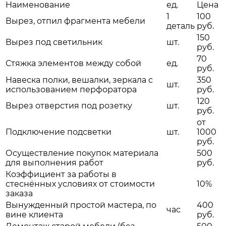
Наименование
ед.
Цена
1
100
Вырез, отпил фрагмента мебели
деталь
руб.
150
Вырез под светильник
шт.
руб.
70
Стяжка элементов между собой
ед.
руб.
Навеска полки, вешалки, зеркала с
350
шт.
использованием перфоратора
руб.
120
Вырез отверстия под розетку
шт.
руб.
от
Подключение подсветки
шт.
1000
руб.
Осуществление покупок материала
500
для выполнения работ
руб.
Коэффициент за работы в
стеснённых условиях от стоимости
10%
заказа
Вынужденный простой мастера, по
400
час
вине клиента
руб.