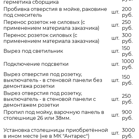
герметика сборщика
Пробивка отверстия в мойке, раковине
200
шт.
под смеситель
руб.
Перенос розеток не силовых (с
250
шт.
применением материала заказчика)
руб.
Перенос розеток силовых (с
300
шт.
применением материала заказчика)
руб.
150
Вырез под светильник
шт.
руб.
1000
Подключение подсветки
шт.
руб.
Вырез отверстия под розетку,
150
выключатель - в стеновой панели без
шт.
руб.
демонтажа розетки
Вырез отверстия под розетку,
250
выключатель - в стеновой панели с
шт.
руб.
демонтажем розетки
Пропил под мойку, варочную панель в
900
шт.
столешнице 26 или 38мм.
руб.
Установка столешницы приобретённой
3000
шт.
в ином месте (не в МК "Антарес")
руб.