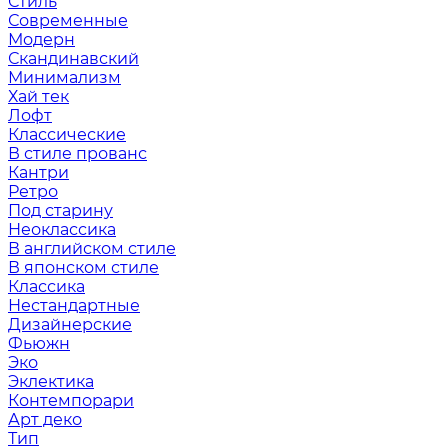
Стиль
Современные
Модерн
Скандинавский
Минимализм
Хай тек
Лофт
Классические
В стиле прованс
Кантри
Ретро
Под старину
Неоклассика
В английском стиле
В японском стиле
Классика
Нестандартные
Дизайнерские
Фьюжн
Эко
Эклектика
Контемпорари
Арт деко
Тип