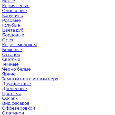
Венге
Коричневые
Оливковые
Капучино
Розовые
Голубые
Цвета дуб
Бордовые
Орех
Кофе с молоком
Бежевые
Оттенок
Светлые
Темные
Черно белые
Яркие
Темный низ светлый верх
Двухцветные
Древесные
Цветные
Фасады
Вид фасадов
С фрезеровкой
С патиной