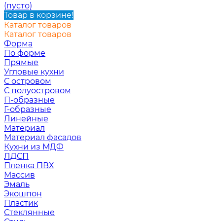
(пусто)
Товар в корзине!
Каталог товаров
Каталог товаров
Форма
По форме
Прямые
Угловые кухни
С островом
С полуостровом
П-образные
Г-образные
Линейные
Материал
Материал фасадов
Кухни из МДФ
ЛДСП
Пленка ПВХ
Массив
Эмаль
Экошпон
Пластик
Стеклянные