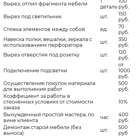
1
100
Вырез, отпил фрагмента мебели
деталь
руб.
150
Вырез под светильник
шт.
руб.
70
Стяжка элементов между собой
ед.
руб.
Навеска полки, вешалки, зеркала с
350
шт.
использованием перфоратора
руб.
120
Вырез отверстия под розетку
шт.
руб.
от
Подключение подсветки
шт.
1000
руб.
Осуществление покупок материала
500
для выполнения работ
руб.
Коэффициент за работы в
стеснённых условиях от стоимости
10%
заказа
Вынужденный простой мастера, по
400
час
вине клиента
руб.
Демонтаж старой мебели (без
500
шт.
выноса)
руб