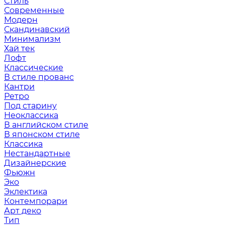
Стиль
Современные
Модерн
Скандинавский
Минимализм
Хай тек
Лофт
Классические
В стиле прованс
Кантри
Ретро
Под старину
Неоклассика
В английском стиле
В японском стиле
Классика
Нестандартные
Дизайнерские
Фьюжн
Эко
Эклектика
Контемпорари
Арт деко
Тип