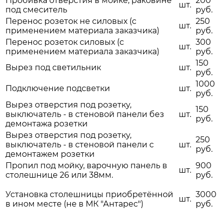
Пробивка отверстия в мойке, раковине
200
шт.
под смеситель
руб.
Перенос розеток не силовых (с
250
шт.
применением материала заказчика)
руб.
Перенос розеток силовых (с
300
шт.
применением материала заказчика)
руб.
150
Вырез под светильник
шт.
руб.
1000
Подключение подсветки
шт.
руб.
Вырез отверстия под розетку,
150
выключатель - в стеновой панели без
шт.
руб.
демонтажа розетки
Вырез отверстия под розетку,
250
выключатель - в стеновой панели с
шт.
руб.
демонтажем розетки
Пропил под мойку, варочную панель в
900
шт.
столешнице 26 или 38мм.
руб.
Установка столешницы приобретённой
3000
шт.
в ином месте (не в МК "Антарес")
руб.