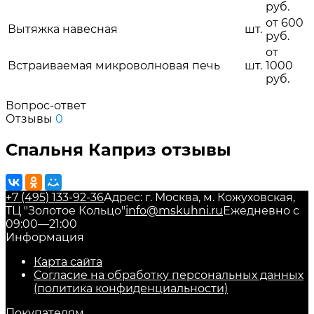
руб.
от 600
Вытяжка навесная
шт.
руб.
от
Встраиваемая микроволновая печь
шт.
1000
руб.
Вопрос-ответ
Отзывы
0
Спальня Каприз отзывы
+7 (495) 133-92-36
Адрес: г. Москва, м. Кожуховская,
ТЦ "Золотое Кольцо"
info@mskuhni.ru
Ежедневно с
09:00—21:00
Информация
Карта сайта
Согласие на обработку персональных данных
(политика конфиденциальности)
Покупателям