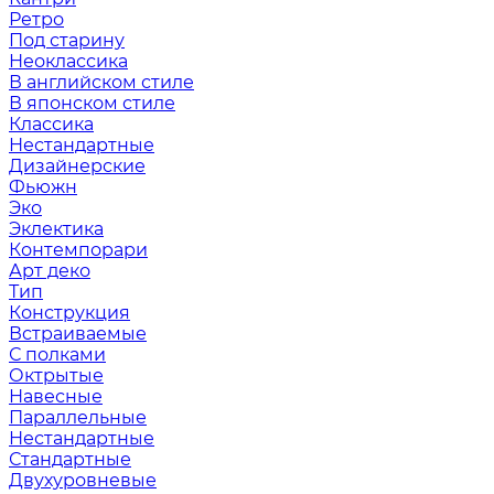
Ретро
Под старину
Неоклассика
В английском стиле
В японском стиле
Классика
Нестандартные
Дизайнерские
Фьюжн
Эко
Эклектика
Контемпорари
Арт деко
Тип
Конструкция
Встраиваемые
С полками
Октрытые
Навесные
Параллельные
Нестандартные
Стандартные
Двухуровневые