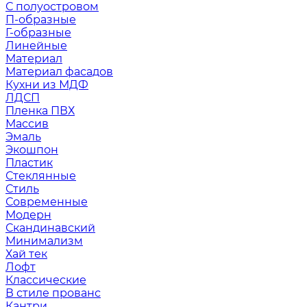
С полуостровом
П-образные
Г-образные
Линейные
Материал
Материал фасадов
Кухни из МДФ
ЛДСП
Пленка ПВХ
Массив
Эмаль
Экошпон
Пластик
Стеклянные
Стиль
Современные
Модерн
Скандинавский
Минимализм
Хай тек
Лофт
Классические
В стиле прованс
Кантри