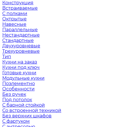
Конструкция
Встраиваемые
С полками
Октрытые
Навесные
Параллельные
Нестандартные
Стандартные
Двухуровневые
Трехуровневые
Тип
Кухни на заказ
Кухни под ключ
Готовые кухни
Модульные кухни
Поэлементно
Особенности
Без ручек
Под потолок
С барной стойкой
Со встроенной техникой
Без верхних шкафов
С фартуком
С антресолью