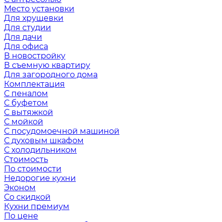
Место установки
Для хрущевки
Для студии
Для дачи
Для офиса
В новостройку
В съемную квартиру
Для загородного дома
Комплектация
С пеналом
С буфетом
С вытяжкой
С мойкой
С посудомоечной машиной
С духовым шкафом
С холодильником
Стоимость
По стоимости
Недорогие кухни
Эконом
Со скидкой
Кухни премиум
По цене