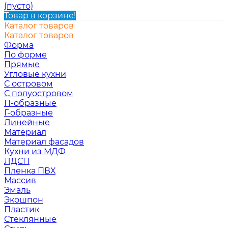
(пусто)
Товар в корзине!
Каталог товаров
Каталог товаров
Форма
По форме
Прямые
Угловые кухни
С островом
С полуостровом
П-образные
Г-образные
Линейные
Материал
Материал фасадов
Кухни из МДФ
ЛДСП
Пленка ПВХ
Массив
Эмаль
Экошпон
Пластик
Стеклянные