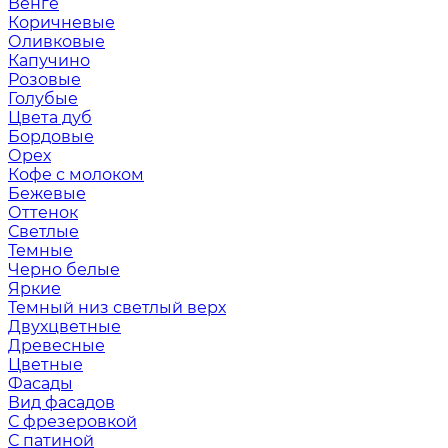
Венге
Коричневые
Оливковые
Капучино
Розовые
Голубые
Цвета дуб
Бордовые
Орех
Кофе с молоком
Бежевые
Оттенок
Светлые
Темные
Черно белые
Яркие
Темный низ светлый верх
Двухцветные
Древесные
Цветные
Фасады
Вид фасадов
С фрезеровкой
С патиной