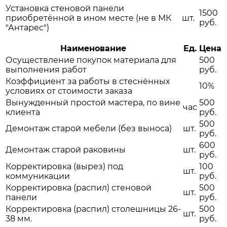
Установка стеновой панели
1500
приобретённой в ином месте (не в МК
шт.
руб.
"Антарес")
Наименование
Ед.
Цена
Осуществление покупок материала для
500
выполнения работ
руб.
Коэффициент за работы в стеснённых
10%
условиях от стоимости заказа
Вынужденный простой мастера, по вине
500
час
клиента
руб.
500
Демонтаж старой мебели (без выноса)
шт.
руб.
600
Демонтаж старой раковины
шт.
руб.
Корректировка (вырез) под
100
шт.
коммуникации
руб.
Корректировка (распил) стеновой
500
шт.
панели
руб.
Корректировка (распил) столешницы 26-
500
шт.
38 мм.
руб.