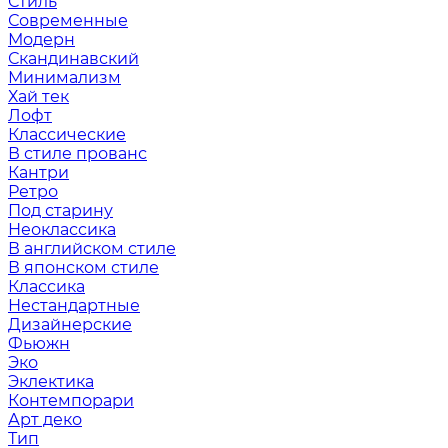
Стиль
Современные
Модерн
Скандинавский
Минимализм
Хай тек
Лофт
Классические
В стиле прованс
Кантри
Ретро
Под старину
Неоклассика
В английском стиле
В японском стиле
Классика
Нестандартные
Дизайнерские
Фьюжн
Эко
Эклектика
Контемпорари
Арт деко
Тип