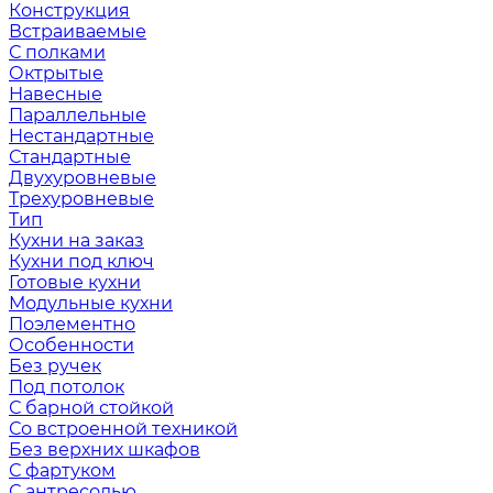
Конструкция
Встраиваемые
С полками
Октрытые
Навесные
Параллельные
Нестандартные
Стандартные
Двухуровневые
Трехуровневые
Тип
Кухни на заказ
Кухни под ключ
Готовые кухни
Модульные кухни
Поэлементно
Особенности
Без ручек
Под потолок
С барной стойкой
Со встроенной техникой
Без верхних шкафов
С фартуком
С антресолью