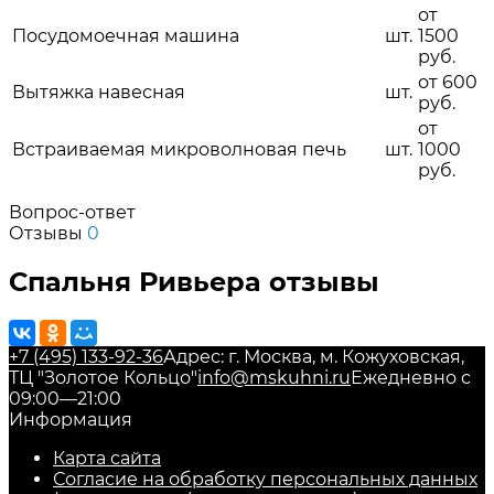
от
Посудомоечная машина
шт.
1500
руб.
от 600
Вытяжка навесная
шт.
руб.
от
Встраиваемая микроволновая печь
шт.
1000
руб.
Вопрос-ответ
Отзывы
0
Спальня Ривьера отзывы
+7 (495) 133-92-36
Адрес: г. Москва, м. Кожуховская,
ТЦ "Золотое Кольцо"
info@mskuhni.ru
Ежедневно с
09:00—21:00
Информация
Карта сайта
Согласие на обработку персональных данных