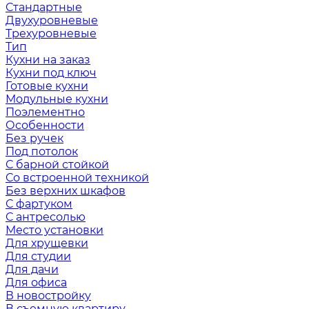
Стандартные
Двухуровневые
Трехуровневые
Тип
Кухни на заказ
Кухни под ключ
Готовые кухни
Модульные кухни
Поэлементно
Особенности
Без ручек
Под потолок
С барной стойкой
Со встроенной техникой
Без верхних шкафов
С фартуком
С антресолью
Место установки
Для хрущевки
Для студии
Для дачи
Для офиса
В новостройку
В съемную квартиру