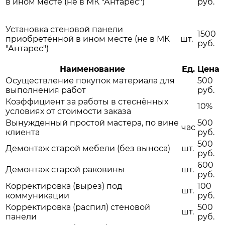
в ином месте (не в МК "Антарес")
руб.
Установка стеновой панели
1500
приобретённой в ином месте (не в МК
шт.
руб.
"Антарес")
Наименование
Ед.
Цена
Осуществление покупок материала для
500
выполнения работ
руб.
Коэффициент за работы в стеснённых
10%
условиях от стоимости заказа
Вынужденный простой мастера, по вине
500
час
клиента
руб.
500
Демонтаж старой мебели (без выноса)
шт.
руб.
600
Демонтаж старой раковины
шт.
руб.
Корректировка (вырез) под
100
шт.
коммуникации
руб.
Корректировка (распил) стеновой
500
шт.
панели
руб.