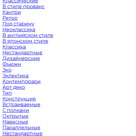
Классические
В стиле прованс
Кантри
Ретро
Под старину
Неоклассика
В английском стиле
В японском стиле
Классика
Нестандартные
Дизайнерские
Фьюжн
Эко
Эклектика
Контемпорари
Арт деко
Тип
Конструкция
Встраиваемые
С полками
Октрытые
Навесные
Параллельные
Нестандартные