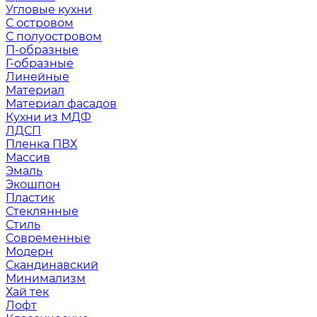
Угловые кухни
С островом
С полуостровом
П-образные
Г-образные
Линейные
Материал
Материал фасадов
Кухни из МДФ
ЛДСП
Пленка ПВХ
Массив
Эмаль
Экошпон
Пластик
Стеклянные
Стиль
Современные
Модерн
Скандинавский
Минимализм
Хай тек
Лофт