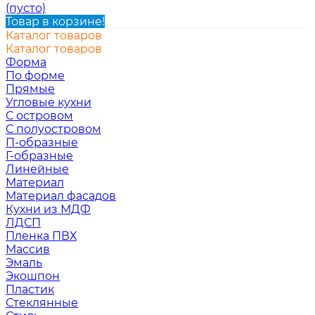
(пусто)
Товар в корзине!
Каталог товаров
Каталог товаров
Форма
По форме
Прямые
Угловые кухни
С островом
С полуостровом
П-образные
Г-образные
Линейные
Материал
Материал фасадов
Кухни из МДФ
ЛДСП
Пленка ПВХ
Массив
Эмаль
Экошпон
Пластик
Стеклянные