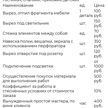
Наименование
ед.
Цена
1
100
Вырез, отпил фрагмента мебели
деталь
руб.
150
Вырез под светильник
шт.
руб.
70
Стяжка элементов между собой
ед.
руб.
Навеска полки, вешалки, зеркала с
350
шт.
использованием перфоратора
руб.
120
Вырез отверстия под розетку
шт.
руб.
от
Подключение подсветки
шт.
1000
руб.
Осуществление покупок материала
500
для выполнения работ
руб.
Коэффициент за работы в
стеснённых условиях от стоимости
10%
заказа
Вынужденный простой мастера, по
400
час
вине клиента
руб.