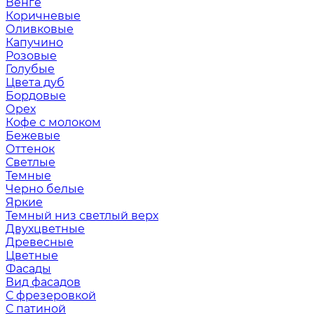
Венге
Коричневые
Оливковые
Капучино
Розовые
Голубые
Цвета дуб
Бордовые
Орех
Кофе с молоком
Бежевые
Оттенок
Светлые
Темные
Черно белые
Яркие
Темный низ светлый верх
Двухцветные
Древесные
Цветные
Фасады
Вид фасадов
С фрезеровкой
С патиной