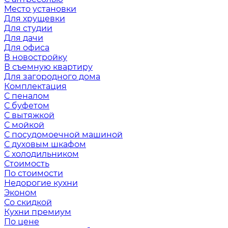
Место установки
Для хрущевки
Для студии
Для дачи
Для офиса
В новостройку
В съемную квартиру
Для загородного дома
Комплектация
С пеналом
С буфетом
С вытяжкой
С мойкой
С посудомоечной машиной
С духовым шкафом
С холодильником
Стоимость
По стоимости
Недорогие кухни
Эконом
Со скидкой
Кухни премиум
По цене