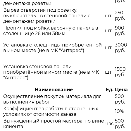
руб.
демонтажа розетки
Вырез отверстия под розетку,
250
выключатель - в стеновой панели с
шт.
руб.
демонтажем розетки
Пропил под мойку, варочную панель в
900
шт.
столешнице 26 или 38мм.
руб.
Установка столешницы приобретённой
3000
шт.
в ином месте (не в МК "Антарес")
руб.
Установка стеновой панели
1500
приобретённой в ином месте (не в МК
шт.
руб.
"Антарес")
Наименование
Ед.
Цена
Осуществление покупок материала для
500
выполнения работ
руб.
Коэффициент за работы в стеснённых
10%
условиях от стоимости заказа
Вынужденный простой мастера, по вине
500
час
клиента
руб.