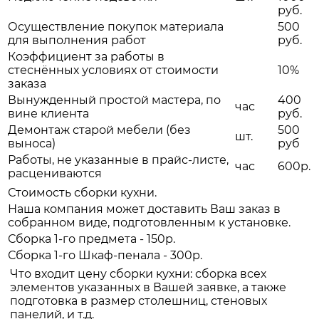
руб.
Осуществление покупок материала
500
для выполнения работ
руб.
Коэффициент за работы в
стеснённых условиях от стоимости
10%
заказа
Вынужденный простой мастера, по
400
час
вине клиента
руб.
Демонтаж старой мебели (без
500
шт.
выноса)
руб
Работы, не указанные в прайс-листе,
час
600р.
расцениваются
Стоимость сборки кухни.
Наша компания может доставить Ваш заказ в
собранном виде, подготовленным к установке.
Сборка 1-го предмета - 150р.
Сборка 1-го Шкаф-пенала - 300р.
Что входит цену сборки кухни: сборка всех
элементов указанных в Вашей заявке, а также
подготовка в размер столешниц, стеновых
панелий, и т.д.