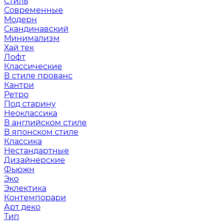
Стиль
Современные
Модерн
Скандинавский
Минимализм
Хай тек
Лофт
Классические
В стиле прованс
Кантри
Ретро
Под старину
Неоклассика
В английском стиле
В японском стиле
Классика
Нестандартные
Дизайнерские
Фьюжн
Эко
Эклектика
Контемпорари
Арт деко
Тип