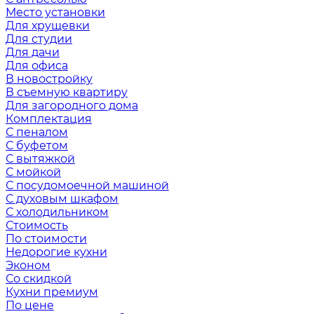
Место установки
Для хрущевки
Для студии
Для дачи
Для офиса
В новостройку
В съемную квартиру
Для загородного дома
Комплектация
С пеналом
С буфетом
С вытяжкой
С мойкой
С посудомоечной машиной
С духовым шкафом
С холодильником
Стоимость
По стоимости
Недорогие кухни
Эконом
Со скидкой
Кухни премиум
По цене