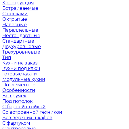
Конструкция
Встраиваемые
С полками
Октрытые
Навесные
Параллельные
Нестандартные
Стандартные
Двухуровневые
Трехуровневые
Тип
Кухни на заказ
Кухни под ключ
Готовые кухни
Модульные кухни
Поэлементно
Особенности
Без ручек
Под потолок
С барной стойкой
Со встроенной техникой
Без верхних шкафов
С фартуком
С антресолью