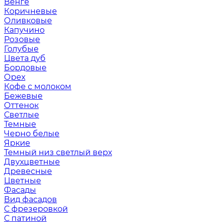
Венге
Коричневые
Оливковые
Капучино
Розовые
Голубые
Цвета дуб
Бордовые
Орех
Кофе с молоком
Бежевые
Оттенок
Светлые
Темные
Черно белые
Яркие
Темный низ светлый верх
Двухцветные
Древесные
Цветные
Фасады
Вид фасадов
С фрезеровкой
С патиной