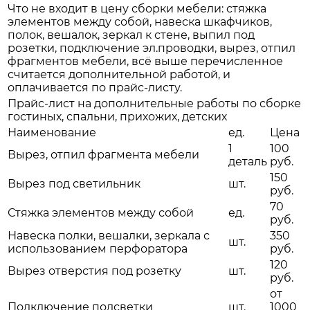
Что не входит в цену сборки мебели: стяжка
элементов между собой, навеска шкафчиков,
полок, вешалок, зеркал к стене, выпил под
розетки, подключение эл.проводки, вырез, отпил
фрагментов мебели, всё выше перечисленное
считается дополнительной работой, и
оплачивается по прайс-листу.
Прайс-лист на дополнительные работы по сборке
гостиных, спальни, прихожих, детских
Наименование
ед.
Цена
1
100
Вырез, отпил фрагмента мебели
деталь
руб.
150
Вырез под светильник
шт.
руб.
70
Стяжка элементов между собой
ед.
руб.
Навеска полки, вешалки, зеркала с
350
шт.
использованием перфоратора
руб.
120
Вырез отверстия под розетку
шт.
руб.
от
Подключение подсветки
шт.
1000