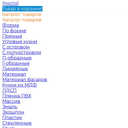
(пусто)
Товар в корзине!
Каталог товаров
Каталог товаров
Форма
По форме
Прямые
Угловые кухни
С островом
С полуостровом
П-образные
Г-образные
Линейные
Материал
Материал фасадов
Кухни из МДФ
ЛДСП
Пленка ПВХ
Массив
Эмаль
Экошпон
Пластик
Стеклянные