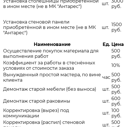
Установка столешницы приобретённой
3000
шт.
в ином месте (не в МК "Антарес")
руб.
Установка стеновой панели
1500
приобретённой в ином месте (не в МК
шт.
руб.
"Антарес")
Наименование
Ед.
Цена
Осуществление покупок материала для
500
выполнения работ
руб.
Коэффициент за работы в стеснённых
10%
условиях от стоимости заказа
Вынужденный простой мастера, по вине
500
час
клиента
руб.
500
Демонтаж старой мебели (без выноса)
шт.
руб.
600
Демонтаж старой раковины
шт.
руб.
Корректировка (вырез) под
100
шт.
коммуникации
руб.
Корректировка (распил) стеновой
500
шт.