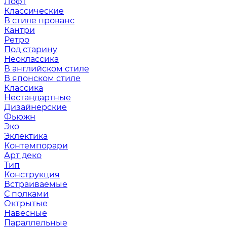
Лофт
Классические
В стиле прованс
Кантри
Ретро
Под старину
Неоклассика
В английском стиле
В японском стиле
Классика
Нестандартные
Дизайнерские
Фьюжн
Эко
Эклектика
Контемпорари
Арт деко
Тип
Конструкция
Встраиваемые
С полками
Октрытые
Навесные
Параллельные