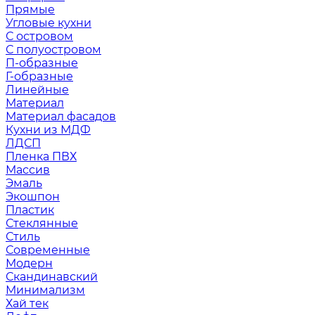
Прямые
Угловые кухни
С островом
С полуостровом
П-образные
Г-образные
Линейные
Материал
Материал фасадов
Кухни из МДФ
ЛДСП
Пленка ПВХ
Массив
Эмаль
Экошпон
Пластик
Стеклянные
Стиль
Современные
Модерн
Скандинавский
Минимализм
Хай тек