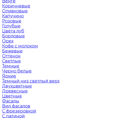
Венге
Коричневые
Оливковые
Капучино
Розовые
Голубые
Цвета дуб
Бордовые
Орех
Кофе с молоком
Бежевые
Оттенок
Светлые
Темные
Черно белые
Яркие
Темный низ светлый верх
Двухцветные
Древесные
Цветные
Фасады
Вид фасадов
С фрезеровкой
С патиной