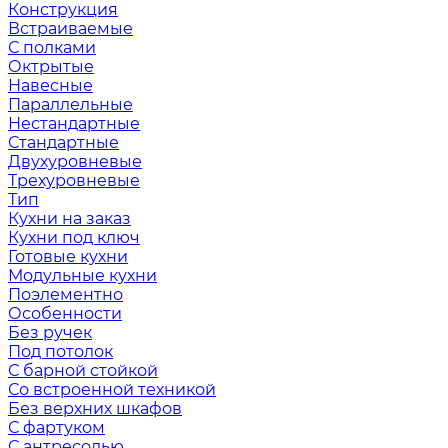
Конструкция
Встраиваемые
С полками
Октрытые
Навесные
Параллельные
Нестандартные
Стандартные
Двухуровневые
Трехуровневые
Тип
Кухни на заказ
Кухни под ключ
Готовые кухни
Модульные кухни
Поэлементно
Особенности
Без ручек
Под потолок
С барной стойкой
Со встроенной техникой
Без верхних шкафов
С фартуком
С антресолью