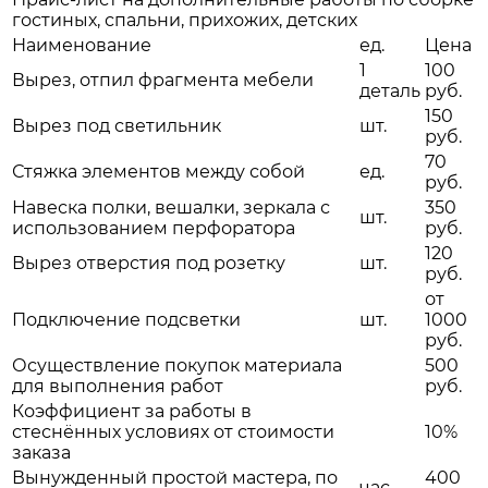
гостиных, спальни, прихожих, детских
Наименование
ед.
Цена
1
100
Вырез, отпил фрагмента мебели
деталь
руб.
150
Вырез под светильник
шт.
руб.
70
Стяжка элементов между собой
ед.
руб.
Навеска полки, вешалки, зеркала с
350
шт.
использованием перфоратора
руб.
120
Вырез отверстия под розетку
шт.
руб.
от
Подключение подсветки
шт.
1000
руб.
Осуществление покупок материала
500
для выполнения работ
руб.
Коэффициент за работы в
стеснённых условиях от стоимости
10%
заказа
Вынужденный простой мастера, по
400
час