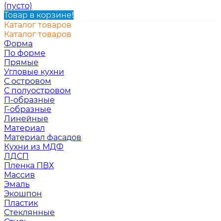
(пусто)
Товар в корзине!
Каталог товаров
Каталог товаров
Форма
По форме
Прямые
Угловые кухни
С островом
С полуостровом
П-образные
Г-образные
Линейные
Материал
Материал фасадов
Кухни из МДФ
ЛДСП
Пленка ПВХ
Массив
Эмаль
Экошпон
Пластик
Стеклянные