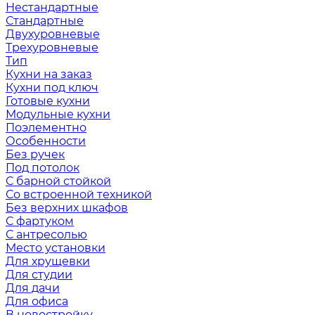
Нестандартные
Стандартные
Двухуровневые
Трехуровневые
Тип
Кухни на заказ
Кухни под ключ
Готовые кухни
Модульные кухни
Поэлементно
Особенности
Без ручек
Под потолок
С барной стойкой
Со встроенной техникой
Без верхних шкафов
С фартуком
С антресолью
Место установки
Для хрущевки
Для студии
Для дачи
Для офиса
В новостройку