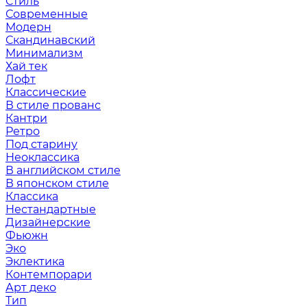
Стиль
Современные
Модерн
Скандинавский
Минимализм
Хай тек
Лофт
Классические
В стиле прованс
Кантри
Ретро
Под старину
Неоклассика
В английском стиле
В японском стиле
Классика
Нестандартные
Дизайнерские
Фьюжн
Эко
Эклектика
Контемпорари
Арт деко
Тип