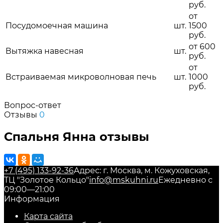
руб.
от
Посудомоечная машина
шт.
1500
руб.
от 600
Вытяжка навесная
шт.
руб.
от
Встраиваемая микроволновая печь
шт.
1000
руб.
Вопрос-ответ
Отзывы
0
Спальня Янна отзывы
+7 (495) 133-92-36
Адрес: г. Москва, м. Кожуховская,
ТЦ "Золотое Кольцо"
info@mskuhni.ru
Ежедневно с
09:00—21:00
Информация
Карта сайта