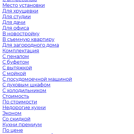
Место установки
Для хрущевки
Для студии
Для дачи
Для офиса
В новостройку
В съемную квартиру
Для загородного дома
Комплектация
С пеналом
С буфетом
С вытяжкой
С мойкой
С посудомоечной машиной
С духовым шкафом
С холодильником
Стоимость
По стоимости
Недорогие кухни
Эконом
Со скидкой
Кухни премиум
По цене