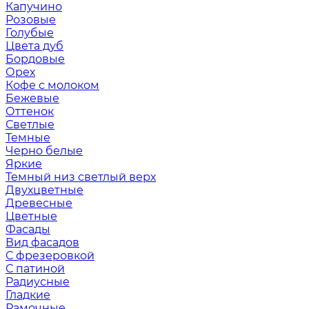
Капучино
Розовые
Голубые
Цвета дуб
Бордовые
Орех
Кофе с молоком
Бежевые
Оттенок
Светлые
Темные
Черно белые
Яркие
Темный низ светлый верх
Двухцветные
Древесные
Цветные
Фасады
Вид фасадов
С фрезеровкой
С патиной
Радиусные
Гладкие
Рамочные