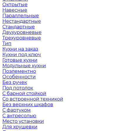
Октрытые
Навесные
Параллельные
Нестандартные
Стандартные
Двухуровневые
Трехуровневые
Тип
Кухни на заказ
Кухни под ключ
Готовые кухни
Модульные кухни
Поэлементно
Особенности
Без ручек
Под потолок
С барной стойкой
Со встроенной техникой
Без верхних шкафов
С фартуком
С антресолью
Место установки
Для хрущевки