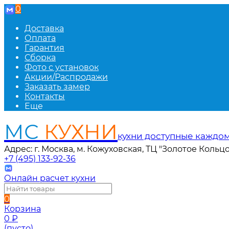
0
Доставка
Оплата
Гарантия
Сборка
Фото с установок
Акции/Распродажи
Заказать замер
Контакты
Еще
МС
КУХНИ
кухни доступные каждо
Адрес: г. Москва, м. Кожуховская, ТЦ "Золотое Кольцо
+7 (495) 133-92-36
Онлайн расчет кухни
0
Корзина
0
₽
(пусто)