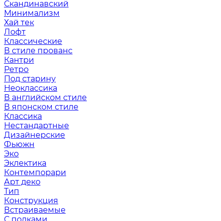
Скандинавский
Минимализм
Хай тек
Лофт
Классические
В стиле прованс
Кантри
Ретро
Под старину
Неоклассика
В английском стиле
В японском стиле
Классика
Нестандартные
Дизайнерские
Фьюжн
Эко
Эклектика
Контемпорари
Арт деко
Тип
Конструкция
Встраиваемые
С полками