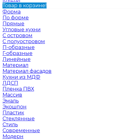
Товар в корзине!
Форма
По форме
Прямые
Угловые кухни
С островом
С полуостровом
П-образные
Г-образные
Линейные
Материал
Материал фасадов
Кухни из МДФ
ЛДСП
Пленка ПВХ
Массив
Эмаль
Экошпон
Пластик
Стеклянные
Стиль
Современные
Модерн