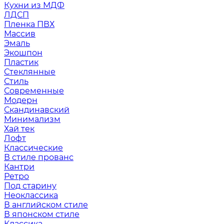
Кухни из МДФ
ЛДСП
Пленка ПВХ
Массив
Эмаль
Экошпон
Пластик
Стеклянные
Стиль
Современные
Модерн
Скандинавский
Минимализм
Хай тек
Лофт
Классические
В стиле прованс
Кантри
Ретро
Под старину
Неоклассика
В английском стиле
В японском стиле
Классика