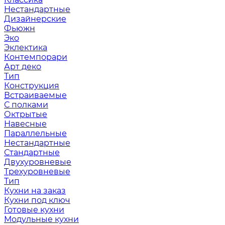
Нестандартные
Дизайнерские
Фьюжн
Эко
Эклектика
Контемпорари
Арт деко
Тип
Конструкция
Встраиваемые
С полками
Октрытые
Навесные
Параллельные
Нестандартные
Стандартные
Двухуровневые
Трехуровневые
Тип
Кухни на заказ
Кухни под ключ
Готовые кухни
Модульные кухни