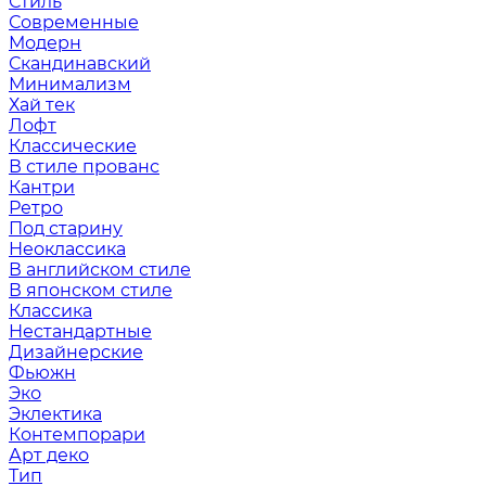
Стиль
Современные
Модерн
Скандинавский
Минимализм
Хай тек
Лофт
Классические
В стиле прованс
Кантри
Ретро
Под старину
Неоклассика
В английском стиле
В японском стиле
Классика
Нестандартные
Дизайнерские
Фьюжн
Эко
Эклектика
Контемпорари
Арт деко
Тип