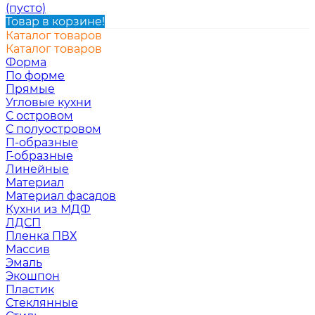
(пусто)
Товар в корзине!
Каталог товаров
Каталог товаров
Форма
По форме
Прямые
Угловые кухни
С островом
С полуостровом
П-образные
Г-образные
Линейные
Материал
Материал фасадов
Кухни из МДФ
ЛДСП
Пленка ПВХ
Массив
Эмаль
Экошпон
Пластик
Стеклянные