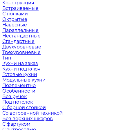
Конструкция
Встраиваемые
С полками
Октрытые
Навесные
Параллельные
Нестандартные
Стандартные
Двухуровневые
Трехуровневые
Тип
Кухни на заказ
Кухни под ключ
Готовые кухни
Модульные кухни
Поэлементно
Особенности
Без ручек
Под потолок
С барной стойкой
Со встроенной техникой
Без верхних шкафов
С фартуком
С антресолью