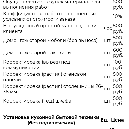
Осуществление покупок материала для
500
выполнения работ
руб.
Коэффициент за работы в стеснённых
10%
условиях от стоимости заказа
Вынужденный простой мастера, по вине
500
час
клиента
руб.
500
Демонтаж старой мебели (без выноса)
шт.
руб.
600
Демонтаж старой раковины
шт.
руб.
Корректировка (вырез) под
100
шт.
коммуникации
руб.
Корректировка (распил) стеновой
500
шт.
панели
руб.
Корректировка (распил) столешницы 26-
500
шт.
38 мм.
руб.
500
Корректировка (1 ед.) шкафа
шт.
руб.
Установка кухонной бытовой техники
Ед.
Цена
(без подключения)