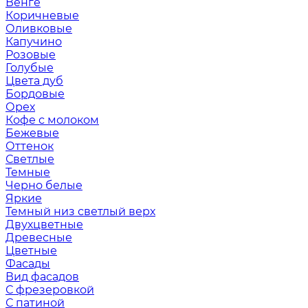
Венге
Коричневые
Оливковые
Капучино
Розовые
Голубые
Цвета дуб
Бордовые
Орех
Кофе с молоком
Бежевые
Оттенок
Светлые
Темные
Черно белые
Яркие
Темный низ светлый верх
Двухцветные
Древесные
Цветные
Фасады
Вид фасадов
С фрезеровкой
С патиной