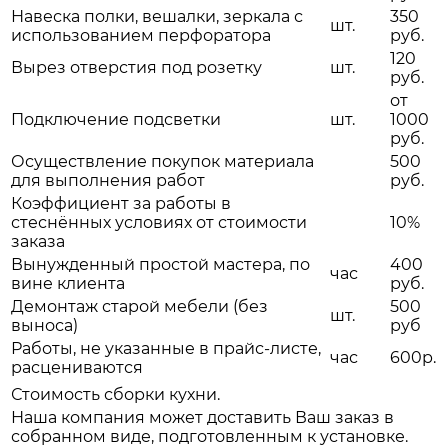
Навеска полки, вешалки, зеркала с
350
шт.
использованием перфоратора
руб.
120
Вырез отверстия под розетку
шт.
руб.
от
Подключение подсветки
шт.
1000
руб.
Осуществление покупок материала
500
для выполнения работ
руб.
Коэффициент за работы в
стеснённых условиях от стоимости
10%
заказа
Вынужденный простой мастера, по
400
час
вине клиента
руб.
Демонтаж старой мебели (без
500
шт.
выноса)
руб
Работы, не указанные в прайс-листе,
час
600р.
расцениваются
Стоимость сборки кухни.
Наша компания может доставить Ваш заказ в
собранном виде, подготовленным к установке.