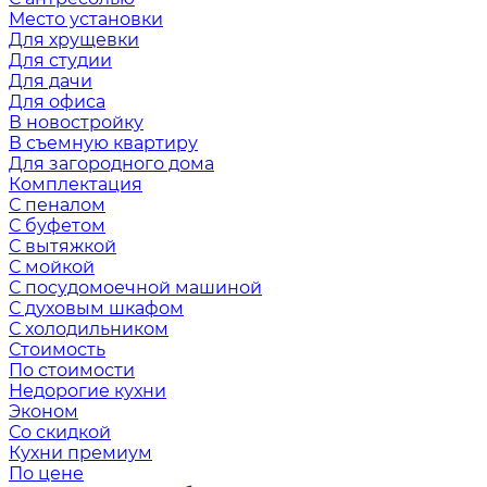
Место установки
Для хрущевки
Для студии
Для дачи
Для офиса
В новостройку
В съемную квартиру
Для загородного дома
Комплектация
С пеналом
С буфетом
С вытяжкой
С мойкой
С посудомоечной машиной
С духовым шкафом
С холодильником
Стоимость
По стоимости
Недорогие кухни
Эконом
Со скидкой
Кухни премиум
По цене