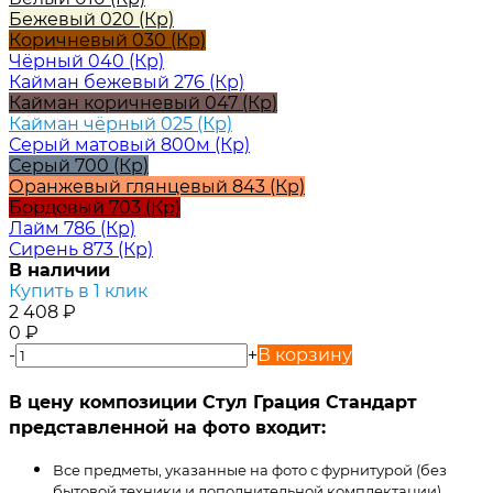
Бежевый 020 (Кр)
Коричневый 030 (Кр)
Чёрный 040 (Кр)
Кайман бежевый 276 (Кр)
Кайман коричневый 047 (Кр)
Кайман чёрный 025 (Кр)
Серый матовый 800м (Кр)
Серый 700 (Кр)
Оранжевый глянцевый 843 (Кр)
Бордовый 703 (Кр)
Лайм 786 (Кр)
Сирень 873 (Кр)
В наличии
Купить в 1 клик
2 408
₽
0
₽
-
+
В корзину
В цену композиции Стул Грация Стандарт
представленной на фото входит:
Все предметы, указанные на фото с фурнитурой (без
бытовой техники и дополнительной комплектации)