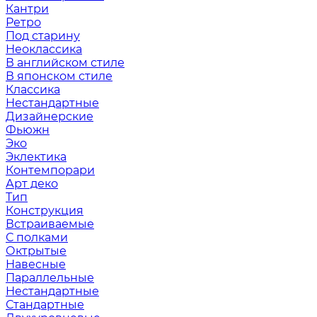
Кантри
Ретро
Под старину
Неоклассика
В английском стиле
В японском стиле
Классика
Нестандартные
Дизайнерские
Фьюжн
Эко
Эклектика
Контемпорари
Арт деко
Тип
Конструкция
Встраиваемые
С полками
Октрытые
Навесные
Параллельные
Нестандартные
Стандартные