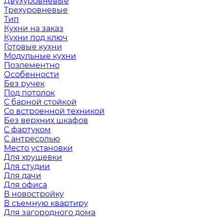
Двухуровневые
Трехуровневые
Тип
Кухни на заказ
Кухни под ключ
Готовые кухни
Модульные кухни
Поэлементно
Особенности
Без ручек
Под потолок
С барной стойкой
Со встроенной техникой
Без верхних шкафов
С фартуком
С антресолью
Место установки
Для хрущевки
Для студии
Для дачи
Для офиса
В новостройку
В съемную квартиру
Для загородного дома