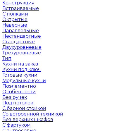
Конструкция
Встраиваемые
С полками
Октрытые
Навесные
Параллельные
Нестандартные
Стандартные
Двухуровневые
Трехуровневые
Тип
Кухни на заказ
Кухни под ключ
Готовые кухни
Модульные кухни
Поэлементно
Особенности
Без ручек
Под потолок
С барной стойкой
Со встроенной техникой
Без верхних шкафов
С фартуком
С антресолью