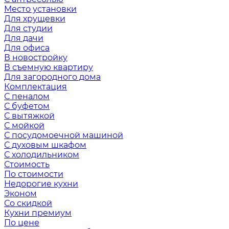
Место установки
Для хрущевки
Для студии
Для дачи
Для офиса
В новостройку
В съемную квартиру
Для загородного дома
Комплектация
С пеналом
С буфетом
С вытяжкой
С мойкой
С посудомоечной машиной
С духовым шкафом
С холодильником
Стоимость
По стоимости
Недорогие кухни
Эконом
Со скидкой
Кухни премиум
По цене