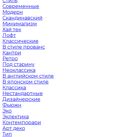
Стиль
Современные
Модерн
Скандинавский
Минимализм
Хай тек
Лофт
Классические
В стиле прованс
Кантри
Ретро
Под старину
Неоклассика
В английском стиле
В японском стиле
Классика
Нестандартные
Дизайнерские
Фьюжн
Эко
Эклектика
Контемпорари
Арт деко
Тип