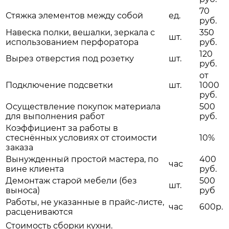
70
Стяжка элементов между собой
ед.
руб.
Навеска полки, вешалки, зеркала с
350
шт.
использованием перфоратора
руб.
120
Вырез отверстия под розетку
шт.
руб.
от
Подключение подсветки
шт.
1000
руб.
Осуществление покупок материала
500
для выполнения работ
руб.
Коэффициент за работы в
стеснённых условиях от стоимости
10%
заказа
Вынужденный простой мастера, по
400
час
вине клиента
руб.
Демонтаж старой мебели (без
500
шт.
выноса)
руб
Работы, не указанные в прайс-листе,
час
600р.
расцениваются
Стоимость сборки кухни.