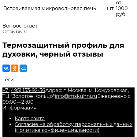
от
Встраиваемая микроволновая печь
шт.
1000
руб.
Вопрос-ответ
Отзывы
0
Термозащитный профиль для
духовки, черный отзывы
Теги:
+7 (495) 133-92-36
Адрес: г. Москва, м. Кожуховская,
ТЦ "Золотое Кольцо"
info@mskuhni.ru
Ежедневно с
09:00—21:00
Информация
Карта сайта
Согласие на обработку персональных данных
(политика конфиденциальности)