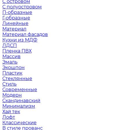
С островом
С полуостровом
П-образные
Г-образные
Линейные
Материал
Материал фасадов
Кухни из МДФ
ЛДСП
Пленка ПВХ
Массив
Эмаль
Экошпон
Пластик
Стеклянные
Стиль
Современные
Модерн
Скандинавский
Минимализм
Хай тек
Лофт
Классические
В стиле прованс