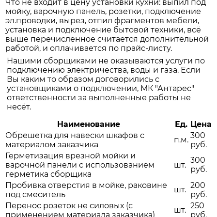
Что не входит в цену установки кухни: выпил под
мойку, варочную панель, розетки, подключение
эл.проводки, вырез, отпил фрагментов мебели,
установка и подключение бытовой техники, всё
выше перечисленное считается дополнительной
работой, и оплачивается по прайс-листу.
Нашими сборщиками не оказываются услуги по
подключению электричества, воды и газа. Если
Вы каким то образом договорились с
установщиками о подключении, МК "Антарес"
ответственности за выполненные работы не
несёт.
Наименование
Ед.
Цена
Обрешетка для навески шкафов с
300
п.м.
материалом заказчика
руб.
Герметизация врезной мойки и
300
варочной панели с использованием
шт.
руб.
герметика сборщика
Пробивка отверстия в мойке, раковине
200
шт.
под смеситель
руб.
Перенос розеток не силовых (с
250
шт.
применением материала заказчика)
руб.