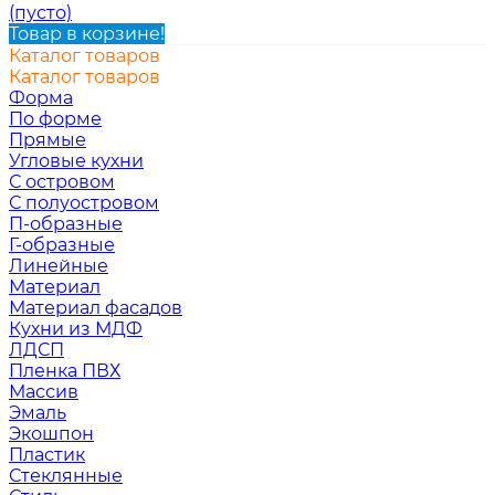
(пусто)
Товар в корзине!
Каталог товаров
Каталог товаров
Форма
По форме
Прямые
Угловые кухни
С островом
С полуостровом
П-образные
Г-образные
Линейные
Материал
Материал фасадов
Кухни из МДФ
ЛДСП
Пленка ПВХ
Массив
Эмаль
Экошпон
Пластик
Стеклянные