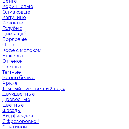
Венге
Коричневые
Оливковые
Капучино
Розовые
Голубые
Цвета дуб
Бордовые
Орех
Кофе с молоком
Бежевые
Оттенок
Светлые
Темные
Черно белые
Яркие
Темный низ светлый верх
Двухцветные
Древесные
Цветные
Фасады
Вид фасадов
С фрезеровкой
С патиной