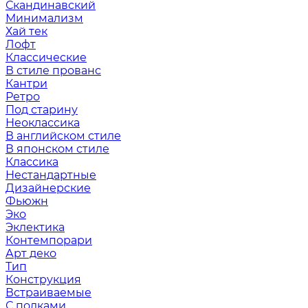
Скандинавский
Минимализм
Хай тек
Лофт
Классические
В стиле прованс
Кантри
Ретро
Под старину
Неоклассика
В английском стиле
В японском стиле
Классика
Нестандартные
Дизайнерские
Фьюжн
Эко
Эклектика
Контемпорари
Арт деко
Тип
Конструкция
Встраиваемые
С полками