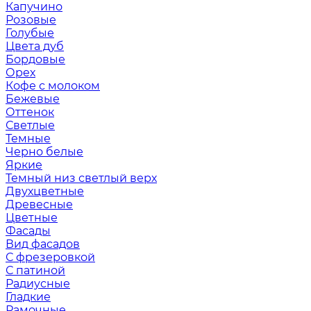
Капучино
Розовые
Голубые
Цвета дуб
Бордовые
Орех
Кофе с молоком
Бежевые
Оттенок
Светлые
Темные
Черно белые
Яркие
Темный низ светлый верх
Двухцветные
Древесные
Цветные
Фасады
Вид фасадов
С фрезеровкой
С патиной
Радиусные
Гладкие
Рамочные