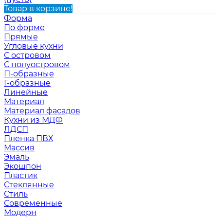
Товар в корзине!
Форма
По форме
Прямые
Угловые кухни
С островом
С полуостровом
П-образные
Г-образные
Линейные
Материал
Материал фасадов
Кухни из МДФ
ЛДСП
Пленка ПВХ
Массив
Эмаль
Экошпон
Пластик
Стеклянные
Стиль
Современные
Модерн