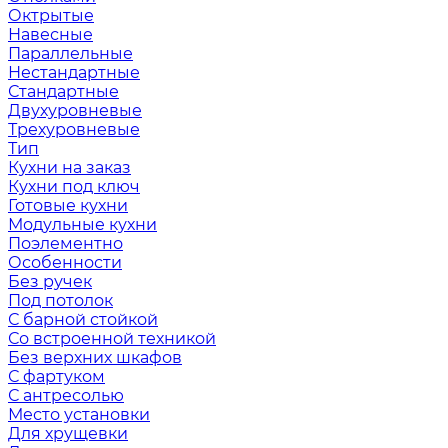
Октрытые
Навесные
Параллельные
Нестандартные
Стандартные
Двухуровневые
Трехуровневые
Тип
Кухни на заказ
Кухни под ключ
Готовые кухни
Модульные кухни
Поэлементно
Особенности
Без ручек
Под потолок
С барной стойкой
Со встроенной техникой
Без верхних шкафов
С фартуком
С антресолью
Место установки
Для хрущевки