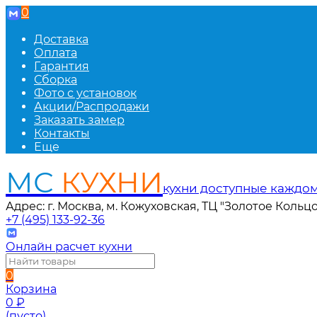
0
Доставка
Оплата
Гарантия
Сборка
Фото с установок
Акции/Распродажи
Заказать замер
Контакты
Еще
МС
КУХНИ
кухни доступные каждо
Адрес: г. Москва, м. Кожуховская, ТЦ "Золотое Кольцо
+7 (495) 133-92-36
Онлайн расчет кухни
0
Корзина
0
₽
(пусто)