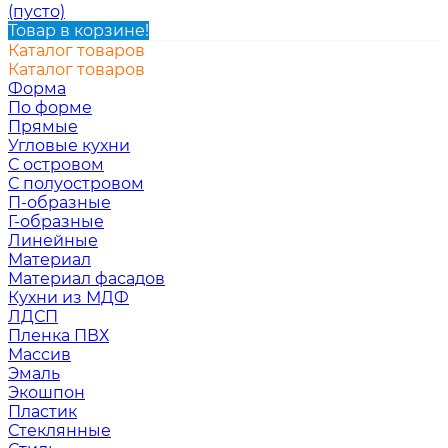
(пусто)
Товар в корзине!
Каталог товаров
Каталог товаров
Форма
По форме
Прямые
Угловые кухни
С островом
С полуостровом
П-образные
Г-образные
Линейные
Материал
Материал фасадов
Кухни из МДФ
ЛДСП
Пленка ПВХ
Массив
Эмаль
Экошпон
Пластик
Стеклянные