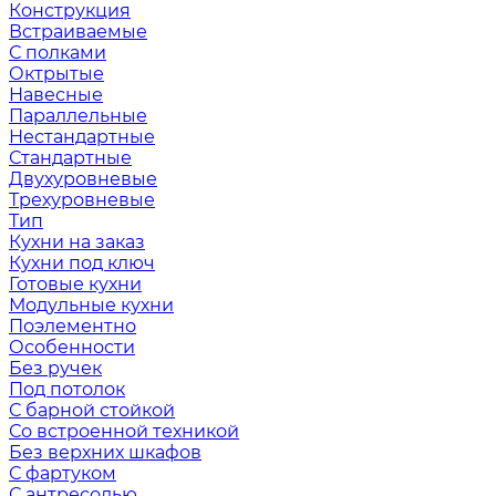
Конструкция
Встраиваемые
С полками
Октрытые
Навесные
Параллельные
Нестандартные
Стандартные
Двухуровневые
Трехуровневые
Тип
Кухни на заказ
Кухни под ключ
Готовые кухни
Модульные кухни
Поэлементно
Особенности
Без ручек
Под потолок
С барной стойкой
Со встроенной техникой
Без верхних шкафов
С фартуком
С антресолью