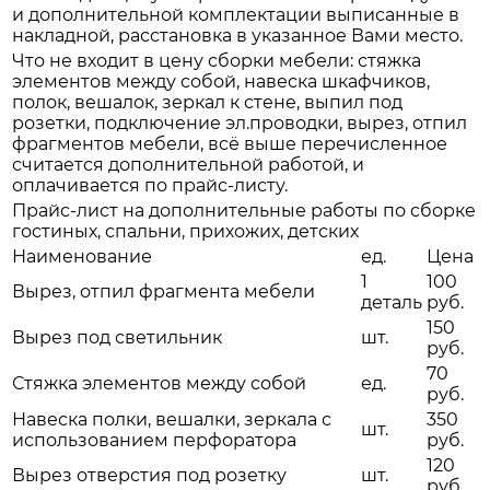
и дополнительной комплектации выписанные в
накладной, расстановка в указанное Вами место.
Что не входит в цену сборки мебели: стяжка
элементов между собой, навеска шкафчиков,
полок, вешалок, зеркал к стене, выпил под
розетки, подключение эл.проводки, вырез, отпил
фрагментов мебели, всё выше перечисленное
считается дополнительной работой, и
оплачивается по прайс-листу.
Прайс-лист на дополнительные работы по сборке
гостиных, спальни, прихожих, детских
Наименование
ед.
Цена
1
100
Вырез, отпил фрагмента мебели
деталь
руб.
150
Вырез под светильник
шт.
руб.
70
Стяжка элементов между собой
ед.
руб.
Навеска полки, вешалки, зеркала с
350
шт.
использованием перфоратора
руб.
120
Вырез отверстия под розетку
шт.
руб.