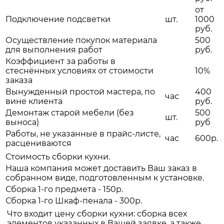
от
Подключение подсветки
шт.
1000
руб.
Осуществление покупок материала
500
для выполнения работ
руб.
Коэффициент за работы в
стеснённых условиях от стоимости
10%
заказа
Вынужденный простой мастера, по
400
час
вине клиента
руб.
Демонтаж старой мебели (без
500
шт.
выноса)
руб
Работы, не указанные в прайс-листе,
час
600р.
расцениваются
Стоимость сборки кухни.
Наша компания может доставить Ваш заказ в
собранном виде, подготовленным к установке.
Сборка 1-го предмета - 150р.
Сборка 1-го Шкаф-пенала - 300р.
Что входит цену сборки кухни: сборка всех
элементов указанных в Вашей заявке, а также