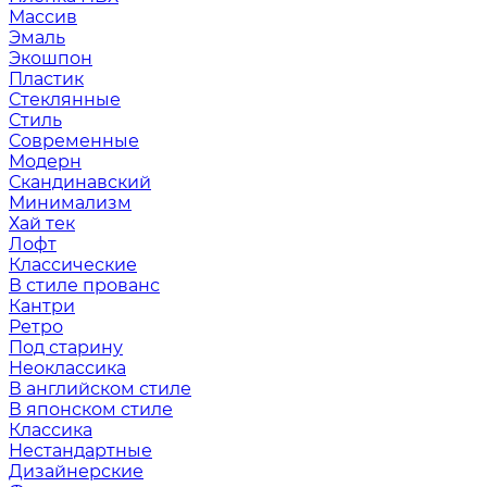
Массив
Эмаль
Экошпон
Пластик
Стеклянные
Стиль
Современные
Модерн
Скандинавский
Минимализм
Хай тек
Лофт
Классические
В стиле прованс
Кантри
Ретро
Под старину
Неоклассика
В английском стиле
В японском стиле
Классика
Нестандартные
Дизайнерские