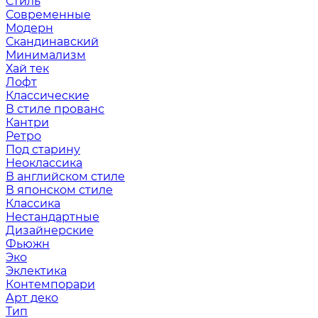
Стиль
Современные
Модерн
Скандинавский
Минимализм
Хай тек
Лофт
Классические
В стиле прованс
Кантри
Ретро
Под старину
Неоклассика
В английском стиле
В японском стиле
Классика
Нестандартные
Дизайнерские
Фьюжн
Эко
Эклектика
Контемпорари
Арт деко
Тип