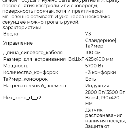
самой посуды и нужно быть аккуратными. Сразу
после снятия кастрюли или сковороды,
поверхность горячая, хотя и практически
мгновенно остывает. И уже через несколько
секунд её можно трогать рукой.
Характеристики
Вес, кг
7,3
Слайдерное|
Управление
Таймер
Длина_силового_кабеля
100 см
Размер_для_встраивания_ВхШхГ
425х490 мм
Мощность
5700 Вт
Количество_конфорок
- 3 конфорки
Таймер_конфорок
Есть
Нагревательный_элемент
Индукция
2800 Вт/ 3500 Вт
Flex_zone_r1__r2
Boost, 190х420
мм
Датчик
распознавания
наличия посуды,
Защита от