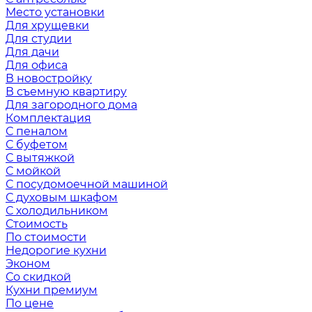
Место установки
Для хрущевки
Для студии
Для дачи
Для офиса
В новостройку
В съемную квартиру
Для загородного дома
Комплектация
С пеналом
С буфетом
С вытяжкой
С мойкой
С посудомоечной машиной
С духовым шкафом
С холодильником
Стоимость
По стоимости
Недорогие кухни
Эконом
Со скидкой
Кухни премиум
По цене