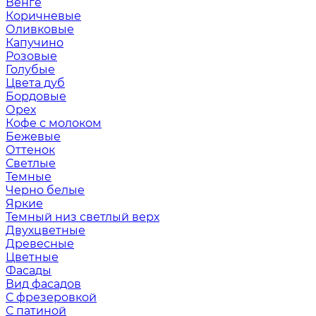
Венге
Коричневые
Оливковые
Капучино
Розовые
Голубые
Цвета дуб
Бордовые
Орех
Кофе с молоком
Бежевые
Оттенок
Светлые
Темные
Черно белые
Яркие
Темный низ светлый верх
Двухцветные
Древесные
Цветные
Фасады
Вид фасадов
С фрезеровкой
С патиной