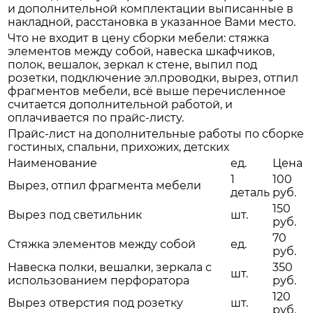
и дополнительной комплектации выписанные в
накладной, расстановка в указанное Вами место.
Что не входит в цену сборки мебели: стяжка
элементов между собой, навеска шкафчиков,
полок, вешалок, зеркал к стене, выпил под
розетки, подключение эл.проводки, вырез, отпил
фрагментов мебели, всё выше перечисленное
считается дополнительной работой, и
оплачивается по прайс-листу.
Прайс-лист на дополнительные работы по сборке
гостиных, спальни, прихожих, детских
Наименование
ед.
Цена
1
100
Вырез, отпил фрагмента мебели
деталь
руб.
150
Вырез под светильник
шт.
руб.
70
Стяжка элементов между собой
ед.
руб.
Навеска полки, вешалки, зеркала с
350
шт.
использованием перфоратора
руб.
120
Вырез отверстия под розетку
шт.
руб.