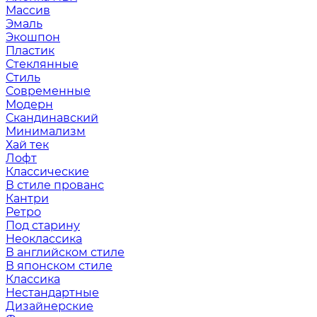
Массив
Эмаль
Экошпон
Пластик
Стеклянные
Стиль
Современные
Модерн
Скандинавский
Минимализм
Хай тек
Лофт
Классические
В стиле прованс
Кантри
Ретро
Под старину
Неоклассика
В английском стиле
В японском стиле
Классика
Нестандартные
Дизайнерские