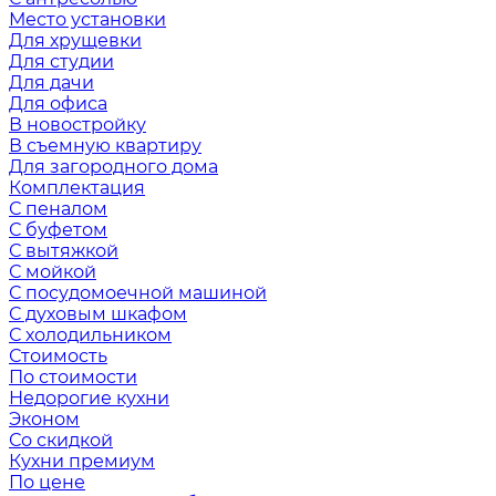
Место установки
Для хрущевки
Для студии
Для дачи
Для офиса
В новостройку
В съемную квартиру
Для загородного дома
Комплектация
С пеналом
С буфетом
С вытяжкой
С мойкой
С посудомоечной машиной
С духовым шкафом
С холодильником
Стоимость
По стоимости
Недорогие кухни
Эконом
Со скидкой
Кухни премиум
По цене