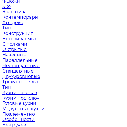
Фьюжн
Эко
Эклектика
Контемпорари
Арт деко
Тип
Конструкция
Встраиваемые
С полками
Октрытые
Навесные
Параллельные
Нестандартные
Стандартные
Двухуровневые
Трехуровневые
Тип
Кухни на заказ
Кухни под ключ
Готовые кухни
Модульные кухни
Поэлементно
Особенности
Без ручек