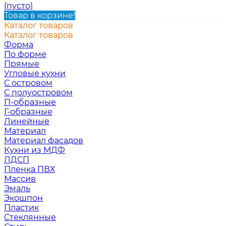
(пусто)
Товар в корзине!
Каталог товаров
Каталог товаров
Форма
По форме
Прямые
Угловые кухни
С островом
С полуостровом
П-образные
Г-образные
Линейные
Материал
Материал фасадов
Кухни из МДФ
ЛДСП
Пленка ПВХ
Массив
Эмаль
Экошпон
Пластик
Стеклянные