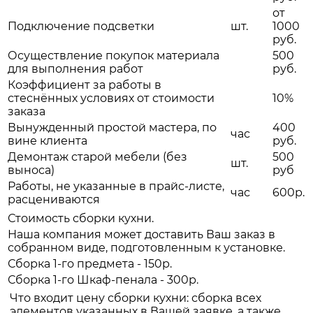
от
Подключение подсветки
шт.
1000
руб.
Осуществление покупок материала
500
для выполнения работ
руб.
Коэффициент за работы в
стеснённых условиях от стоимости
10%
заказа
Вынужденный простой мастера, по
400
час
вине клиента
руб.
Демонтаж старой мебели (без
500
шт.
выноса)
руб
Работы, не указанные в прайс-листе,
час
600р.
расцениваются
Стоимость сборки кухни.
Наша компания может доставить Ваш заказ в
собранном виде, подготовленным к установке.
Сборка 1-го предмета - 150р.
Сборка 1-го Шкаф-пенала - 300р.
Что входит цену сборки кухни: сборка всех
элементов указанных в Вашей заявке, а также