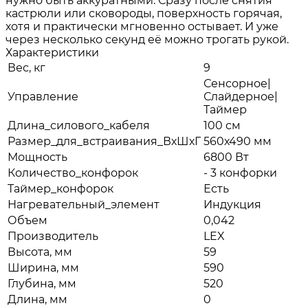
нужно быть аккуратными. Сразу после снятия
кастрюли или сковороды, поверхность горячая,
хотя и практически мгновенно остывает. И уже
через несколько секунд её можно трогать рукой.
Характеристики
Вес, кг
9
Сенсорное|
Управление
Слайдерное|
Таймер
Длина_силового_кабеля
100 см
Размер_для_встраивания_ВхШхГ
560х490 мм
Мощность
6800 Вт
Количество_конфорок
- 3 конфорки
Таймер_конфорок
Есть
Нагревательный_элемент
Индукция
Объем
0,042
Производитель
LEX
Высота, мм
59
Ширина, мм
590
Глубина, мм
520
Длина, мм
0