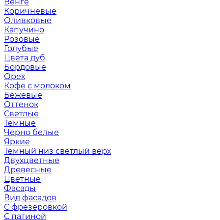
Венге
Коричневые
Оливковые
Капучино
Розовые
Голубые
Цвета дуб
Бордовые
Орех
Кофе с молоком
Бежевые
Оттенок
Светлые
Темные
Черно белые
Яркие
Темный низ светлый верх
Двухцветные
Древесные
Цветные
Фасады
Вид фасадов
С фрезеровкой
С патиной