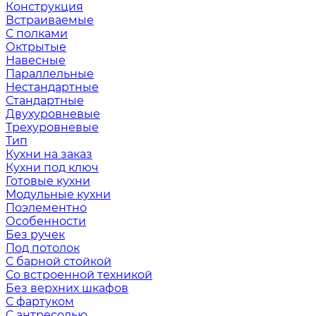
Конструкция
Встраиваемые
С полками
Октрытые
Навесные
Параллельные
Нестандартные
Стандартные
Двухуровневые
Трехуровневые
Тип
Кухни на заказ
Кухни под ключ
Готовые кухни
Модульные кухни
Поэлементно
Особенности
Без ручек
Под потолок
С барной стойкой
Со встроенной техникой
Без верхних шкафов
С фартуком
С антресолью