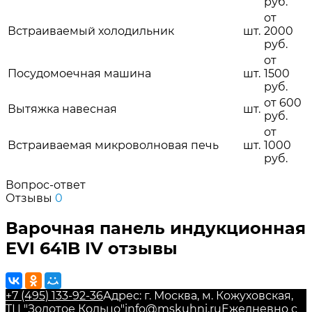
руб.
от
Встраиваемый холодильник
шт.
2000
руб.
от
Посудомоечная машина
шт.
1500
руб.
от 600
Вытяжка навесная
шт.
руб.
от
Встраиваемая микроволновая печь
шт.
1000
руб.
Вопрос-ответ
Отзывы
0
Варочная панель индукционная
EVI 641B IV отзывы
+7 (495) 133-92-36
Адрес: г. Москва, м. Кожуховская,
ТЦ "Золотое Кольцо"
info@mskuhni.ru
Ежедневно с