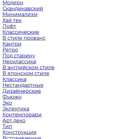
Модерн
Скандинавский
Минимализм
Хай тек
Лофт
Классические
В стиле прованс
Кантри
Ретро
Под старину
Неоклассика
В английском стиле
В японском стиле
Классика
Нестандартные
Дизайнерские
Фьюжн
Эко
Эклектика
Контемпорари
Арт деко
Тип
Конструкция
Встраиваемые