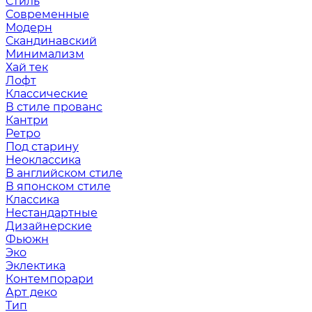
Стиль
Современные
Модерн
Скандинавский
Минимализм
Хай тек
Лофт
Классические
В стиле прованс
Кантри
Ретро
Под старину
Неоклассика
В английском стиле
В японском стиле
Классика
Нестандартные
Дизайнерские
Фьюжн
Эко
Эклектика
Контемпорари
Арт деко
Тип