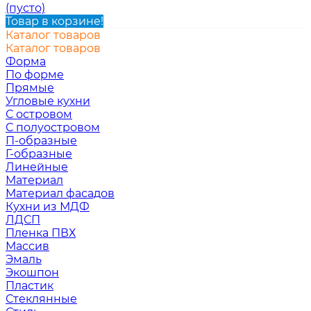
(пусто)
Товар в корзине!
Каталог товаров
Каталог товаров
Форма
По форме
Прямые
Угловые кухни
С островом
С полуостровом
П-образные
Г-образные
Линейные
Материал
Материал фасадов
Кухни из МДФ
ЛДСП
Пленка ПВХ
Массив
Эмаль
Экошпон
Пластик
Стеклянные