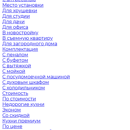
Место установки
Для хрущевки
Для студии
Для дачи
Для офиса
В новостройку
В съемную квартиру
Для загородного дома
Комплектация
С пеналом
С буфетом
С вытяжкой
С мойкой
С посудомоечной машиной
С духовым шкафом
С холодильником
Стоимость
По стоимости
Недорогие кухни
Эконом
Со скидкой
Кухни премиум
По цене