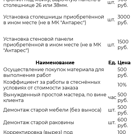
шт.
столешнице 26 или 38мм.
руб.
Установка столешницы приобретённой
3000
шт.
в ином месте (не в МК "Антарес")
руб.
Установка стеновой панели
1500
приобретённой в ином месте (не в МК
шт.
руб.
"Антарес")
Наименование
Ед.
Цена
Осуществление покупок материала для
500
выполнения работ
руб.
Коэффициент за работы в стеснённых
10%
условиях от стоимости заказа
Вынужденный простой мастера, по вине
500
час
клиента
руб.
500
Демонтаж старой мебели (без выноса)
шт.
руб.
600
Демонтаж старой раковины
шт.
руб.
Корректировка (вырез) под
100