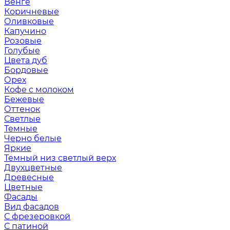
Венге
Коричневые
Оливковые
Капучино
Розовые
Голубые
Цвета дуб
Бордовые
Орех
Кофе с молоком
Бежевые
Оттенок
Светлые
Темные
Черно белые
Яркие
Темный низ светлый верх
Двухцветные
Древесные
Цветные
Фасады
Вид фасадов
С фрезеровкой
С патиной