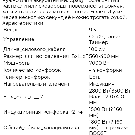
нужно быть аккуратными. Сразу после снятия
кастрюли или сковороды, поверхность горячая,
хотя и практически мгновенно остывает. И уже
через несколько секунд её можно трогать рукой.
Характеристики
Вес, кг
9,3
Слайдерное|
Управление
Таймер
Длина_силового_кабеля
100 см
Размер_для_встраивания_ВхШхГ
560х490 мм
Мощность
7000 Вт
Количество_конфорок
- 4 конфорки
Таймер_конфорок
Есть
Нагревательный_элемент
Индукция
2800 Вт/ 3500 Вт
Flex_zone_r1__r2
Boost, 210x410
мм
1500 Вт (? 160
Индукционная_конфорка_r2_r4
мм)
1800 Вт (? 160
Общий_объем_холодильника
мм) — в режиме
BOOST