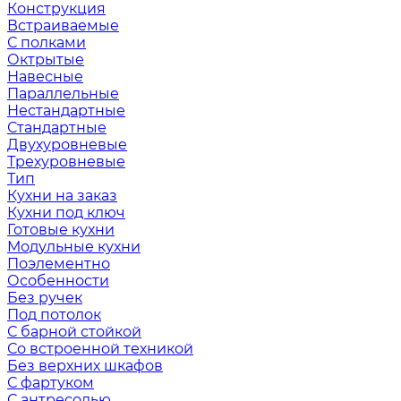
Конструкция
Встраиваемые
С полками
Октрытые
Навесные
Параллельные
Нестандартные
Стандартные
Двухуровневые
Трехуровневые
Тип
Кухни на заказ
Кухни под ключ
Готовые кухни
Модульные кухни
Поэлементно
Особенности
Без ручек
Под потолок
С барной стойкой
Со встроенной техникой
Без верхних шкафов
С фартуком
С антресолью