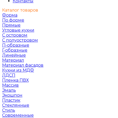
Контакты
Каталог товаров
Форма
По форме
Прямые
Угловые кухни
С островом
С полуостровом
П-образные
Г-образные
Линейные
Материал
Материал фасадов
Кухни из МДФ
ЛДСП
Пленка ПВХ
Массив
Эмаль
Экошпон
Пластик
Стеклянные
Стиль
Современные