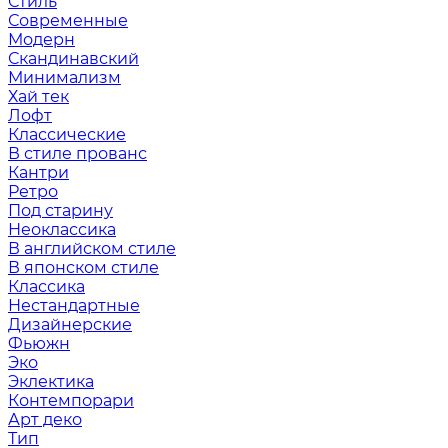
Стиль
Современные
Модерн
Скандинавский
Минимализм
Хай тек
Лофт
Классические
В стиле прованс
Кантри
Ретро
Под старину
Неоклассика
В английском стиле
В японском стиле
Классика
Нестандартные
Дизайнерские
Фьюжн
Эко
Эклектика
Контемпорари
Арт деко
Тип