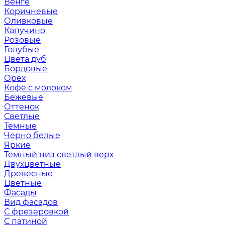
Венге
Коричневые
Оливковые
Капучино
Розовые
Голубые
Цвета дуб
Бордовые
Орех
Кофе с молоком
Бежевые
Оттенок
Светлые
Темные
Черно белые
Яркие
Темный низ светлый верх
Двухцветные
Древесные
Цветные
Фасады
Вид фасадов
С фрезеровкой
С патиной