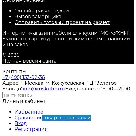
Онлайн сервисы
Онлайн расчет кухни
Вызов замерщика
Отправить готовый проект на расчет
Интернет-магазин мебели для кухни "МС-КУХНИ".
Кухонные гарнитуры по низким ценам в наличии
и на заказ.
© 2026
Полная версия сайта
Контакты
+7 (495) 133-92-36
Адрес: г. Москва, м. Кожуховская, ТЦ "Золотое
Кольцо"
info@mskuhni.ru
Ежедневно с 09:00—21:00
Личный кабинет
Избранное
Сравнение
Товар в сравнении
Вход
Регистрация