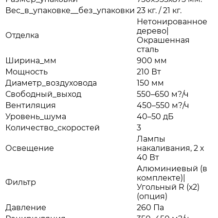
Вес_в_упаковке__без_упаковки
23 кг. / 21 кг.
Нетонированное
дерево|
Отделка
Окрашенная
сталь
Ширина_мм
900 мм
Мощность
210 Вт
Диаметр_воздуховода
150 мм
Свободный_выход
550–650 м?/ч
Вентиляция
450–550 м?/ч
Уровень_шума
40–50 дБ
Количество_скоростей
3
Лампы
Освещение
накаливания, 2 х
40 Вт
Алюминиевый (в
комплекте)|
Фильтр
Угольный R (х2)
(опция)
Давление
260 Па