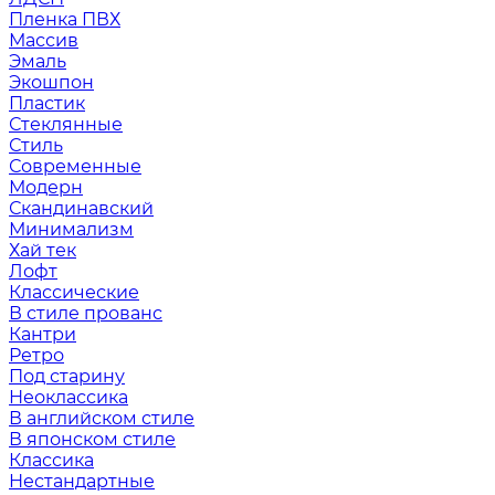
Пленка ПВХ
Массив
Эмаль
Экошпон
Пластик
Стеклянные
Стиль
Современные
Модерн
Скандинавский
Минимализм
Хай тек
Лофт
Классические
В стиле прованс
Кантри
Ретро
Под старину
Неоклассика
В английском стиле
В японском стиле
Классика
Нестандартные