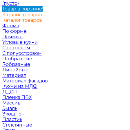
(пусто)
Товар в корзине!
Каталог товаров
Каталог товаров
Форма
По форме
Прямые
Угловые кухни
С островом
С полуостровом
П-образные
Г-образные
Линейные
Материал
Материал фасадов
Кухни из МДФ
ЛДСП
Пленка ПВХ
Массив
Эмаль
Экошпон
Пластик
Стеклянные