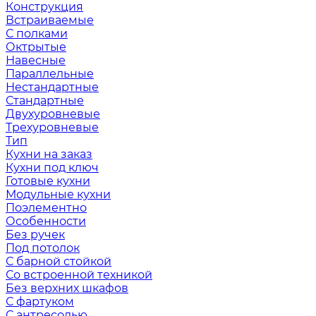
Конструкция
Встраиваемые
С полками
Октрытые
Навесные
Параллельные
Нестандартные
Стандартные
Двухуровневые
Трехуровневые
Тип
Кухни на заказ
Кухни под ключ
Готовые кухни
Модульные кухни
Поэлементно
Особенности
Без ручек
Под потолок
С барной стойкой
Со встроенной техникой
Без верхних шкафов
С фартуком
С антресолью