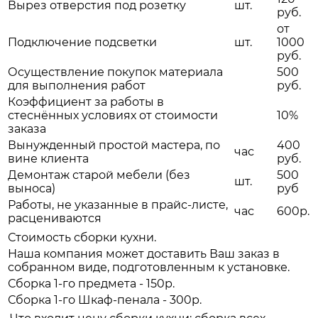
Вырез отверстия под розетку
шт.
руб.
от
Подключение подсветки
шт.
1000
руб.
Осуществление покупок материала
500
для выполнения работ
руб.
Коэффициент за работы в
стеснённых условиях от стоимости
10%
заказа
Вынужденный простой мастера, по
400
час
вине клиента
руб.
Демонтаж старой мебели (без
500
шт.
выноса)
руб
Работы, не указанные в прайс-листе,
час
600р.
расцениваются
Стоимость сборки кухни.
Наша компания может доставить Ваш заказ в
собранном виде, подготовленным к установке.
Сборка 1-го предмета - 150р.
Сборка 1-го Шкаф-пенала - 300р.