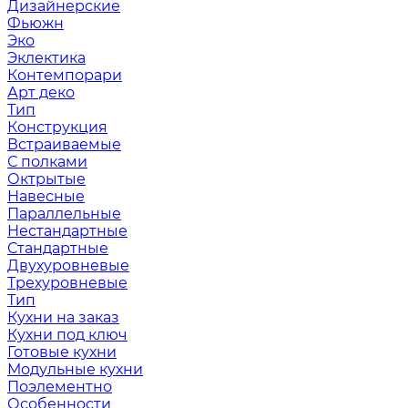
Дизайнерские
Фьюжн
Эко
Эклектика
Контемпорари
Арт деко
Тип
Конструкция
Встраиваемые
С полками
Октрытые
Навесные
Параллельные
Нестандартные
Стандартные
Двухуровневые
Трехуровневые
Тип
Кухни на заказ
Кухни под ключ
Готовые кухни
Модульные кухни
Поэлементно
Особенности