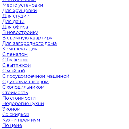
Место установки
Для хрущевки
Для студии
Для дачи
Для офиса
В новостройку
В съемную квартиру
Для загородного дома
Комплектация
С пеналом
С буфетом
С вытяжкой
С мойкой
С посудомоечной машиной
С духовым шкафом
С холодильником
Стоимость
По стоимости
Недорогие кухни
Эконом
Со скидкой
Кухни премиум
По цене