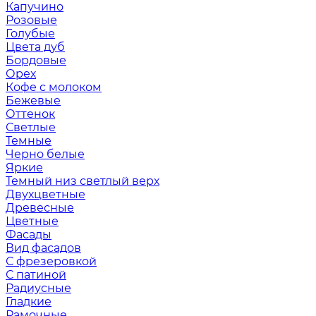
Капучино
Розовые
Голубые
Цвета дуб
Бордовые
Орех
Кофе с молоком
Бежевые
Оттенок
Светлые
Темные
Черно белые
Яркие
Темный низ светлый верх
Двухцветные
Древесные
Цветные
Фасады
Вид фасадов
С фрезеровкой
С патиной
Радиусные
Гладкие
Рамочные