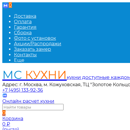
0
Доставка
Оплата
Гарантия
Сборка
Фото с установок
Акции/Распродажи
Заказать замер
Контакты
Еще
МС
КУХНИ
кухни доступные каждо
Адрес: г. Москва, м. Кожуховская, ТЦ "Золотое Кольцо
+7 (495) 133-92-36
Онлайн расчет кухни
0
Корзина
0
₽
(пусто)