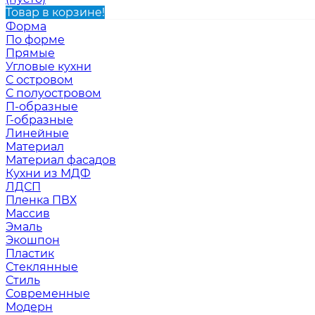
Товар в корзине!
Форма
По форме
Прямые
Угловые кухни
С островом
С полуостровом
П-образные
Г-образные
Линейные
Материал
Материал фасадов
Кухни из МДФ
ЛДСП
Пленка ПВХ
Массив
Эмаль
Экошпон
Пластик
Стеклянные
Стиль
Современные
Модерн