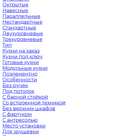
Октрытые
Навесные
Параллельные
Нестандартные
Стандартные
Двухуровневые
Трехуровневые
Тип
Кухни на заказ
Кухни под ключ
Готовые кухни
Модульные кухни
Поэлементно
Особенности
Без ручек
Под потолок
С барной стойкой
Со встроенной техникой
Без верхних шкафов
С фартуком
С антресолью
Место установки
Для хрущевки