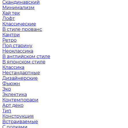
Скандинавский
Минимализм
Хай тек
Лофт
Классические
В стиле прованс
Кантри
Ретро
Под старину
Неоклассика
В английском стиле
В японском стиле
Классика
Нестандартные
Дизайнерские
Фьюжн
Эко
Эклектика
Контемпорари
Арт деко
Тип
Конструкция
Встраиваемые
С полками