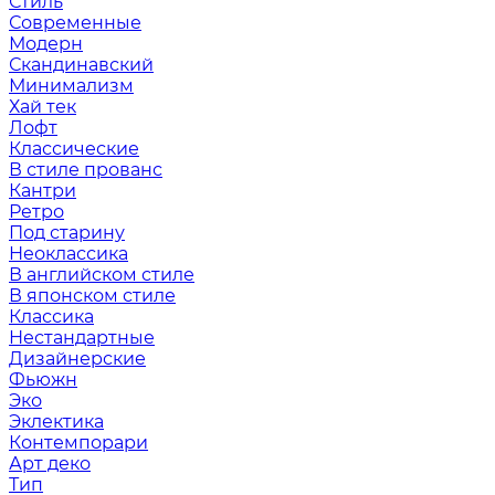
Стиль
Современные
Модерн
Скандинавский
Минимализм
Хай тек
Лофт
Классические
В стиле прованс
Кантри
Ретро
Под старину
Неоклассика
В английском стиле
В японском стиле
Классика
Нестандартные
Дизайнерские
Фьюжн
Эко
Эклектика
Контемпорари
Арт деко
Тип