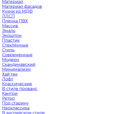
Материал
Материал фасадов
Кухни из МДФ
ЛДСП
Пленка ПВХ
Массив
Эмаль
Экошпон
Пластик
Стеклянные
Стиль
Современные
Модерн
Скандинавский
Минимализм
Хай тек
Лофт
Классические
В стиле прованс
Кантри
Ретро
Под старину
Неоклассика
В английском стиле