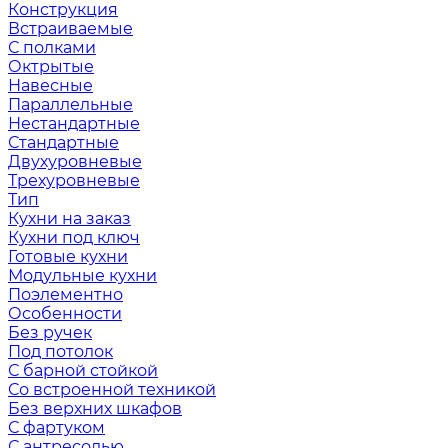
Конструкция
Встраиваемые
С полками
Октрытые
Навесные
Параллельные
Нестандартные
Стандартные
Двухуровневые
Трехуровневые
Тип
Кухни на заказ
Кухни под ключ
Готовые кухни
Модульные кухни
Поэлементно
Особенности
Без ручек
Под потолок
С барной стойкой
Со встроенной техникой
Без верхних шкафов
С фартуком
С антресолью