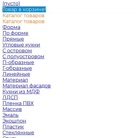
(пусто)
Товар в корзине!
Каталог товаров
Каталог товаров
Форма
По форме
Прямые
Угловые кухни
С островом
С полуостровом
П-образные
Г-образные
Линейные
Материал
Материал фасадов
Кухни из МДФ
ЛДСП
Пленка ПВХ
Массив
Эмаль
Экошпон
Пластик
Стеклянные