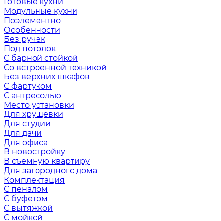
Готовые кухни
Модульные кухни
Поэлементно
Особенности
Без ручек
Под потолок
С барной стойкой
Со встроенной техникой
Без верхних шкафов
С фартуком
С антресолью
Место установки
Для хрущевки
Для студии
Для дачи
Для офиса
В новостройку
В съемную квартиру
Для загородного дома
Комплектация
С пеналом
С буфетом
С вытяжкой
С мойкой