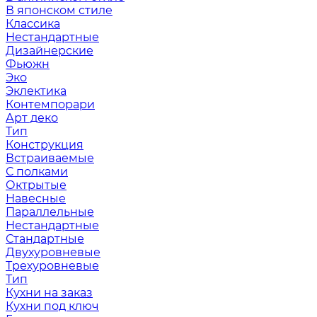
В японском стиле
Классика
Нестандартные
Дизайнерские
Фьюжн
Эко
Эклектика
Контемпорари
Арт деко
Тип
Конструкция
Встраиваемые
С полками
Октрытые
Навесные
Параллельные
Нестандартные
Стандартные
Двухуровневые
Трехуровневые
Тип
Кухни на заказ
Кухни под ключ