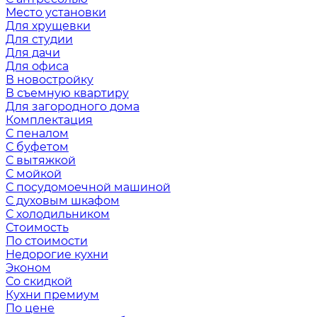
Место установки
Для хрущевки
Для студии
Для дачи
Для офиса
В новостройку
В съемную квартиру
Для загородного дома
Комплектация
С пеналом
С буфетом
С вытяжкой
С мойкой
С посудомоечной машиной
С духовым шкафом
С холодильником
Стоимость
По стоимости
Недорогие кухни
Эконом
Со скидкой
Кухни премиум
По цене