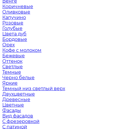
Венге
Коричневые
Оливковые
Капучино
Розовые
Голубые
Цвета дуб
Бордовые
Орех
Кофе с молоком
Бежевые
Оттенок
Светлые
Темные
Черно белые
Яркие
Темный низ светлый верх
Двухцветные
Древесные
Цветные
Фасады
Вид фасадов
С фрезеровкой
С патиной