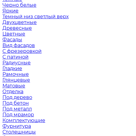
Черно белые
Яркие
Темный низ светлый верх
Двухцветные
Древесные
Цветные
Фасады
Вид фасадов
С фрезеровкой
С патиной
Радиусные
Гладкие
Рамочные
Глянцевые
Матовые
Отделка
Под дерево
Под бетон
Под металл
Под мрамор
Комплектующие
Фурнитура
Столешницы