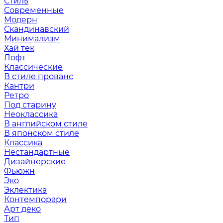
Стиль
Современные
Модерн
Скандинавский
Минимализм
Хай тек
Лофт
Классические
В стиле прованс
Кантри
Ретро
Под старину
Неоклассика
В английском стиле
В японском стиле
Классика
Нестандартные
Дизайнерские
Фьюжн
Эко
Эклектика
Контемпорари
Арт деко
Тип