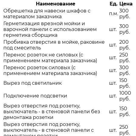
Наименование
Ед.
Цена
Обрешетка для навески шкафов с
300
п.м.
материалом заказчика
руб.
Герметизация врезной мойки и
300
варочной панели с использованием
шт.
руб.
герметика сборщика
Пробивка отверстия в мойке, раковине
200
шт.
под смеситель
руб.
Перенос розеток не силовых (с
250
шт.
применением материала заказчика)
руб.
Перенос розеток силовых (с
300
шт.
применением материала заказчика)
руб.
150
Вырез под светильник
шт.
руб.
1000
Подключение подсветки
шт.
руб.
Вырез отверстия под розетку,
150
выключатель - в стеновой панели без
шт.
руб.
демонтажа розетки
Вырез отверстия под розетку,
250
выключатель - в стеновой панели с
шт.
руб.
демонтажем розетки