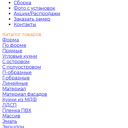
Сборка
Фото с установок
Акции/Распродажи
Заказать замер
Контакты
Каталог товаров
Форма
По форме
Прямые
Угловые кухни
С островом
С полуостровом
П-образные
Г-образные
Линейные
Материал
Материал фасадов
Кухни из МДФ
ЛДСП
Пленка ПВХ
Массив
Эмаль
Экошпон