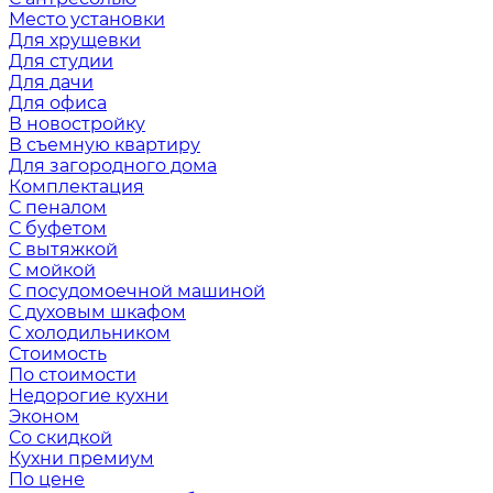
Место установки
Для хрущевки
Для студии
Для дачи
Для офиса
В новостройку
В съемную квартиру
Для загородного дома
Комплектация
С пеналом
С буфетом
С вытяжкой
С мойкой
С посудомоечной машиной
С духовым шкафом
С холодильником
Стоимость
По стоимости
Недорогие кухни
Эконом
Со скидкой
Кухни премиум
По цене