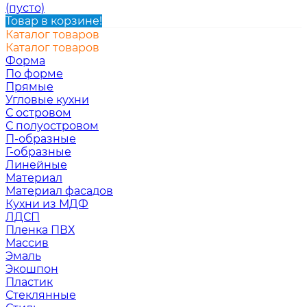
(пусто)
Товар в корзине!
Каталог товаров
Каталог товаров
Форма
По форме
Прямые
Угловые кухни
С островом
С полуостровом
П-образные
Г-образные
Линейные
Материал
Материал фасадов
Кухни из МДФ
ЛДСП
Пленка ПВХ
Массив
Эмаль
Экошпон
Пластик
Стеклянные