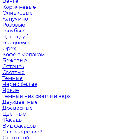
Венге
Коричневые
Оливковые
Капучино
Розовые
Голубые
Цвета дуб
Бордовые
Орех
Кофе с молоком
Бежевые
Оттенок
Светлые
Темные
Черно белые
Яркие
Темный низ светлый верх
Двухцветные
Древесные
Цветные
Фасады
Вид фасадов
С фрезеровкой
С патиной