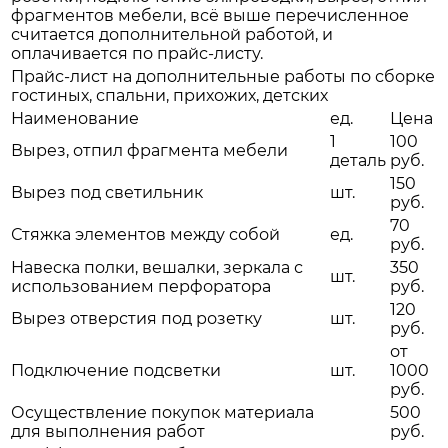
фрагментов мебели, всё выше перечисленное
считается дополнительной работой, и
оплачивается по прайс-листу.
Прайс-лист на дополнительные работы по сборке
гостиных, спальни, прихожих, детских
Наименование
ед.
Цена
1
100
Вырез, отпил фрагмента мебели
деталь
руб.
150
Вырез под светильник
шт.
руб.
70
Стяжка элементов между собой
ед.
руб.
Навеска полки, вешалки, зеркала с
350
шт.
использованием перфоратора
руб.
120
Вырез отверстия под розетку
шт.
руб.
от
Подключение подсветки
шт.
1000
руб.
Осуществление покупок материала
500
для выполнения работ
руб.