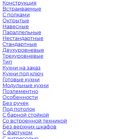
Конструкция
Встраиваемые
С полками
Октрытые
Навесные
Параллельные
Нестандартные
Стандартные
Двухуровневые
Трехуровневые
Тип
Кухни на заказ
Кухни под ключ
Готовые кухни
Модульные кухни
Поэлементно
Особенности
Без ручек
Под потолок
С барной стойкой
Со встроенной техникой
Без верхних шкафов
С фартуком
С антресолью