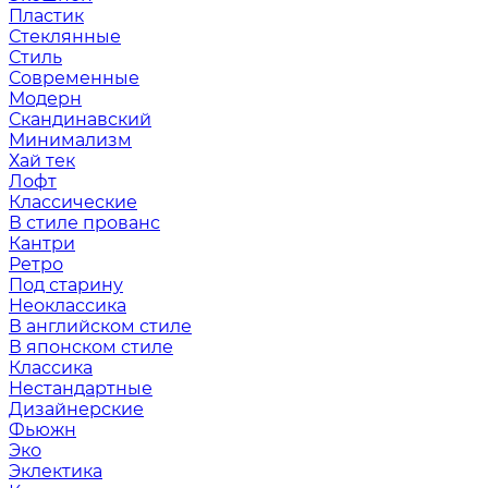
Пластик
Стеклянные
Стиль
Современные
Модерн
Скандинавский
Минимализм
Хай тек
Лофт
Классические
В стиле прованс
Кантри
Ретро
Под старину
Неоклассика
В английском стиле
В японском стиле
Классика
Нестандартные
Дизайнерские
Фьюжн
Эко
Эклектика