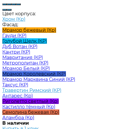
Цвет корпуса:
Хром (Кр)
Фасад:
Мрамор бежевый (Кр)
Гауди (КР)
Голубой Шелк (КР)
Дуб Вотан (КР)
Кантри (КР)
Мавритания (КР)
Метрополитан (КР)
Мрамор Белый (КР)
Мрамор Королевский (КР)
Мрамор Марквина Синий (КР)
Таксус (КР)
Травертин Римский (КР)
Антарес (Кр)
Риголетто светлый (Кр)
Кастилло тёмный (Кр)
Семолина бежевая (Кр)
Аламбра (Кр)
В наличии
Купить в 1 клик