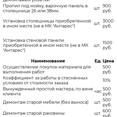
Пропил под мойку, варочную панель в
900
шт.
столешнице 26 или 38мм.
руб.
Установка столешницы приобретённой
3000
шт.
в ином месте (не в МК "Антарес")
руб.
Установка стеновой панели
1500
приобретённой в ином месте (не в МК
шт.
руб.
"Антарес")
Наименование
Ед.
Цена
Осуществление покупок материала для
500
выполнения работ
руб.
Коэффициент за работы в стеснённых
10%
условиях от стоимости заказа
Вынужденный простой мастера, по вине
500
час
клиента
руб.
500
Демонтаж старой мебели (без выноса)
шт.
руб.
600
Демонтаж старой раковины
шт.
руб.