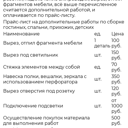
фрагментов мебели, всё выше перечисленное
считается дополнительной работой, и
оплачивается по прайс-листу.
Прайс-лист на дополнительные работы по сборке
гостиных, спальни, прихожих, детских
Наименование
ед.
Цена
1
100
Вырез, отпил фрагмента мебели
деталь
руб.
150
Вырез под светильник
шт.
руб.
70
Стяжка элементов между собой
ед.
руб.
Навеска полки, вешалки, зеркала с
350
шт.
использованием перфоратора
руб.
120
Вырез отверстия под розетку
шт.
руб.
от
Подключение подсветки
шт.
1000
руб.
Осуществление покупок материала
500
для выполнения работ
руб.