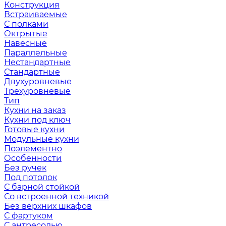
Конструкция
Встраиваемые
С полками
Октрытые
Навесные
Параллельные
Нестандартные
Стандартные
Двухуровневые
Трехуровневые
Тип
Кухни на заказ
Кухни под ключ
Готовые кухни
Модульные кухни
Поэлементно
Особенности
Без ручек
Под потолок
С барной стойкой
Со встроенной техникой
Без верхних шкафов
С фартуком
С антресолью