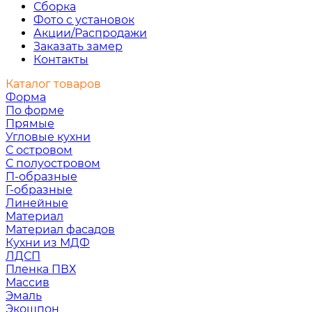
Сборка
Фото с установок
Акции/Распродажи
Заказать замер
Контакты
Каталог товаров
Форма
По форме
Прямые
Угловые кухни
С островом
С полуостровом
П-образные
Г-образные
Линейные
Материал
Материал фасадов
Кухни из МДФ
ЛДСП
Пленка ПВХ
Массив
Эмаль
Экошпон