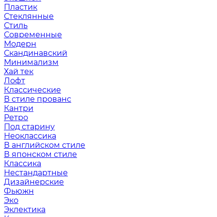
Пластик
Стеклянные
Стиль
Современные
Модерн
Скандинавский
Минимализм
Хай тек
Лофт
Классические
В стиле прованс
Кантри
Ретро
Под старину
Неоклассика
В английском стиле
В японском стиле
Классика
Нестандартные
Дизайнерские
Фьюжн
Эко
Эклектика