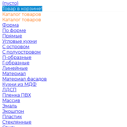
(пусто)
Товар в корзине!
Каталог товаров
Каталог товаров
Форма
По форме
Прямые
Угловые кухни
С островом
С полуостровом
П-образные
Г-образные
Линейные
Материал
Материал фасадов
Кухни из МДФ
ЛДСП
Пленка ПВХ
Массив
Эмаль
Экошпон
Пластик
Стеклянные