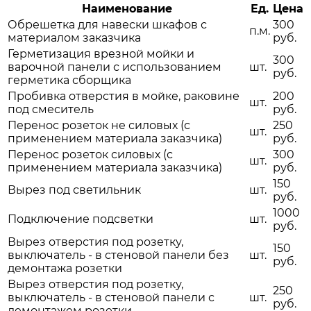
Наименование
Ед.
Цена
Обрешетка для навески шкафов с
300
п.м.
материалом заказчика
руб.
Герметизация врезной мойки и
300
варочной панели с использованием
шт.
руб.
герметика сборщика
Пробивка отверстия в мойке, раковине
200
шт.
под смеситель
руб.
Перенос розеток не силовых (с
250
шт.
применением материала заказчика)
руб.
Перенос розеток силовых (с
300
шт.
применением материала заказчика)
руб.
150
Вырез под светильник
шт.
руб.
1000
Подключение подсветки
шт.
руб.
Вырез отверстия под розетку,
150
выключатель - в стеновой панели без
шт.
руб.
демонтажа розетки
Вырез отверстия под розетку,
250
выключатель - в стеновой панели с
шт.
руб.
демонтажем розетки