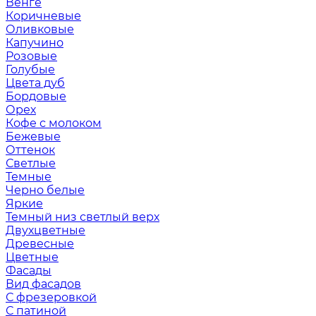
Венге
Коричневые
Оливковые
Капучино
Розовые
Голубые
Цвета дуб
Бордовые
Орех
Кофе с молоком
Бежевые
Оттенок
Светлые
Темные
Черно белые
Яркие
Темный низ светлый верх
Двухцветные
Древесные
Цветные
Фасады
Вид фасадов
С фрезеровкой
С патиной