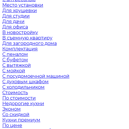
Место установки
Для хрущевки
Для студии
Для дачи
Для офиса
В новостройку
В съемную квартиру
Для загородного дома
Комплектация
С пеналом
С буфетом
С вытяжкой
С мойкой
С посудомоечной машиной
С духовым шкафом
С холодильником
Стоимость
По стоимости
Недорогие кухни
Эконом
Со скидкой
Кухни премиум
По цене