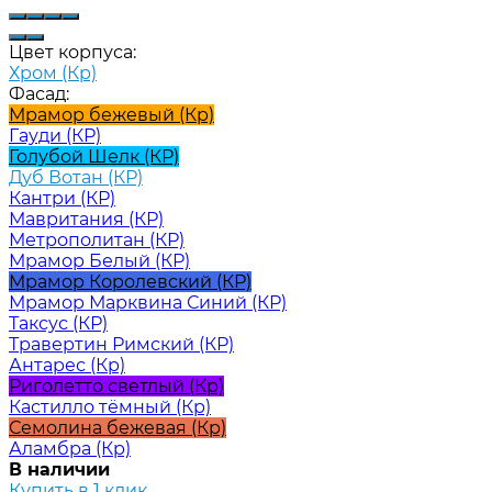
Цвет корпуса:
Хром (Кр)
Фасад:
Мрамор бежевый (Кр)
Гауди (КР)
Голубой Шелк (КР)
Дуб Вотан (КР)
Кантри (КР)
Мавритания (КР)
Метрополитан (КР)
Мрамор Белый (КР)
Мрамор Королевский (КР)
Мрамор Марквина Синий (КР)
Таксус (КР)
Травертин Римский (КР)
Антарес (Кр)
Риголетто светлый (Кр)
Кастилло тёмный (Кр)
Семолина бежевая (Кр)
Аламбра (Кр)
В наличии
Купить в 1 клик