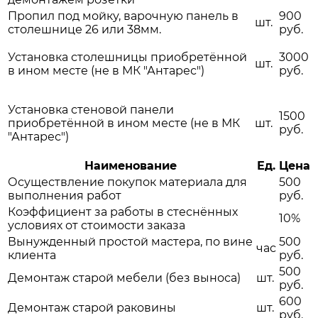
Пропил под мойку, варочную панель в
900
шт.
столешнице 26 или 38мм.
руб.
Установка столешницы приобретённой
3000
шт.
в ином месте (не в МК "Антарес")
руб.
Установка стеновой панели
1500
приобретённой в ином месте (не в МК
шт.
руб.
"Антарес")
Наименование
Ед.
Цена
Осуществление покупок материала для
500
выполнения работ
руб.
Коэффициент за работы в стеснённых
10%
условиях от стоимости заказа
Вынужденный простой мастера, по вине
500
час
клиента
руб.
500
Демонтаж старой мебели (без выноса)
шт.
руб.
600
Демонтаж старой раковины
шт.
руб.