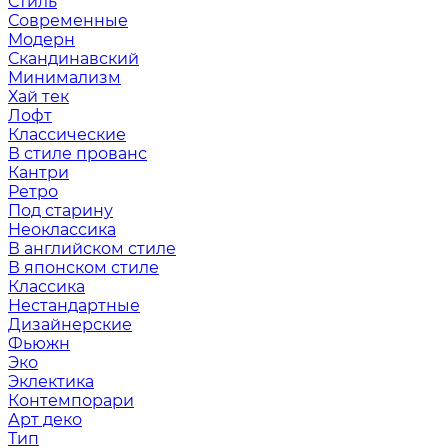
Стиль
Современные
Модерн
Скандинавский
Минимализм
Хай тек
Лофт
Классические
В стиле прованс
Кантри
Ретро
Под старину
Неоклассика
В английском стиле
В японском стиле
Классика
Нестандартные
Дизайнерские
Фьюжн
Эко
Эклектика
Контемпорари
Арт деко
Тип