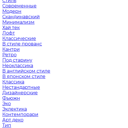
Стиль
Современные
Модерн
Скандинавский
Минимализм
Хай тек
Лофт
Классические
В стиле прованс
Кантри
Ретро
Под старину
Неоклассика
В английском стиле
В японском стиле
Классика
Нестандартные
Дизайнерские
Фьюжн
Эко
Эклектика
Контемпорари
Арт деко
Тип