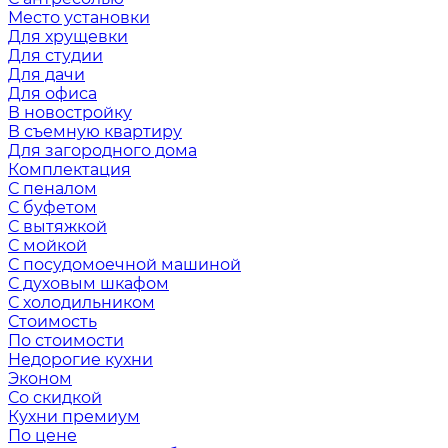
Место установки
Для хрущевки
Для студии
Для дачи
Для офиса
В новостройку
В съемную квартиру
Для загородного дома
Комплектация
С пеналом
С буфетом
С вытяжкой
С мойкой
С посудомоечной машиной
С духовым шкафом
С холодильником
Стоимость
По стоимости
Недорогие кухни
Эконом
Со скидкой
Кухни премиум
По цене