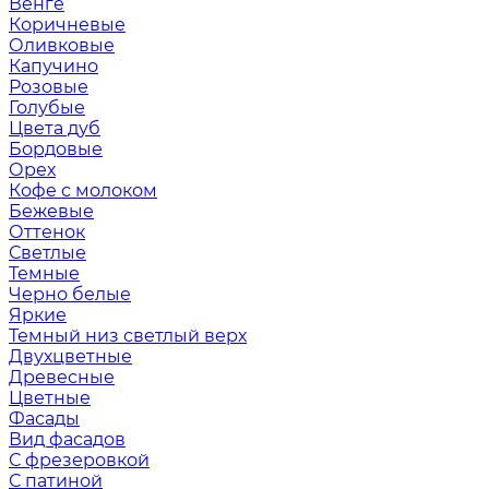
Венге
Коричневые
Оливковые
Капучино
Розовые
Голубые
Цвета дуб
Бордовые
Орех
Кофе с молоком
Бежевые
Оттенок
Светлые
Темные
Черно белые
Яркие
Темный низ светлый верх
Двухцветные
Древесные
Цветные
Фасады
Вид фасадов
С фрезеровкой
С патиной