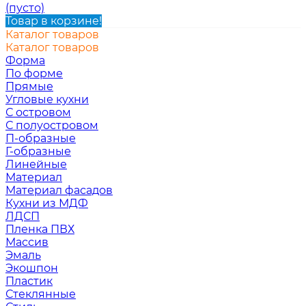
(пусто)
Товар в корзине!
Каталог товаров
Каталог товаров
Форма
По форме
Прямые
Угловые кухни
С островом
С полуостровом
П-образные
Г-образные
Линейные
Материал
Материал фасадов
Кухни из МДФ
ЛДСП
Пленка ПВХ
Массив
Эмаль
Экошпон
Пластик
Стеклянные