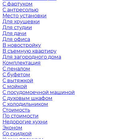
С фартуком
С антресолью
Место установки
Для хрущевки
Для студии
Для дачи
Для офиса
В новостройку
В съемную квартиру
Для загородного дома
Комплектация
С пеналом
С буфетом
С вытяжкой
С мойкой
С посудомоечной машиной
С духовым шкафом
С холодильником
Стоимость
По стоимости
Недорогие кухни
Эконом
Со скидкой