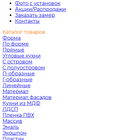
Фото с установок
Акции/Распродажи
Заказать замер
Контакты
Каталог товаров
Форма
По форме
Прямые
Угловые кухни
С островом
С полуостровом
П-образные
Г-образные
Линейные
Материал
Материал фасадов
Кухни из МДФ
ЛДСП
Пленка ПВХ
Массив
Эмаль
Экошпон
Пластик