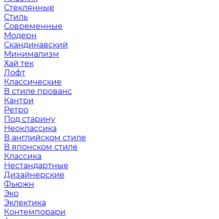
Стеклянные
Стиль
Современные
Модерн
Скандинавский
Минимализм
Хай тек
Лофт
Классические
В стиле прованс
Кантри
Ретро
Под старину
Неоклассика
В английском стиле
В японском стиле
Классика
Нестандартные
Дизайнерские
Фьюжн
Эко
Эклектика
Контемпорари