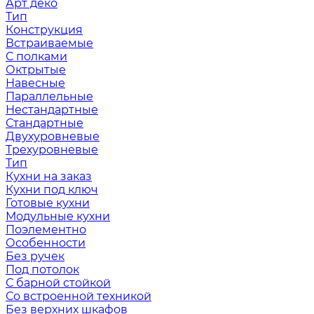
Арт деко
Тип
Конструкция
Встраиваемые
С полками
Октрытые
Навесные
Параллельные
Нестандартные
Стандартные
Двухуровневые
Трехуровневые
Тип
Кухни на заказ
Кухни под ключ
Готовые кухни
Модульные кухни
Поэлементно
Особенности
Без ручек
Под потолок
С барной стойкой
Со встроенной техникой
Без верхних шкафов