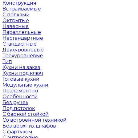
Конструкция
Встраиваемые
С полками
Октрытые
Навесные
Параллельные
Нестандартные
Стандартные
Двухуровневые
Трехуровневые
Тип
Кухни на заказ
Кухни под ключ
Готовые кухни
Модульные кухни
Поэлементно
Особенности
Без ручек
Под потолок
С барной стойкой
Со встроенной техникой
Без верхних шкафов
С фартуком
С антресолью