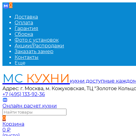
0
Доставка
Оплата
Гарантия
Сборка
Фото с установок
Акции/Распродажи
Заказать замер
Контакты
Еще
МС
КУХНИ
кухни доступные каждо
Адрес: г. Москва, м. Кожуховская, ТЦ "Золотое Кольцо
+7 (495) 133-92-36
Онлайн расчет кухни
0
Корзина
0
₽
(пусто)