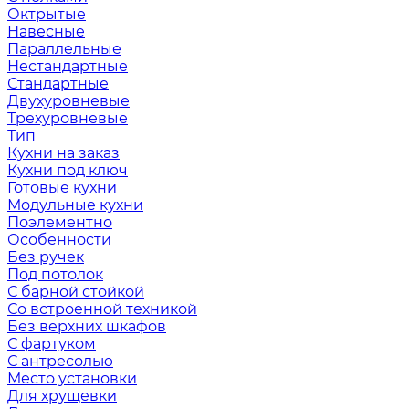
Октрытые
Навесные
Параллельные
Нестандартные
Стандартные
Двухуровневые
Трехуровневые
Тип
Кухни на заказ
Кухни под ключ
Готовые кухни
Модульные кухни
Поэлементно
Особенности
Без ручек
Под потолок
С барной стойкой
Со встроенной техникой
Без верхних шкафов
С фартуком
С антресолью
Место установки
Для хрущевки