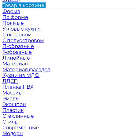
Товар в корзине!
Форма
По форме
Прямые
Угловые кухни
С островом
С полуостровом
П-образные
Г-образные
Линейные
Материал
Материал фасадов
Кухни из МДФ
ЛДСП
Пленка ПВХ
Массив
Эмаль
Экошпон
Пластик
Стеклянные
Стиль
Современные
Модерн