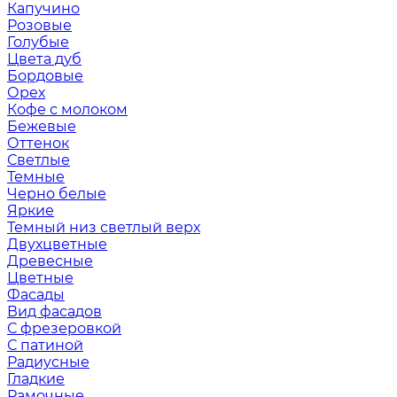
Капучино
Розовые
Голубые
Цвета дуб
Бордовые
Орех
Кофе с молоком
Бежевые
Оттенок
Светлые
Темные
Черно белые
Яркие
Темный низ светлый верх
Двухцветные
Древесные
Цветные
Фасады
Вид фасадов
С фрезеровкой
С патиной
Радиусные
Гладкие
Рамочные