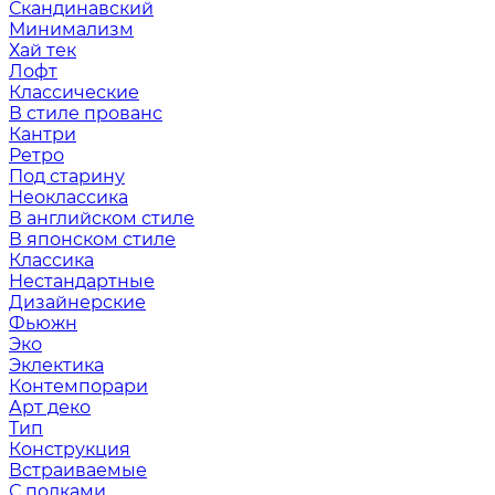
Скандинавский
Минимализм
Хай тек
Лофт
Классические
В стиле прованс
Кантри
Ретро
Под старину
Неоклассика
В английском стиле
В японском стиле
Классика
Нестандартные
Дизайнерские
Фьюжн
Эко
Эклектика
Контемпорари
Арт деко
Тип
Конструкция
Встраиваемые
С полками