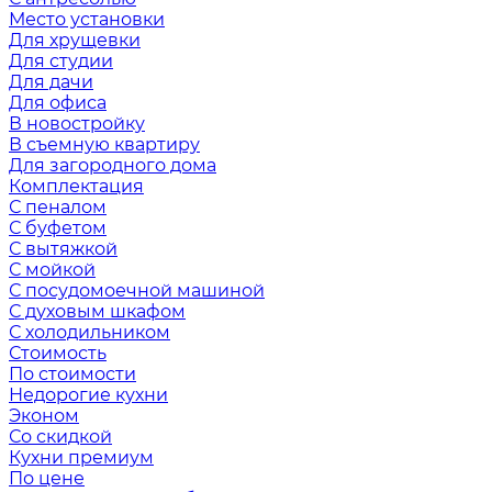
Место установки
Для хрущевки
Для студии
Для дачи
Для офиса
В новостройку
В съемную квартиру
Для загородного дома
Комплектация
С пеналом
С буфетом
С вытяжкой
С мойкой
С посудомоечной машиной
С духовым шкафом
С холодильником
Стоимость
По стоимости
Недорогие кухни
Эконом
Со скидкой
Кухни премиум
По цене