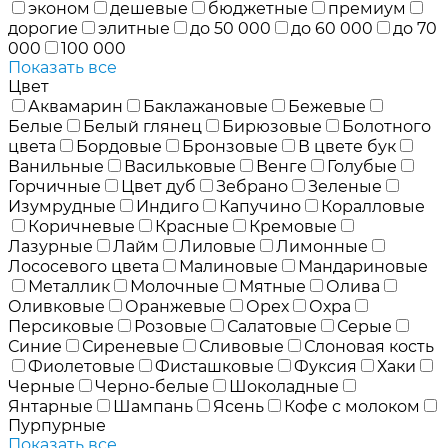
эконом
дешевые
бюджетные
премиум
дорогие
элитные
до 50 000
до 60 000
до 70
000
100 000
Показать все
Цвет
Аквамарин
Баклажановые
Бежевые
Белые
Белый глянец
Бирюзовые
Болотного
цвета
Бордовые
Бронзовые
В цвете бук
Ванильные
Васильковые
Венге
Голубые
Горчичные
Цвет дуб
Зебрано
Зеленые
Изумрудные
Индиго
Капучино
Коралловые
Коричневые
Красные
Кремовые
Лазурные
Лайм
Лиловые
Лимонные
Лососевого цвета
Малиновые
Мандариновые
Металлик
Молочные
Мятные
Олива
Оливковые
Оранжевые
Орех
Охра
Персиковые
Розовые
Салатовые
Серые
Синие
Сиреневые
Сливовые
Слоновая кость
Фиолетовые
Фисташковые
Фуксия
Хаки
Черные
Черно-белые
Шоколадные
Янтарные
Шампань
Ясень
Кофе с молоком
Пурпурные
Показать все