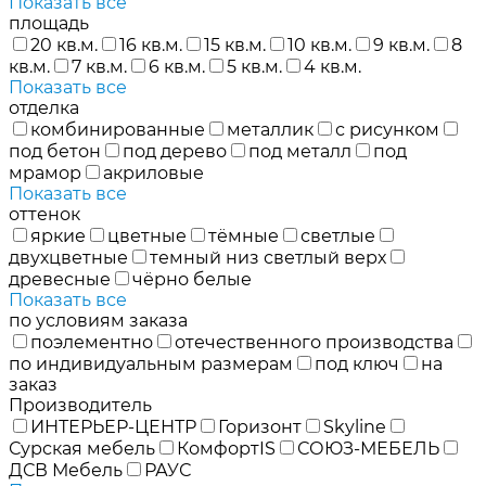
Показать все
площадь
20 кв.м.
16 кв.м.
15 кв.м.
10 кв.м.
9 кв.м.
8
кв.м.
7 кв.м.
6 кв.м.
5 кв.м.
4 кв.м.
Показать все
отделка
комбинированные
металлик
с рисунком
под бетон
под дерево
под металл
под
мрамор
акриловые
Показать все
оттенок
яркие
цветные
тёмные
светлые
двухцветные
темный низ светлый верх
древесные
чёрно белые
Показать все
по условиям заказа
поэлементно
отечественного производства
по индивидуальным размерам
под ключ
на
заказ
Производитель
ИНТЕРЬЕР-ЦЕНТР
Горизонт
Skyline
Сурская мебель
КомфортIS
СОЮЗ-МЕБЕЛЬ
ДСВ Мебель
РАУС