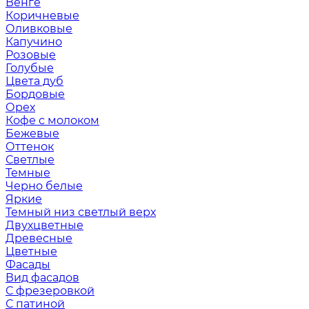
Венге
Коричневые
Оливковые
Капучино
Розовые
Голубые
Цвета дуб
Бордовые
Орех
Кофе с молоком
Бежевые
Оттенок
Светлые
Темные
Черно белые
Яркие
Темный низ светлый верх
Двухцветные
Древесные
Цветные
Фасады
Вид фасадов
С фрезеровкой
С патиной