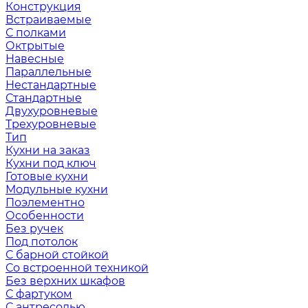
Конструкция
Встраиваемые
С полками
Октрытые
Навесные
Параллельные
Нестандартные
Стандартные
Двухуровневые
Трехуровневые
Тип
Кухни на заказ
Кухни под ключ
Готовые кухни
Модульные кухни
Поэлементно
Особенности
Без ручек
Под потолок
С барной стойкой
Со встроенной техникой
Без верхних шкафов
С фартуком
С антресолью