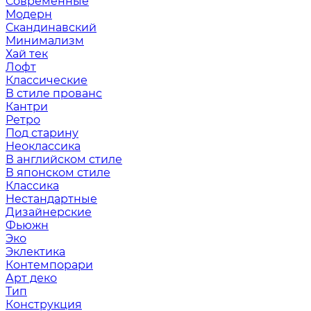
Современные
Модерн
Скандинавский
Минимализм
Хай тек
Лофт
Классические
В стиле прованс
Кантри
Ретро
Под старину
Неоклассика
В английском стиле
В японском стиле
Классика
Нестандартные
Дизайнерские
Фьюжн
Эко
Эклектика
Контемпорари
Арт деко
Тип
Конструкция