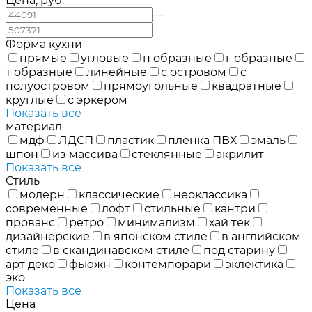
Цена, руб.
—
Форма кухни
прямые
угловые
п образные
г образные
т образные
линейные
с островом
с
полуостровом
прямоугольные
квадратные
круглые
с эркером
Показать все
материал
мдф
ЛДСП
пластик
пленка ПВХ
эмаль
шпон
из массива
стеклянные
акрилит
Показать все
Стиль
модерн
классические
неоклассика
современные
лофт
стильные
кантри
прованс
ретро
минимализм
хай тек
дизайнерские
в японском стиле
в английском
стиле
в скандинавском стиле
под старину
арт деко
фьюжн
контемпорари
эклектика
эко
Показать все
Цена