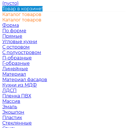
(пусто)
Товар в корзине!
Каталог товаров
Каталог товаров
Форма
По форме
Прямые
Угловые кухни
С островом
С полуостровом
П-образные
Г-образные
Линейные
Материал
Материал фасадов
Кухни из МДФ
ЛДСП
Пленка ПВХ
Массив
Эмаль
Экошпон
Пластик
Стеклянные