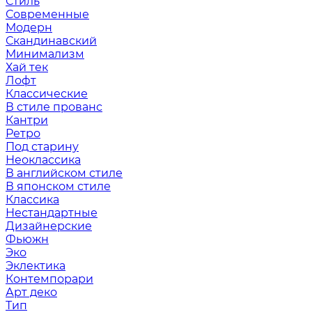
Стиль
Современные
Модерн
Скандинавский
Минимализм
Хай тек
Лофт
Классические
В стиле прованс
Кантри
Ретро
Под старину
Неоклассика
В английском стиле
В японском стиле
Классика
Нестандартные
Дизайнерские
Фьюжн
Эко
Эклектика
Контемпорари
Арт деко
Тип