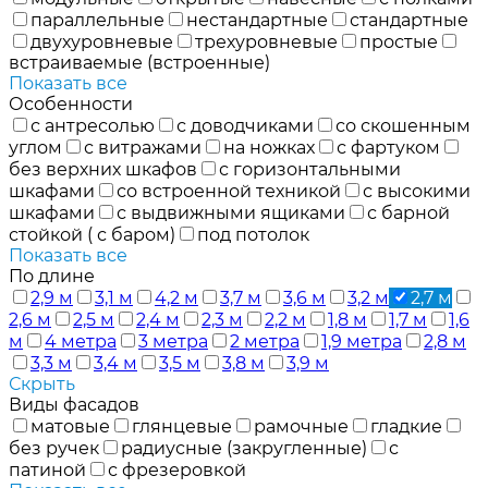
параллельные
нестандартные
стандартные
двухуровневые
трехуровневые
простые
встраиваемые (встроенные)
Показать все
Особенности
с антресолью
с доводчиками
со скошенным
углом
с витражами
на ножках
с фартуком
без верхних шкафов
с горизонтальными
шкафами
со встроенной техникой
с высокими
шкафами
с выдвижными ящиками
с барной
стойкой ( с баром)
под потолок
Показать все
По длине
2,9 м
3,1 м
4,2 м
3,7 м
3,6 м
3,2 м
2,7 м
2,6 м
2,5 м
2,4 м
2,3 м
2,2 м
1,8 м
1,7 м
1,6
м
4 метра
3 метра
2 метра
1,9 метра
2,8 м
3,3 м
3,4 м
3,5 м
3,8 м
3,9 м
Скрыть
Виды фасадов
матовые
глянцевые
рамочные
гладкие
без ручек
радиусные (закругленные)
с
патиной
с фрезеровкой