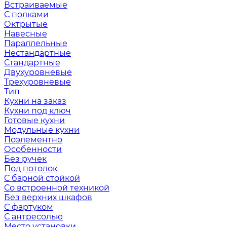
Встраиваемые
С полками
Октрытые
Навесные
Параллельные
Нестандартные
Стандартные
Двухуровневые
Трехуровневые
Тип
Кухни на заказ
Кухни под ключ
Готовые кухни
Модульные кухни
Поэлементно
Особенности
Без ручек
Под потолок
С барной стойкой
Со встроенной техникой
Без верхних шкафов
С фартуком
С антресолью
Место установки