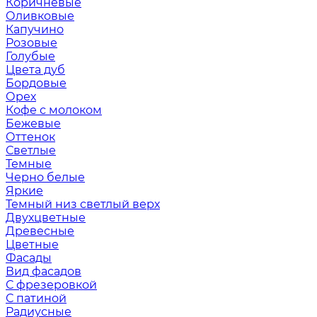
Коричневые
Оливковые
Капучино
Розовые
Голубые
Цвета дуб
Бордовые
Орех
Кофе с молоком
Бежевые
Оттенок
Светлые
Темные
Черно белые
Яркие
Темный низ светлый верх
Двухцветные
Древесные
Цветные
Фасады
Вид фасадов
С фрезеровкой
С патиной
Радиусные