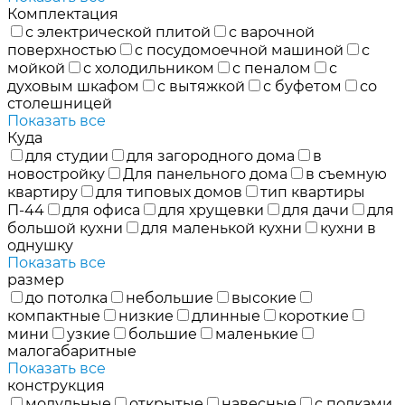
Комплектация
с электрической плитой
с варочной
поверхностью
с посудомоечной машиной
с
мойкой
с холодильником
с пеналом
с
духовым шкафом
с вытяжкой
с буфетом
со
столешницей
Показать все
Куда
для студии
для загородного дома
в
новостройку
Для панельного дома
в съемную
квартиру
для типовых домов
тип квартиры
П-44
для офиса
для хрущевки
для дачи
для
большой кухни
для маленькой кухни
кухни в
однушку
Показать все
размер
до потолка
небольшие
высокие
компактные
низкие
длинные
короткие
мини
узкие
большие
маленькие
малогабаритные
Показать все
конструкция
модульные
открытые
навесные
с полками