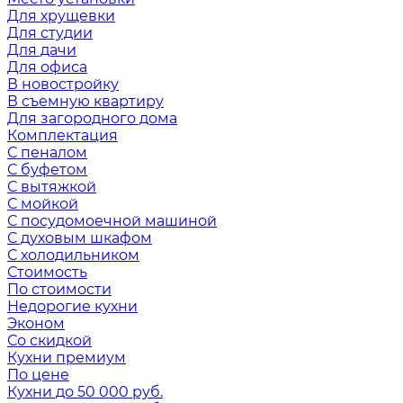
Для хрущевки
Для студии
Для дачи
Для офиса
В новостройку
В съемную квартиру
Для загородного дома
Комплектация
С пеналом
С буфетом
С вытяжкой
С мойкой
С посудомоечной машиной
С духовым шкафом
С холодильником
Стоимость
По стоимости
Недорогие кухни
Эконом
Со скидкой
Кухни премиум
По цене
Кухни до 50 000 руб.