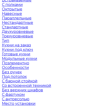
Встраиваемые
С полками
Октрытые
Навесные
Параллельные
Нестандартные
Стандартные
Двухуровневые
Трехуровневые
Тип
Кухни на заказ
Кухни под ключ
Готовые кухни
Модульные кухни
Поэлементно
Особенности
Без ручек
Под потолок
С барной стойкой
Со встроенной техникой
Без верхних шкафов
С фартуком
С антресолью
Место установки