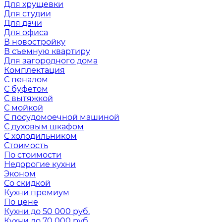
Для хрущевки
Для студии
Для дачи
Для офиса
В новостройку
В съемную квартиру
Для загородного дома
Комплектация
С пеналом
С буфетом
С вытяжкой
С мойкой
С посудомоечной машиной
С духовым шкафом
С холодильником
Стоимость
По стоимости
Недорогие кухни
Эконом
Со скидкой
Кухни премиум
По цене
Кухни до 50 000 руб.
Кухни до 70 000 руб.