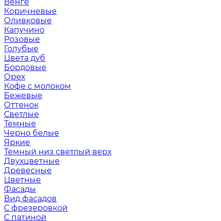
Венге
Коричневые
Оливковые
Капучино
Розовые
Голубые
Цвета дуб
Бордовые
Орех
Кофе с молоком
Бежевые
Оттенок
Светлые
Темные
Черно белые
Яркие
Темный низ светлый верх
Двухцветные
Древесные
Цветные
Фасады
Вид фасадов
С фрезеровкой
С патиной