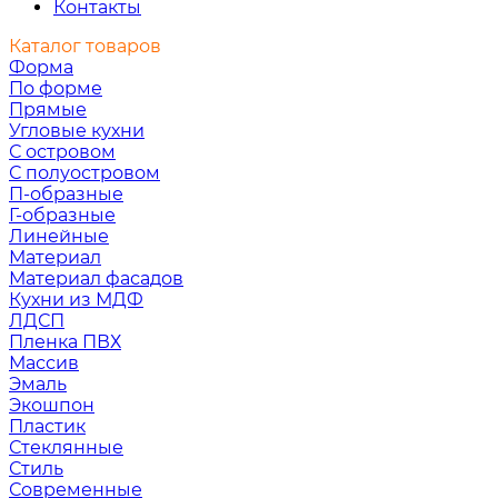
Контакты
Каталог товаров
Форма
По форме
Прямые
Угловые кухни
С островом
С полуостровом
П-образные
Г-образные
Линейные
Материал
Материал фасадов
Кухни из МДФ
ЛДСП
Пленка ПВХ
Массив
Эмаль
Экошпон
Пластик
Стеклянные
Стиль
Современные