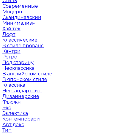
Стиль
Современные
Модерн
Скандинавский
Минимализм
Хай тек
Лофт
Классические
В стиле прованс
Кантри
Ретро
Под старину
Неоклассика
В английском стиле
В японском стиле
Классика
Нестандартные
Дизайнерские
Фьюжн
Эко
Эклектика
Контемпорари
Арт деко
Тип