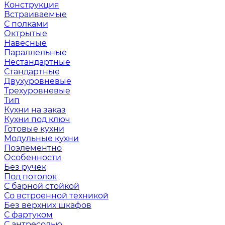
Конструкция
Встраиваемые
С полками
Октрытые
Навесные
Параллельные
Нестандартные
Стандартные
Двухуровневые
Трехуровневые
Тип
Кухни на заказ
Кухни под ключ
Готовые кухни
Модульные кухни
Поэлементно
Особенности
Без ручек
Под потолок
С барной стойкой
Со встроенной техникой
Без верхних шкафов
С фартуком
С антресолью