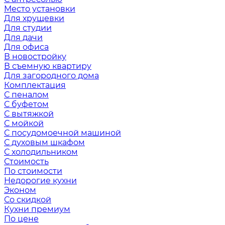
Место установки
Для хрущевки
Для студии
Для дачи
Для офиса
В новостройку
В съемную квартиру
Для загородного дома
Комплектация
С пеналом
С буфетом
С вытяжкой
С мойкой
С посудомоечной машиной
С духовым шкафом
С холодильником
Стоимость
По стоимости
Недорогие кухни
Эконом
Со скидкой
Кухни премиум
По цене