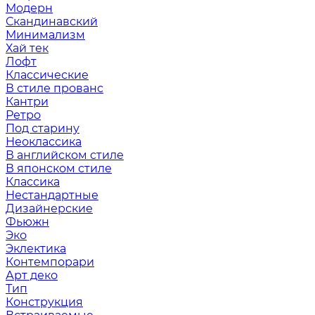
Модерн
Скандинавский
Минимализм
Хай тек
Лофт
Классические
В стиле прованс
Кантри
Ретро
Под старину
Неоклассика
В английском стиле
В японском стиле
Классика
Нестандартные
Дизайнерские
Фьюжн
Эко
Эклектика
Контемпорари
Арт деко
Тип
Конструкция