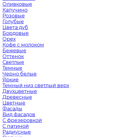
Оливковые
Капучино
Розовые
Голубые
Цвета дуб
Бордовые
Орех
Кофе с молоком
Бежевые
Оттенок
Светлые
Темные
Черно белые
Яркие
Темный низ светлый верх
Двухцветные
Древесные
Цветные
Фасады
Вид фасадов
С фрезеровкой
С патиной
Радиусные