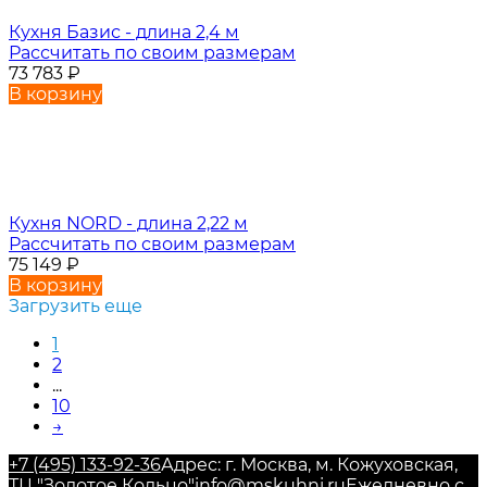
Кухня Базис - длина 2,4 м
Рассчитать по своим размерам
73 783
₽
В корзину
Кухня NORD - длина 2,22 м
Рассчитать по своим размерам
75 149
₽
В корзину
Загрузить еще
1
2
...
10
→
+7 (495) 133-92-36
Адрес: г. Москва, м. Кожуховская,
ТЦ "Золотое Кольцо"
info@mskuhni.ru
Ежедневно с