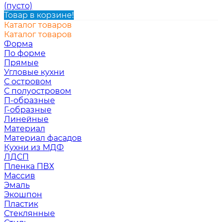
(пусто)
Товар в корзине!
Каталог товаров
Каталог товаров
Форма
По форме
Прямые
Угловые кухни
С островом
С полуостровом
П-образные
Г-образные
Линейные
Материал
Материал фасадов
Кухни из МДФ
ЛДСП
Пленка ПВХ
Массив
Эмаль
Экошпон
Пластик
Стеклянные