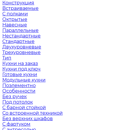
Конструкция
Встраиваемые
С полками
Октрытые
Навесные
Параллельные
Нестандартные
Стандартные
Двухуровневые
Трехуровневые
Тип
Кухни на заказ
Кухни под ключ
Готовые кухни
Модульные кухни
Поэлементно
Особенности
Без ручек
Под потолок
С барной стойкой
Со встроенной техникой
Без верхних шкафов
С фартуком
С антресолью