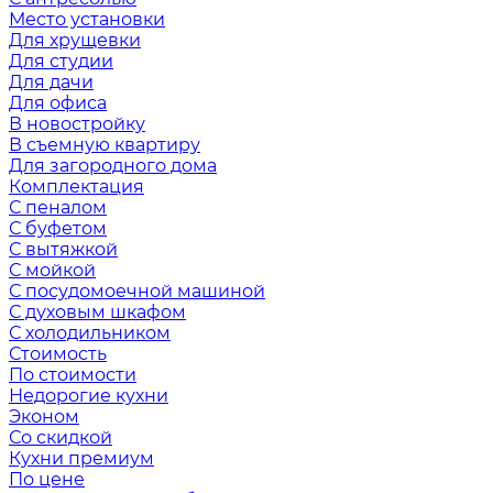
Место установки
Для хрущевки
Для студии
Для дачи
Для офиса
В новостройку
В съемную квартиру
Для загородного дома
Комплектация
С пеналом
С буфетом
С вытяжкой
С мойкой
С посудомоечной машиной
С духовым шкафом
С холодильником
Стоимость
По стоимости
Недорогие кухни
Эконом
Со скидкой
Кухни премиум
По цене