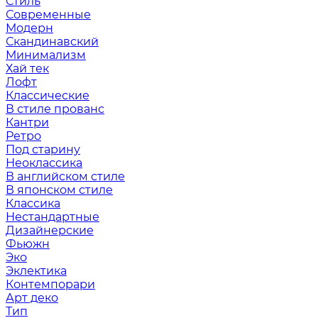
Стиль
Современные
Модерн
Скандинавский
Минимализм
Хай тек
Лофт
Классические
В стиле прованс
Кантри
Ретро
Под старину
Неоклассика
В английском стиле
В японском стиле
Классика
Нестандартные
Дизайнерские
Фьюжн
Эко
Эклектика
Контемпорари
Арт деко
Тип