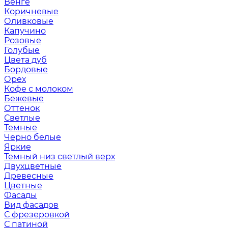
Венге
Коричневые
Оливковые
Капучино
Розовые
Голубые
Цвета дуб
Бордовые
Орех
Кофе с молоком
Бежевые
Оттенок
Светлые
Темные
Черно белые
Яркие
Темный низ светлый верх
Двухцветные
Древесные
Цветные
Фасады
Вид фасадов
С фрезеровкой
С патиной