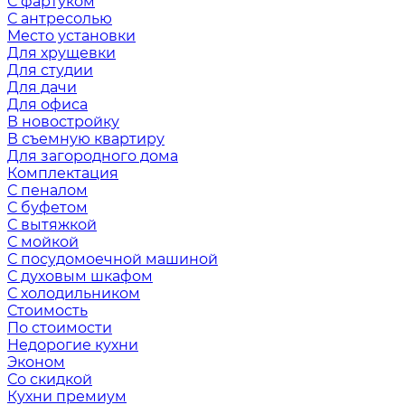
С фартуком
С антресолью
Место установки
Для хрущевки
Для студии
Для дачи
Для офиса
В новостройку
В съемную квартиру
Для загородного дома
Комплектация
С пеналом
С буфетом
С вытяжкой
С мойкой
С посудомоечной машиной
С духовым шкафом
С холодильником
Стоимость
По стоимости
Недорогие кухни
Эконом
Со скидкой
Кухни премиум