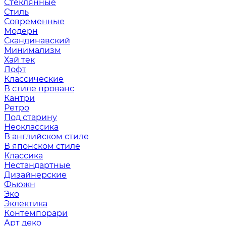
Стеклянные
Стиль
Современные
Модерн
Скандинавский
Минимализм
Хай тек
Лофт
Классические
В стиле прованс
Кантри
Ретро
Под старину
Неоклассика
В английском стиле
В японском стиле
Классика
Нестандартные
Дизайнерские
Фьюжн
Эко
Эклектика
Контемпорари
Арт деко