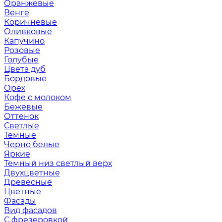
Оранжевые
Венге
Коричневые
Оливковые
Капучино
Розовые
Голубые
Цвета дуб
Бордовые
Орех
Кофе с молоком
Бежевые
Оттенок
Светлые
Темные
Черно белые
Яркие
Темный низ светлый верх
Двухцветные
Древесные
Цветные
Фасады
Вид фасадов
С фрезеровкой