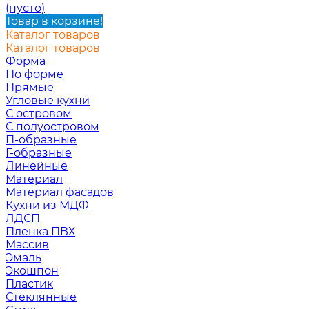
(пусто)
Товар в корзине!
Каталог товаров
Каталог товаров
Форма
По форме
Прямые
Угловые кухни
С островом
С полуостровом
П-образные
Г-образные
Линейные
Материал
Материал фасадов
Кухни из МДФ
ЛДСП
Пленка ПВХ
Массив
Эмаль
Экошпон
Пластик
Стеклянные