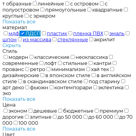
т образные
линейные
с островом
с
полуостровом
прямоугольные
квадратные
круглые
с эркером
Показать все
материал
мдф
ЛДСП
пластик
пленка ПВХ
эмаль
шпон
из массива
стеклянные
акрилит
Скрыть
Стиль
модерн
классические
неоклассика
современные
лофт
стильные
кантри
прованс
ретро
минимализм
хай тек
дизайнерские
в японском стиле
в английском
стиле
в скандинавском стиле
под старину
арт деко
фьюжн
контемпорари
эклектика
эко
Показать все
Цена
эконом
дешевые
бюджетные
премиум
дорогие
элитные
до 50 000
до 60 000
до 70
000
100 000
Показать все
Цвет