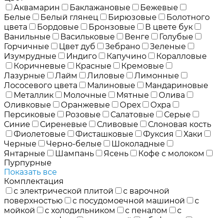
Аквамарин
Баклажановые
Бежевые
Белые
Белый глянец
Бирюзовые
Болотного
цвета
Бордовые
Бронзовые
В цвете бук
Ванильные
Васильковые
Венге
Голубые
Горчичные
Цвет дуб
Зебрано
Зеленые
Изумрудные
Индиго
Капучино
Коралловые
Коричневые
Красные
Кремовые
Лазурные
Лайм
Лиловые
Лимонные
Лососевого цвета
Малиновые
Мандариновые
Металлик
Молочные
Мятные
Олива
Оливковые
Оранжевые
Орех
Охра
Персиковые
Розовые
Салатовые
Серые
Синие
Сиреневые
Сливовые
Слоновая кость
Фиолетовые
Фисташковые
Фуксия
Хаки
Черные
Черно-белые
Шоколадные
Янтарные
Шампань
Ясень
Кофе с молоком
Пурпурные
Показать все
Комплектация
с электрической плитой
с варочной
поверхностью
с посудомоечной машиной
с
мойкой
с холодильником
с пеналом
с