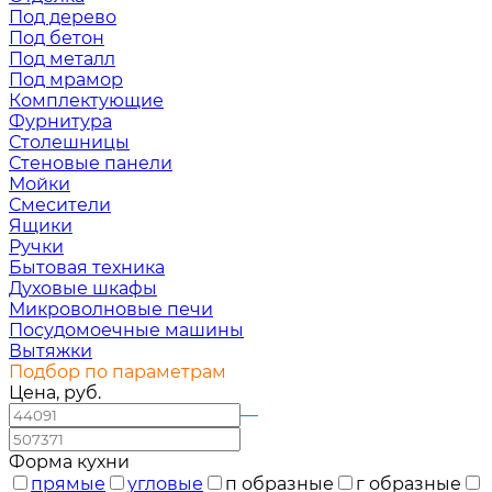
Под дерево
Под бетон
Под металл
Под мрамор
Комплектующие
Фурнитура
Столешницы
Стеновые панели
Мойки
Смесители
Ящики
Ручки
Бытовая техника
Духовые шкафы
Микроволновые печи
Посудомоечные машины
Вытяжки
Подбор по параметрам
Цена, руб.
—
Форма кухни
прямые
угловые
п образные
г образные