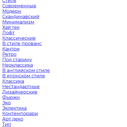
Стиль
Современные
Модерн
Скандинавский
Минимализм
Хай тек
Лофт
Классические
В стиле прованс
Кантри
Ретро
Под старину
Неоклассика
В английском стиле
В японском стиле
Классика
Нестандартные
Дизайнерские
Фьюжн
Эко
Эклектика
Контемпорари
Арт деко
Тип