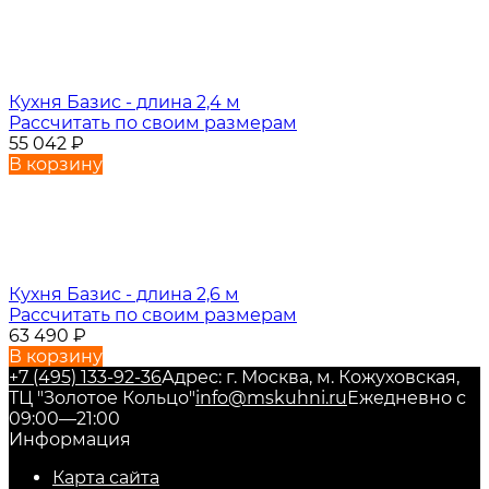
Кухня Базис - длина 2,4 м
Рассчитать по своим размерам
55 042
₽
В корзину
Кухня Базис - длина 2,6 м
Рассчитать по своим размерам
63 490
₽
В корзину
+7 (495) 133-92-36
Адрес: г. Москва, м. Кожуховская,
ТЦ "Золотое Кольцо"
info@mskuhni.ru
Ежедневно с
09:00—21:00
Информация
Карта сайта