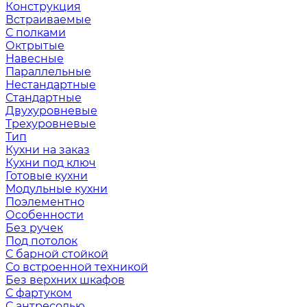
Конструкция
Встраиваемые
С полками
Октрытые
Навесные
Параллельные
Нестандартные
Стандартные
Двухуровневые
Трехуровневые
Тип
Кухни на заказ
Кухни под ключ
Готовые кухни
Модульные кухни
Поэлементно
Особенности
Без ручек
Под потолок
С барной стойкой
Со встроенной техникой
Без верхних шкафов
С фартуком
С антресолью