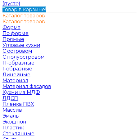
(пусто)
Товар в корзине!
Каталог товаров
Каталог товаров
Форма
По форме
Прямые
Угловые кухни
С островом
С полуостровом
П-образные
Г-образные
Линейные
Материал
Материал фасадов
Кухни из МДФ
ЛДСП
Пленка ПВХ
Массив
Эмаль
Экошпон
Пластик
Стеклянные