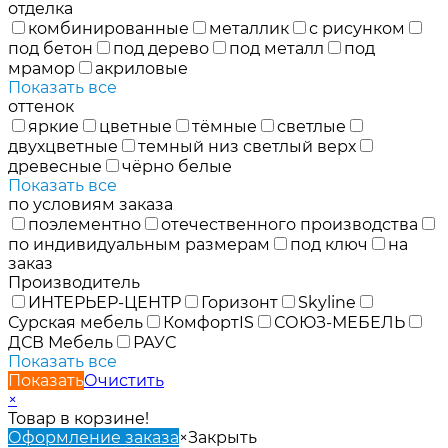
отделка
комбинированные
металлик
с рисунком
под бетон
под дерево
под металл
под
мрамор
акриловые
Показать все
оттенок
яркие
цветные
тёмные
светлые
двухцветные
темный низ светлый верх
древесные
чёрно белые
Показать все
по условиям заказа
поэлементно
отечественного производства
по индивидуальным размерам
под ключ
на
заказ
Производитель
ИНТЕРЬЕР-ЦЕНТР
Горизонт
Skyline
Сурская мебель
КомфортIS
СОЮЗ-МЕБЕЛЬ
ДСВ Мебель
РАУС
Показать все
Показать
Очистить
×
Товар в корзине!
Оформление заказа
×
Закрыть