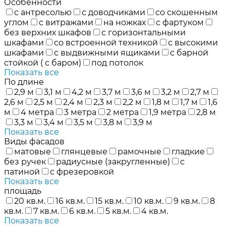
Особенности
с антресолью
с доводчиками
со скошенным
углом
с витражами
на ножках
с фартуком
без верхних шкафов
с горизонтальными
шкафами
со встроенной техникой
с высокими
шкафами
с выдвижными ящиками
с барной
стойкой ( с баром)
под потолок
Показать все
По длине
2,9 м
3,1 м
4,2 м
3,7 м
3,6 м
3,2 м
2,7 м
2,6 м
2,5 м
2,4 м
2,3 м
2,2 м
1,8 м
1,7 м
1,6
м
4 метра
3 метра
2 метра
1,9 метра
2,8 м
3,3 м
3,4 м
3,5 м
3,8 м
3,9 м
Показать все
Виды фасадов
матовые
глянцевые
рамочные
гладкие
без ручек
радиусные (закругленные)
с
патиной
с фрезеровкой
Показать все
площадь
20 кв.м.
16 кв.м.
15 кв.м.
10 кв.м.
9 кв.м.
8
кв.м.
7 кв.м.
6 кв.м.
5 кв.м.
4 кв.м.
Показать все