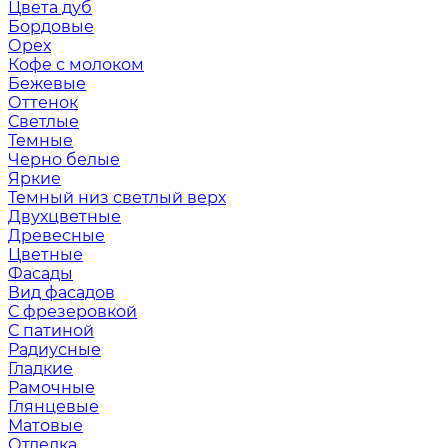
Цвета дуб
Бордовые
Орех
Кофе с молоком
Бежевые
Оттенок
Светлые
Темные
Черно белые
Яркие
Темный низ светлый верх
Двухцветные
Древесные
Цветные
Фасады
Вид фасадов
С фрезеровкой
С патиной
Радиусные
Гладкие
Рамочные
Глянцевые
Матовые
Отделка