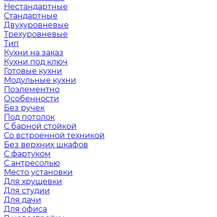
Нестандартные
Стандартные
Двухуровневые
Трехуровневые
Тип
Кухни на заказ
Кухни под ключ
Готовые кухни
Модульные кухни
Поэлементно
Особенности
Без ручек
Под потолок
С барной стойкой
Со встроенной техникой
Без верхних шкафов
С фартуком
С антресолью
Место установки
Для хрущевки
Для студии
Для дачи
Для офиса