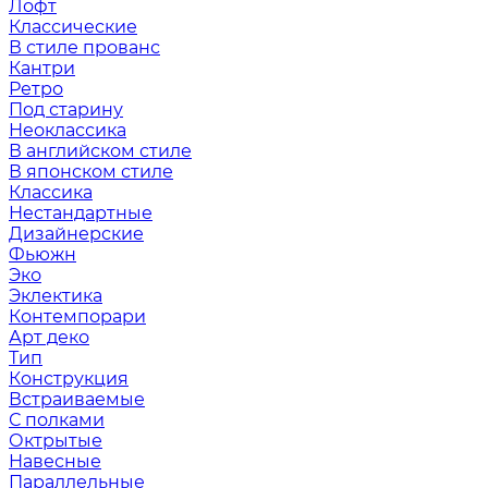
Лофт
Классические
В стиле прованс
Кантри
Ретро
Под старину
Неоклассика
В английском стиле
В японском стиле
Классика
Нестандартные
Дизайнерские
Фьюжн
Эко
Эклектика
Контемпорари
Арт деко
Тип
Конструкция
Встраиваемые
С полками
Октрытые
Навесные
Параллельные