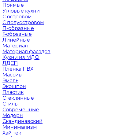
Прямые
Угловые кухни
С островом
С полуостровом
П-образные
Г-образные
Линейные
Материал
Материал фасадов
Кухни из МДФ
ЛДСП
Пленка ПВХ
Массив
Эмаль
Экошпон
Пластик
Стеклянные
Стиль
Современные
Модерн
Скандинавский
Минимализм
Хай тек