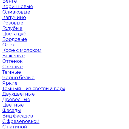
Венге
Коричневые
Оливковые
Капучино
Розовые
Голубые
Цвета дуб
Бордовые
Орех
Кофе с молоком
Бежевые
Оттенок
Светлые
Темные
Черно белые
Яркие
Темный низ светлый верх
Двухцветные
Древесные
Цветные
Фасады
Вид фасадов
С фрезеровкой
С патиной