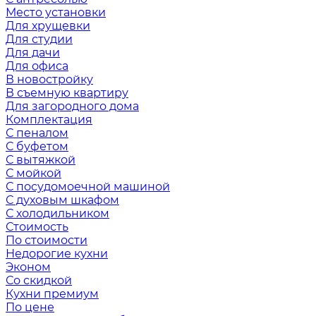
Место установки
Для хрущевки
Для студии
Для дачи
Для офиса
В новостройку
В съемную квартиру
Для загородного дома
Комплектация
С пеналом
С буфетом
С вытяжкой
С мойкой
С посудомоечной машиной
С духовым шкафом
С холодильником
Стоимость
По стоимости
Недорогие кухни
Эконом
Со скидкой
Кухни премиум
По цене