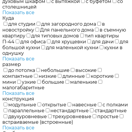
духовым шкафом
с вытяжкой
с буфетом
со
столешницей
Показать все
Куда
для студии
для загородного дома
в
новостройку
Для панельного дома
в съемную
квартиру
для типовых домов
тип квартиры
П-44
для офиса
для хрущевки
для дачи
для
большой кухни
для маленькой кухни
кухни в
однушку
Показать все
размер
до потолка
небольшие
высокие
компактные
низкие
длинные
короткие
мини
узкие
большие
маленькие
малогабаритные
Показать все
конструкция
модульные
открытые
навесные
с полками
параллельные
нестандартные
стандартные
двухуровневые
трехуровневые
простые
встраиваемые (встроенные)
Показать все