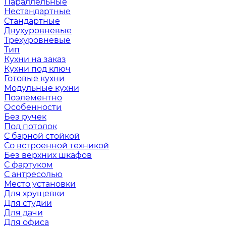
Параллельные
Нестандартные
Стандартные
Двухуровневые
Трехуровневые
Тип
Кухни на заказ
Кухни под ключ
Готовые кухни
Модульные кухни
Поэлементно
Особенности
Без ручек
Под потолок
С барной стойкой
Со встроенной техникой
Без верхних шкафов
С фартуком
С антресолью
Место установки
Для хрущевки
Для студии
Для дачи
Для офиса