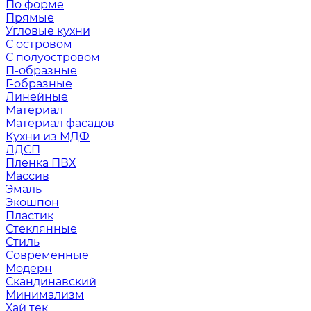
По форме
Прямые
Угловые кухни
С островом
С полуостровом
П-образные
Г-образные
Линейные
Материал
Материал фасадов
Кухни из МДФ
ЛДСП
Пленка ПВХ
Массив
Эмаль
Экошпон
Пластик
Стеклянные
Стиль
Современные
Модерн
Скандинавский
Минимализм
Хай тек