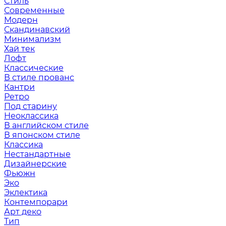
Стиль
Современные
Модерн
Скандинавский
Минимализм
Хай тек
Лофт
Классические
В стиле прованс
Кантри
Ретро
Под старину
Неоклассика
В английском стиле
В японском стиле
Классика
Нестандартные
Дизайнерские
Фьюжн
Эко
Эклектика
Контемпорари
Арт деко
Тип