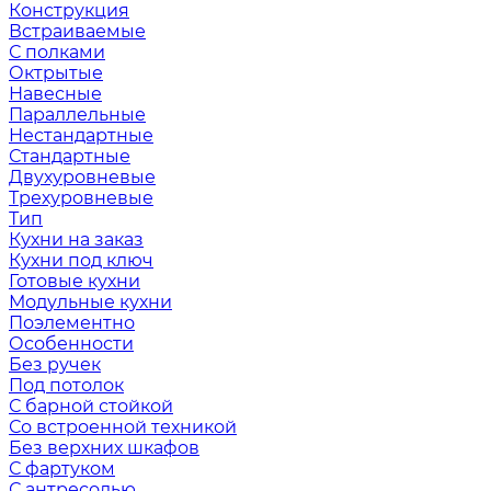
Конструкция
Встраиваемые
С полками
Октрытые
Навесные
Параллельные
Нестандартные
Стандартные
Двухуровневые
Трехуровневые
Тип
Кухни на заказ
Кухни под ключ
Готовые кухни
Модульные кухни
Поэлементно
Особенности
Без ручек
Под потолок
С барной стойкой
Со встроенной техникой
Без верхних шкафов
С фартуком
С антресолью