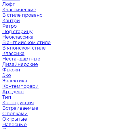
Лофт
Классические
В стиле прованс
Кантри
Ретро
Под старину
Неоклассика
В английском стиле
В японском стиле
Классика
Нестандартные
Дизайнерские
Фьюжн
Эко
Эклектика
Контемпорари
Арт деко
Тип
Конструкция
Встраиваемые
С полками
Октрытые
Навесные