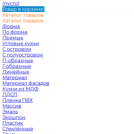
(пусто)
Товар в корзине!
Каталог товаров
Каталог товаров
Форма
По форме
Прямые
Угловые кухни
С островом
С полуостровом
П-образные
Г-образные
Линейные
Материал
Материал фасадов
Кухни из МДФ
ЛДСП
Пленка ПВХ
Массив
Эмаль
Экошпон
Пластик
Стеклянные