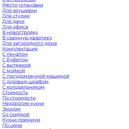
Место установки
Для хрущевки
Для студии
Для дачи
Для офиса
В новостройку
В съемную квартиру
Для загородного дома
Комплектация
С пеналом
С буфетом
С вытяжкой
С мойкой
С посудомоечной машиной
С духовым шкафом
С холодильником
Стоимость
По стоимости
Недорогие кухни
Эконом
Со скидкой
Кухни премиум
По цене