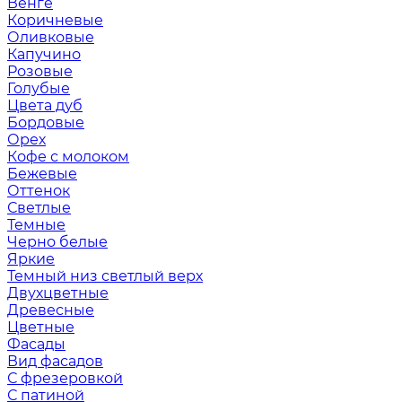
Венге
Коричневые
Оливковые
Капучино
Розовые
Голубые
Цвета дуб
Бордовые
Орех
Кофе с молоком
Бежевые
Оттенок
Светлые
Темные
Черно белые
Яркие
Темный низ светлый верх
Двухцветные
Древесные
Цветные
Фасады
Вид фасадов
С фрезеровкой
С патиной