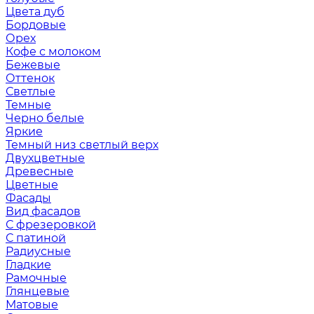
Цвета дуб
Бордовые
Орех
Кофе с молоком
Бежевые
Оттенок
Светлые
Темные
Черно белые
Яркие
Темный низ светлый верх
Двухцветные
Древесные
Цветные
Фасады
Вид фасадов
С фрезеровкой
С патиной
Радиусные
Гладкие
Рамочные
Глянцевые
Матовые