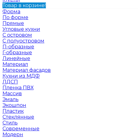
Товар в корзине!
Форма
По форме
Прямые
Угловые кухни
С островом
С полуостровом
П-образные
Г-образные
Линейные
Материал
Материал фасадов
Кухни из МДФ
ЛДСП
Пленка ПВХ
Массив
Эмаль
Экошпон
Пластик
Стеклянные
Стиль
Современные
Модерн