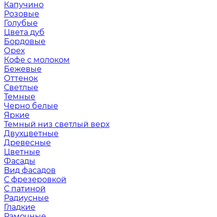
Капучино
Розовые
Голубые
Цвета дуб
Бордовые
Орех
Кофе с молоком
Бежевые
Оттенок
Светлые
Темные
Черно белые
Яркие
Темный низ светлый верх
Двухцветные
Древесные
Цветные
Фасады
Вид фасадов
С фрезеровкой
С патиной
Радиусные
Гладкие
Рамочные