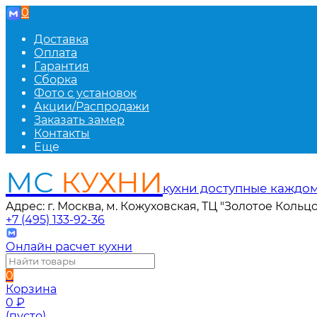
0
Доставка
Оплата
Гарантия
Сборка
Фото с установок
Акции/Распродажи
Заказать замер
Контакты
Еще
МС
КУХНИ
кухни доступные каждо
Адрес: г. Москва, м. Кожуховская, ТЦ "Золотое Кольцо
+7 (495) 133-92-36
Онлайн расчет кухни
0
Корзина
0
₽
(пусто)