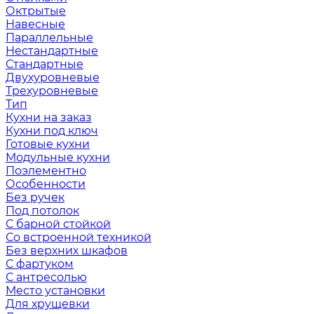
Октрытые
Навесные
Параллельные
Нестандартные
Стандартные
Двухуровневые
Трехуровневые
Тип
Кухни на заказ
Кухни под ключ
Готовые кухни
Модульные кухни
Поэлементно
Особенности
Без ручек
Под потолок
С барной стойкой
Со встроенной техникой
Без верхних шкафов
С фартуком
С антресолью
Место установки
Для хрущевки