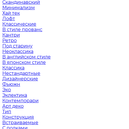
Скандинавский
Минимализм
Хай тек
Лофт
Классические
В стиле прованс
Кантри
Ретро
Под старину
Неоклассика
В английском стиле
В японском стиле
Классика
Нестандартные
Дизайнерские
Фьюжн
Эко
Эклектика
Контемпорари
Арт деко
Тип
Конструкция
Встраиваемые
С полками