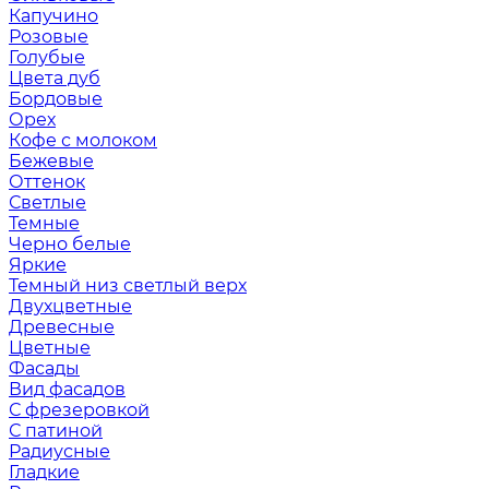
Капучино
Розовые
Голубые
Цвета дуб
Бордовые
Орех
Кофе с молоком
Бежевые
Оттенок
Светлые
Темные
Черно белые
Яркие
Темный низ светлый верх
Двухцветные
Древесные
Цветные
Фасады
Вид фасадов
С фрезеровкой
С патиной
Радиусные
Гладкие