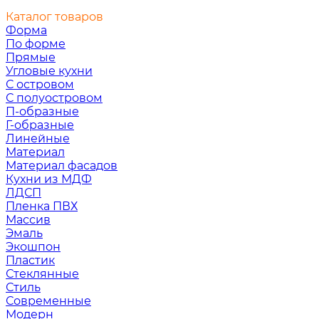
Каталог товаров
Форма
По форме
Прямые
Угловые кухни
С островом
С полуостровом
П-образные
Г-образные
Линейные
Материал
Материал фасадов
Кухни из МДФ
ЛДСП
Пленка ПВХ
Массив
Эмаль
Экошпон
Пластик
Стеклянные
Стиль
Современные
Модерн