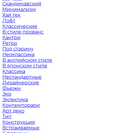
Скандинавский
Минимализм
Хай тек
Лофт
Классические
В стиле прованс
Кантри
Ретро
Под старину
Неоклассика
В английском стиле
В японском стиле
Классика
Нестандартные
Дизайнерские
Фьюжн
Эко
Эклектика
Контемпорари
Арт деко
Тип
Конструкция
Встраиваемые