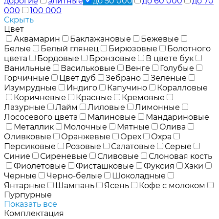
дорогие
элитные
до 50 000
до 60 000
до 70
000
100 000
Скрыть
Цвет
Аквамарин
Баклажановые
Бежевые
Белые
Белый глянец
Бирюзовые
Болотного
цвета
Бордовые
Бронзовые
В цвете бук
Ванильные
Васильковые
Венге
Голубые
Горчичные
Цвет дуб
Зебрано
Зеленые
Изумрудные
Индиго
Капучино
Коралловые
Коричневые
Красные
Кремовые
Лазурные
Лайм
Лиловые
Лимонные
Лососевого цвета
Малиновые
Мандариновые
Металлик
Молочные
Мятные
Олива
Оливковые
Оранжевые
Орех
Охра
Персиковые
Розовые
Салатовые
Серые
Синие
Сиреневые
Сливовые
Слоновая кость
Фиолетовые
Фисташковые
Фуксия
Хаки
Черные
Черно-белые
Шоколадные
Янтарные
Шампань
Ясень
Кофе с молоком
Пурпурные
Показать все
Комплектация