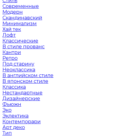
Стиль
Современные
Модерн
Скандинавский
Минимализм
Хай тек
Лофт
Классические
В стиле прованс
Кантри
Ретро
Под старину
Неоклассика
В английском стиле
В японском стиле
Классика
Нестандартные
Дизайнерские
Фьюжн
Эко
Эклектика
Контемпорари
Арт деко
Тип