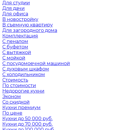
Для студии
Для дачи
Для офиса
В новостройку
В съемную квартиру
Для загородного дома
Комплектация
С пеналом
С буфетом
С вытяжкой
С мойкой
С посудомоечной машиной
С духовым шкафом
С холодильником
Стоимость
По стоимости
Недорогие кухни
Эконом
Со скидкой
Кухни премиум
По цене
Кухни до 50 000 руб.
Кухни до 70 000 руб.
Кухни до 100 000 руб.