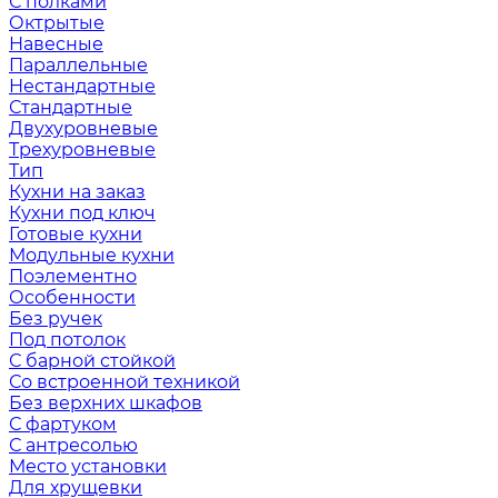
С полками
Октрытые
Навесные
Параллельные
Нестандартные
Стандартные
Двухуровневые
Трехуровневые
Тип
Кухни на заказ
Кухни под ключ
Готовые кухни
Модульные кухни
Поэлементно
Особенности
Без ручек
Под потолок
С барной стойкой
Со встроенной техникой
Без верхних шкафов
С фартуком
С антресолью
Место установки
Для хрущевки