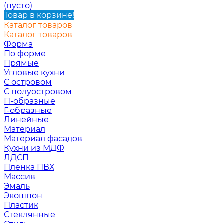
(пусто)
Товар в корзине!
Каталог товаров
Каталог товаров
Форма
По форме
Прямые
Угловые кухни
С островом
С полуостровом
П-образные
Г-образные
Линейные
Материал
Материал фасадов
Кухни из МДФ
ЛДСП
Пленка ПВХ
Массив
Эмаль
Экошпон
Пластик
Стеклянные