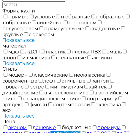
Форма кухни
прямые
угловые
п образные
г образные
т образные
линейные
с островом
с
полуостровом
прямоугольные
квадратные
круглые
с эркером
Показать все
материал
мдф
ЛДСП
пластик
пленка ПВХ
эмаль
шпон
из массива
стеклянные
акрилит
Показать все
Стиль
модерн
классические
неоклассика
современные
лофт
стильные
кантри
прованс
ретро
минимализм
хай тек
дизайнерские
в японском стиле
в английском
стиле
в скандинавском стиле
под старину
арт деко
фьюжн
контемпорари
эклектика
эко
Показать все
Цена
эконом
дешевые
бюджетные
премиум