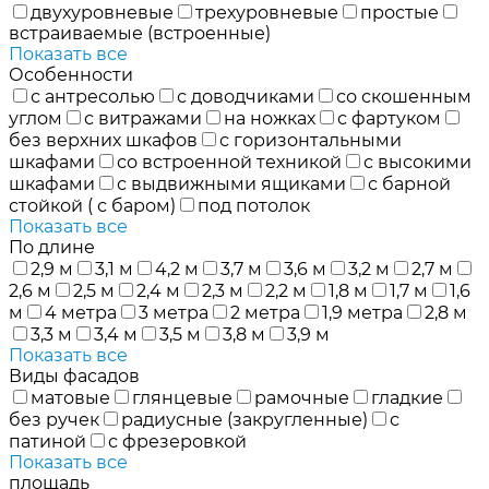
двухуровневые
трехуровневые
простые
встраиваемые (встроенные)
Показать все
Особенности
с антресолью
с доводчиками
со скошенным
углом
с витражами
на ножках
с фартуком
без верхних шкафов
с горизонтальными
шкафами
со встроенной техникой
с высокими
шкафами
с выдвижными ящиками
с барной
стойкой ( с баром)
под потолок
Показать все
По длине
2,9 м
3,1 м
4,2 м
3,7 м
3,6 м
3,2 м
2,7 м
2,6 м
2,5 м
2,4 м
2,3 м
2,2 м
1,8 м
1,7 м
1,6
м
4 метра
3 метра
2 метра
1,9 метра
2,8 м
3,3 м
3,4 м
3,5 м
3,8 м
3,9 м
Показать все
Виды фасадов
матовые
глянцевые
рамочные
гладкие
без ручек
радиусные (закругленные)
с
патиной
с фрезеровкой
Показать все
площадь