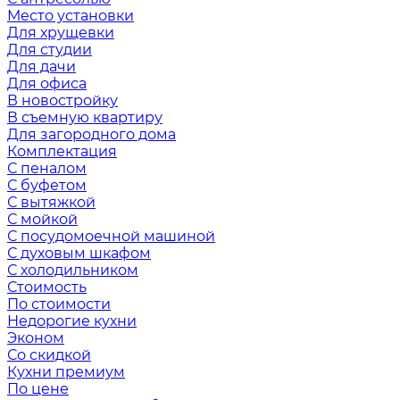
Место установки
Для хрущевки
Для студии
Для дачи
Для офиса
В новостройку
В съемную квартиру
Для загородного дома
Комплектация
С пеналом
С буфетом
С вытяжкой
С мойкой
С посудомоечной машиной
С духовым шкафом
С холодильником
Стоимость
По стоимости
Недорогие кухни
Эконом
Со скидкой
Кухни премиум
По цене