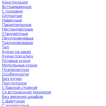
Конструкция
Встраиваемые
С полками
Октрытые
Навесные
Параллельные
Нестандартные
Стандартные
Двухуровневые
Трехуровневые
Тип
Кухни на заказ
Кухни под ключ
Готовые кухни
Модульные кухни
Поэлементно
Особенности
Без ручек
Под потолок
С барной стойкой
Со встроенной техникой
Без верхних шкафов
С фартуком
С антресолью