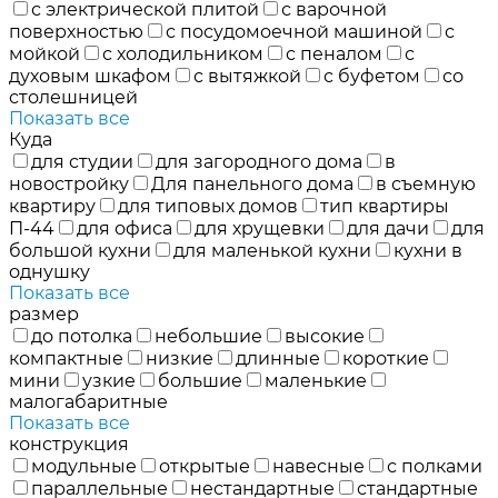
с электрической плитой
с варочной
поверхностью
с посудомоечной машиной
с
мойкой
с холодильником
с пеналом
с
духовым шкафом
с вытяжкой
с буфетом
со
столешницей
Показать все
Куда
для студии
для загородного дома
в
новостройку
Для панельного дома
в съемную
квартиру
для типовых домов
тип квартиры
П-44
для офиса
для хрущевки
для дачи
для
большой кухни
для маленькой кухни
кухни в
однушку
Показать все
размер
до потолка
небольшие
высокие
компактные
низкие
длинные
короткие
мини
узкие
большие
маленькие
малогабаритные
Показать все
конструкция
модульные
открытые
навесные
с полками
параллельные
нестандартные
стандартные