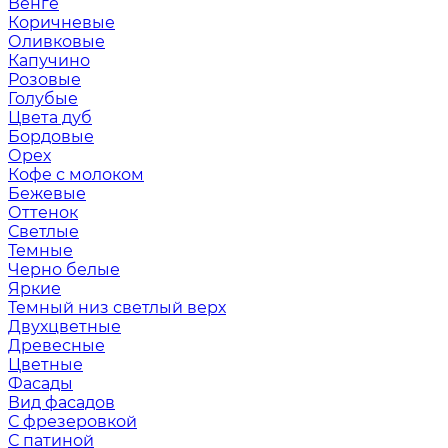
Венге
Коричневые
Оливковые
Капучино
Розовые
Голубые
Цвета дуб
Бордовые
Орех
Кофе с молоком
Бежевые
Оттенок
Светлые
Темные
Черно белые
Яркие
Темный низ светлый верх
Двухцветные
Древесные
Цветные
Фасады
Вид фасадов
С фрезеровкой
С патиной