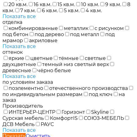
20 кв.м.
16 кв.м.
15 кв.м.
10 кв.м.
9 кв.м.
8
кв.м.
7 кв.м.
6 кв.м.
5 кв.м.
4 кв.м.
Показать все
отделка
комбинированные
металлик
с рисунком
под бетон
под дерево
под металл
под
мрамор
акриловые
Показать все
оттенок
яркие
цветные
тёмные
светлые
двухцветные
темный низ светлый верх
древесные
чёрно белые
Показать все
по условиям заказа
поэлементно
отечественного производства
по индивидуальным размерам
под ключ
на
заказ
Производитель
ИНТЕРЬЕР-ЦЕНТР
Горизонт
Skyline
Сурская мебель
КомфортIS
СОЮЗ-МЕБЕЛЬ
ДСВ Мебель
РАУС
Показать все
Показать
Очистить