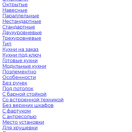
Октрытые
Навесные
Параллельные
Нестандартные
Стандартные
Двухуровневые
Трехуровневые
Тип
Кухни на заказ
Кухни под ключ
Готовые кухни
Модульные кухни
Поэлементно
Особенности
Без ручек
Под потолок
С барной стойкой
Со встроенной техникой
Без верхних шкафов
С фартуком
С антресолью
Место установки
Для хрущевки