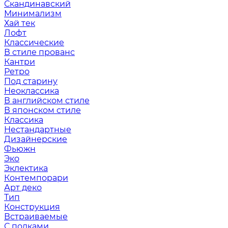
Скандинавский
Минимализм
Хай тек
Лофт
Классические
В стиле прованс
Кантри
Ретро
Под старину
Неоклассика
В английском стиле
В японском стиле
Классика
Нестандартные
Дизайнерские
Фьюжн
Эко
Эклектика
Контемпорари
Арт деко
Тип
Конструкция
Встраиваемые
С полками