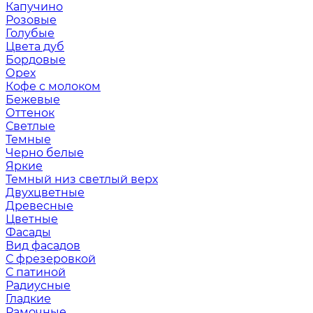
Капучино
Розовые
Голубые
Цвета дуб
Бордовые
Орех
Кофе с молоком
Бежевые
Оттенок
Светлые
Темные
Черно белые
Яркие
Темный низ светлый верх
Двухцветные
Древесные
Цветные
Фасады
Вид фасадов
С фрезеровкой
С патиной
Радиусные
Гладкие
Рамочные