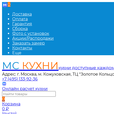
0
Доставка
Оплата
Гарантия
Сборка
Фото с установок
Акции/Распродажи
Заказать замер
Контакты
Еще
МС
КУХНИ
кухни доступные каждо
Адрес: г. Москва, м. Кожуховская, ТЦ "Золотое Кольцо
+7 (495) 133-92-36
Онлайн расчет кухни
0
Корзина
0
₽
(пусто)