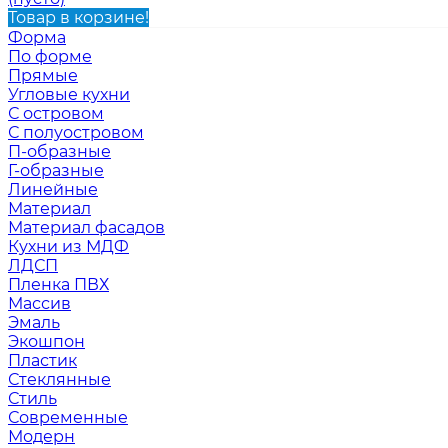
Товар в корзине!
Форма
По форме
Прямые
Угловые кухни
С островом
С полуостровом
П-образные
Г-образные
Линейные
Материал
Материал фасадов
Кухни из МДФ
ЛДСП
Пленка ПВХ
Массив
Эмаль
Экошпон
Пластик
Стеклянные
Стиль
Современные
Модерн