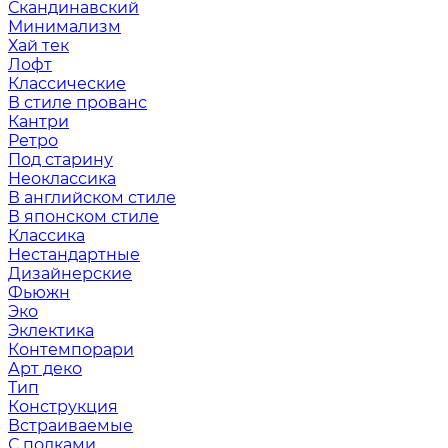
Скандинавский
Минимализм
Хай тек
Лофт
Классические
В стиле прованс
Кантри
Ретро
Под старину
Неоклассика
В английском стиле
В японском стиле
Классика
Нестандартные
Дизайнерские
Фьюжн
Эко
Эклектика
Контемпорари
Арт деко
Тип
Конструкция
Встраиваемые
С полками