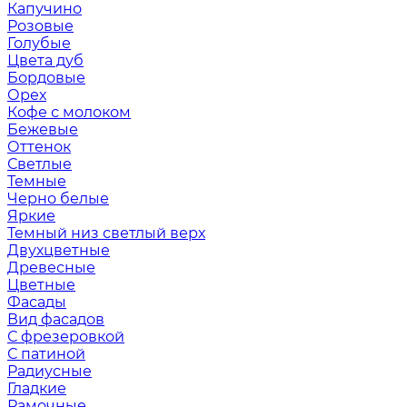
Капучино
Розовые
Голубые
Цвета дуб
Бордовые
Орех
Кофе с молоком
Бежевые
Оттенок
Светлые
Темные
Черно белые
Яркие
Темный низ светлый верх
Двухцветные
Древесные
Цветные
Фасады
Вид фасадов
С фрезеровкой
С патиной
Радиусные
Гладкие
Рамочные