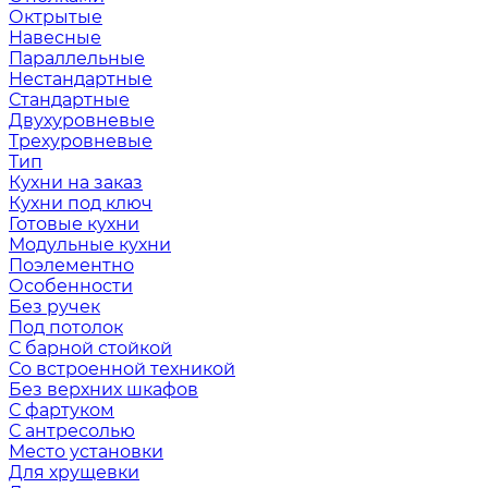
Октрытые
Навесные
Параллельные
Нестандартные
Стандартные
Двухуровневые
Трехуровневые
Тип
Кухни на заказ
Кухни под ключ
Готовые кухни
Модульные кухни
Поэлементно
Особенности
Без ручек
Под потолок
С барной стойкой
Со встроенной техникой
Без верхних шкафов
С фартуком
С антресолью
Место установки
Для хрущевки