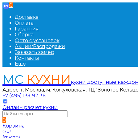
0
Доставка
Оплата
Гарантия
Сборка
Фото с установок
Акции/Распродажи
Заказать замер
Контакты
Еще
МС
КУХНИ
кухни доступные каждо
Адрес: г. Москва, м. Кожуховская, ТЦ "Золотое Кольцо
+7 (495) 133-92-36
Онлайн расчет кухни
0
Корзина
0
₽
(пусто)