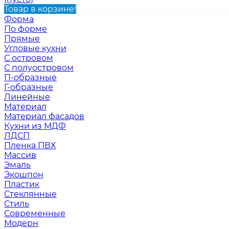
Товар в корзине!
Форма
По форме
Прямые
Угловые кухни
С островом
С полуостровом
П-образные
Г-образные
Линейные
Материал
Материал фасадов
Кухни из МДФ
ЛДСП
Пленка ПВХ
Массив
Эмаль
Экошпон
Пластик
Стеклянные
Стиль
Современные
Модерн