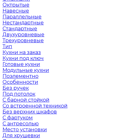
Октрытые
Навесные
Параллельные
Нестандартные
Стандартные
Двухуровневые
Трехуровневые
Тип
Кухни на заказ
Кухни под ключ
Готовые кухни
Модульные кухни
Поэлементно
Особенности
Без ручек
Под потолок
С барной стойкой
Со встроенной техникой
Без верхних шкафов
С фартуком
С антресолью
Место установки
Для хрущевки