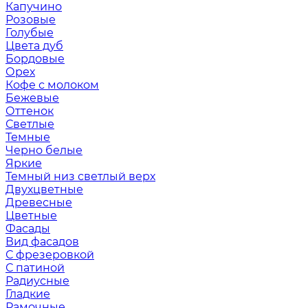
Капучино
Розовые
Голубые
Цвета дуб
Бордовые
Орех
Кофе с молоком
Бежевые
Оттенок
Светлые
Темные
Черно белые
Яркие
Темный низ светлый верх
Двухцветные
Древесные
Цветные
Фасады
Вид фасадов
С фрезеровкой
С патиной
Радиусные
Гладкие
Рамочные