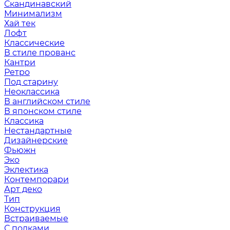
Скандинавский
Минимализм
Хай тек
Лофт
Классические
В стиле прованс
Кантри
Ретро
Под старину
Неоклассика
В английском стиле
В японском стиле
Классика
Нестандартные
Дизайнерские
Фьюжн
Эко
Эклектика
Контемпорари
Арт деко
Тип
Конструкция
Встраиваемые
С полками