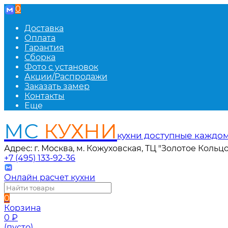
0
Доставка
Оплата
Гарантия
Сборка
Фото с установок
Акции/Распродажи
Заказать замер
Контакты
Еще
МС
КУХНИ
кухни доступные каждо
Адрес: г. Москва, м. Кожуховская, ТЦ "Золотое Кольцо
+7 (495) 133-92-36
Онлайн расчет кухни
0
Корзина
0
₽
(пусто)