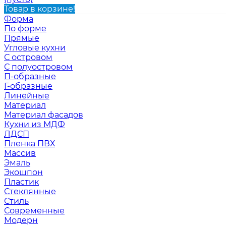
Товар в корзине!
Форма
По форме
Прямые
Угловые кухни
С островом
С полуостровом
П-образные
Г-образные
Линейные
Материал
Материал фасадов
Кухни из МДФ
ЛДСП
Пленка ПВХ
Массив
Эмаль
Экошпон
Пластик
Стеклянные
Стиль
Современные
Модерн