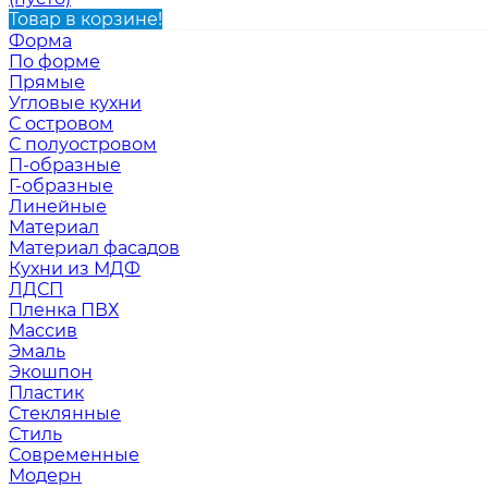
Товар в корзине!
Форма
По форме
Прямые
Угловые кухни
С островом
С полуостровом
П-образные
Г-образные
Линейные
Материал
Материал фасадов
Кухни из МДФ
ЛДСП
Пленка ПВХ
Массив
Эмаль
Экошпон
Пластик
Стеклянные
Стиль
Современные
Модерн