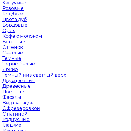
Капучино
Розовые
Голубые
Цвета дуб
Бордовые
Орех
Кофе с молоком
Бежевые
Оттенок
Светлые
Темные
Черно белые
Яркие
Темный низ светлый верх
Двухцветные
Древесные
Цветные
Фасады
Вид фасадов
С фрезеровкой
С патиной
Радиусные
Гладкие
Рамочные