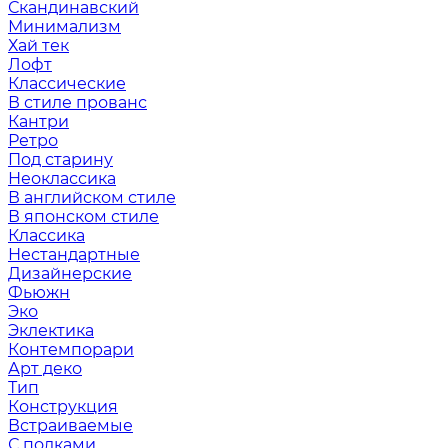
Скандинавский
Минимализм
Хай тек
Лофт
Классические
В стиле прованс
Кантри
Ретро
Под старину
Неоклассика
В английском стиле
В японском стиле
Классика
Нестандартные
Дизайнерские
Фьюжн
Эко
Эклектика
Контемпорари
Арт деко
Тип
Конструкция
Встраиваемые
С полками