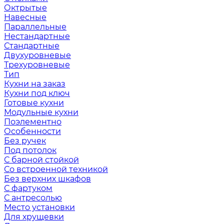
Октрытые
Навесные
Параллельные
Нестандартные
Стандартные
Двухуровневые
Трехуровневые
Тип
Кухни на заказ
Кухни под ключ
Готовые кухни
Модульные кухни
Поэлементно
Особенности
Без ручек
Под потолок
С барной стойкой
Со встроенной техникой
Без верхних шкафов
С фартуком
С антресолью
Место установки
Для хрущевки