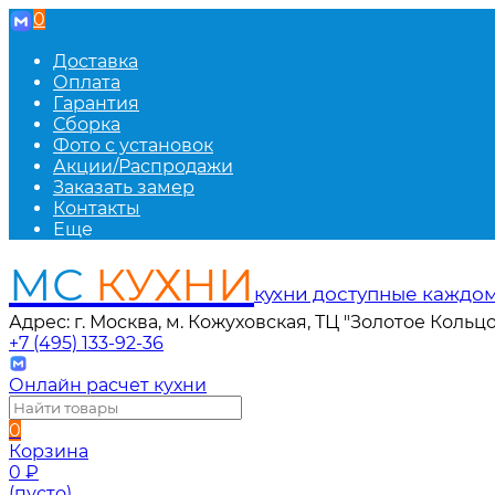
0
Доставка
Оплата
Гарантия
Сборка
Фото с установок
Акции/Распродажи
Заказать замер
Контакты
Еще
МС
КУХНИ
кухни доступные каждо
Адрес: г. Москва, м. Кожуховская, ТЦ "Золотое Кольцо
+7 (495) 133-92-36
Онлайн расчет кухни
0
Корзина
0
₽
(пусто)