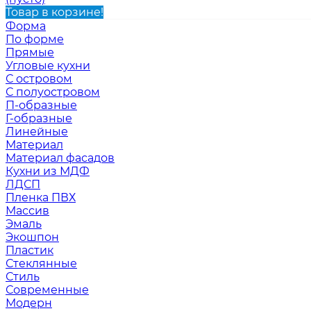
Товар в корзине!
Форма
По форме
Прямые
Угловые кухни
С островом
С полуостровом
П-образные
Г-образные
Линейные
Материал
Материал фасадов
Кухни из МДФ
ЛДСП
Пленка ПВХ
Массив
Эмаль
Экошпон
Пластик
Стеклянные
Стиль
Современные
Модерн