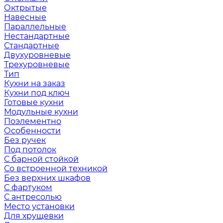
Октрытые
Навесные
Параллельные
Нестандартные
Стандартные
Двухуровневые
Трехуровневые
Тип
Кухни на заказ
Кухни под ключ
Готовые кухни
Модульные кухни
Поэлементно
Особенности
Без ручек
Под потолок
С барной стойкой
Со встроенной техникой
Без верхних шкафов
С фартуком
С антресолью
Место установки
Для хрущевки