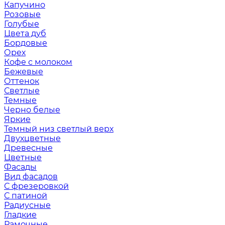
Капучино
Розовые
Голубые
Цвета дуб
Бордовые
Орех
Кофе с молоком
Бежевые
Оттенок
Светлые
Темные
Черно белые
Яркие
Темный низ светлый верх
Двухцветные
Древесные
Цветные
Фасады
Вид фасадов
С фрезеровкой
С патиной
Радиусные
Гладкие
Рамочные