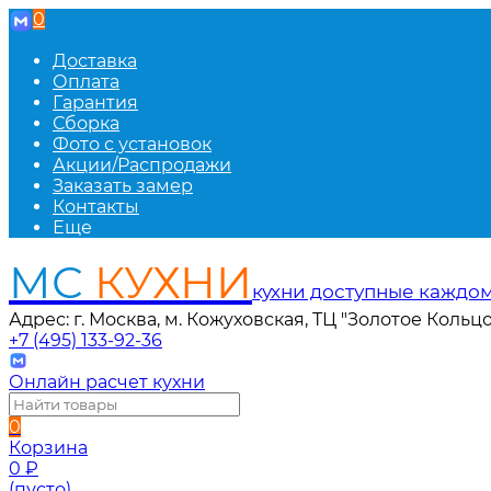
0
Доставка
Оплата
Гарантия
Сборка
Фото с установок
Акции/Распродажи
Заказать замер
Контакты
Еще
МС
КУХНИ
кухни доступные каждо
Адрес: г. Москва, м. Кожуховская, ТЦ "Золотое Кольцо
+7 (495) 133-92-36
Онлайн расчет кухни
0
Корзина
0
₽
(пусто)