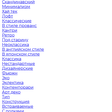
Скандинавский
Минимализм
Хай тек
Лофт
Классические
В стиле прованс
Кантри
Ретро
Под старину
Неоклассика
В английском стиле
В японском стиле
Классика
Нестандартные
Дизайнерские
Фьюжн
Эко
Эклектика
Контемпорари
Арт деко
Тип
Конструкция
Встраиваемые
С полками