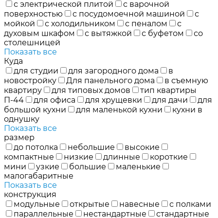
с электрической плитой
с варочной
поверхностью
с посудомоечной машиной
с
мойкой
с холодильником
с пеналом
с
духовым шкафом
с вытяжкой
с буфетом
со
столешницей
Показать все
Куда
для студии
для загородного дома
в
новостройку
Для панельного дома
в съемную
квартиру
для типовых домов
тип квартиры
П-44
для офиса
для хрущевки
для дачи
для
большой кухни
для маленькой кухни
кухни в
однушку
Показать все
размер
до потолка
небольшие
высокие
компактные
низкие
длинные
короткие
мини
узкие
большие
маленькие
малогабаритные
Показать все
конструкция
модульные
открытые
навесные
с полками
параллельные
нестандартные
стандартные