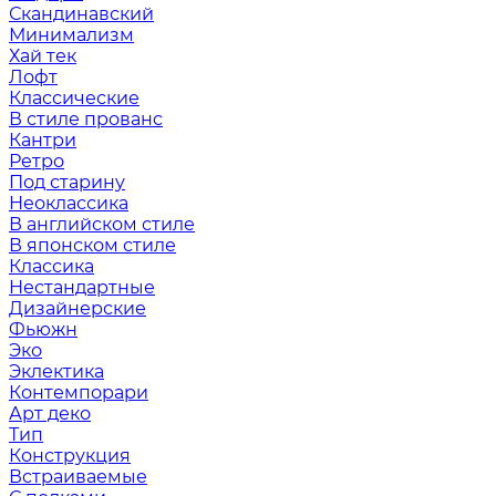
Скандинавский
Минимализм
Хай тек
Лофт
Классические
В стиле прованс
Кантри
Ретро
Под старину
Неоклассика
В английском стиле
В японском стиле
Классика
Нестандартные
Дизайнерские
Фьюжн
Эко
Эклектика
Контемпорари
Арт деко
Тип
Конструкция
Встраиваемые