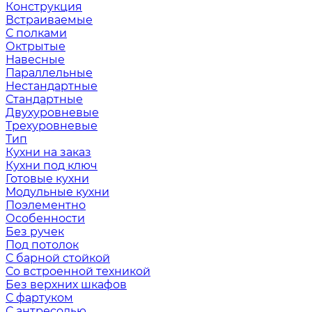
Конструкция
Встраиваемые
С полками
Октрытые
Навесные
Параллельные
Нестандартные
Стандартные
Двухуровневые
Трехуровневые
Тип
Кухни на заказ
Кухни под ключ
Готовые кухни
Модульные кухни
Поэлементно
Особенности
Без ручек
Под потолок
С барной стойкой
Со встроенной техникой
Без верхних шкафов
С фартуком
С антресолью