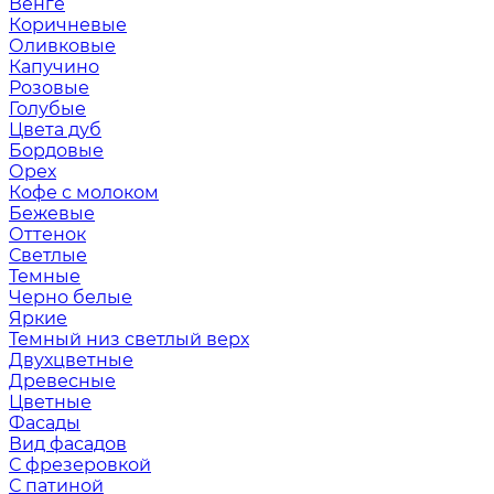
Венге
Коричневые
Оливковые
Капучино
Розовые
Голубые
Цвета дуб
Бордовые
Орех
Кофе с молоком
Бежевые
Оттенок
Светлые
Темные
Черно белые
Яркие
Темный низ светлый верх
Двухцветные
Древесные
Цветные
Фасады
Вид фасадов
С фрезеровкой
С патиной