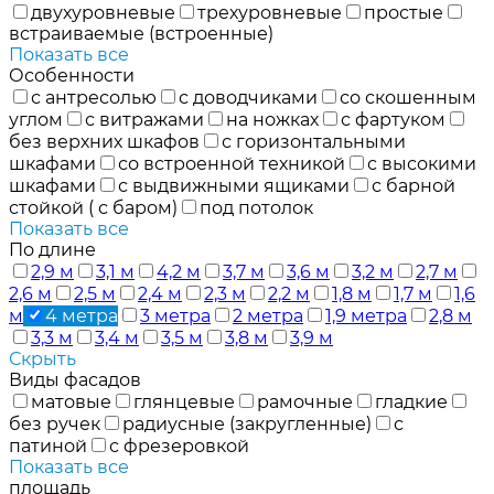
двухуровневые
трехуровневые
простые
встраиваемые (встроенные)
Показать все
Особенности
с антресолью
с доводчиками
со скошенным
углом
с витражами
на ножках
с фартуком
без верхних шкафов
с горизонтальными
шкафами
со встроенной техникой
с высокими
шкафами
с выдвижными ящиками
с барной
стойкой ( с баром)
под потолок
Показать все
По длине
2,9 м
3,1 м
4,2 м
3,7 м
3,6 м
3,2 м
2,7 м
2,6 м
2,5 м
2,4 м
2,3 м
2,2 м
1,8 м
1,7 м
1,6
м
4 метра
3 метра
2 метра
1,9 метра
2,8 м
3,3 м
3,4 м
3,5 м
3,8 м
3,9 м
Скрыть
Виды фасадов
матовые
глянцевые
рамочные
гладкие
без ручек
радиусные (закругленные)
с
патиной
с фрезеровкой
Показать все
площадь