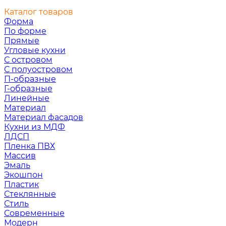
Каталог товаров
Форма
По форме
Прямые
Угловые кухни
С островом
С полуостровом
П-образные
Г-образные
Линейные
Материал
Материал фасадов
Кухни из МДФ
ЛДСП
Пленка ПВХ
Массив
Эмаль
Экошпон
Пластик
Стеклянные
Стиль
Современные
Модерн