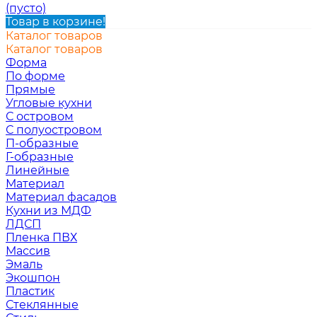
(пусто)
Товар в корзине!
Каталог товаров
Каталог товаров
Форма
По форме
Прямые
Угловые кухни
С островом
С полуостровом
П-образные
Г-образные
Линейные
Материал
Материал фасадов
Кухни из МДФ
ЛДСП
Пленка ПВХ
Массив
Эмаль
Экошпон
Пластик
Стеклянные