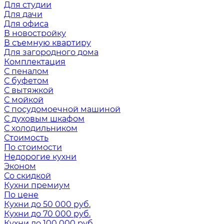
Для студии
Для дачи
Для офиса
В новостройку
В съемную квартиру
Для загородного дома
Комплектация
С пеналом
С буфетом
С вытяжкой
С мойкой
С посудомоечной машиной
С духовым шкафом
С холодильником
Стоимость
По стоимости
Недорогие кухни
Эконом
Со скидкой
Кухни премиум
По цене
Кухни до 50 000 руб.
Кухни до 70 000 руб.
Кухни до 100 000 руб.