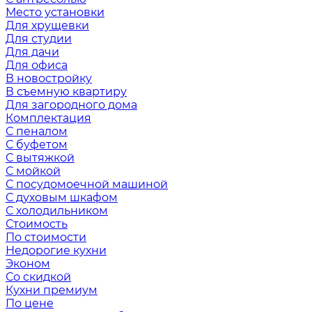
Место установки
Для хрущевки
Для студии
Для дачи
Для офиса
В новостройку
В съемную квартиру
Для загородного дома
Комплектация
С пеналом
С буфетом
С вытяжкой
С мойкой
С посудомоечной машиной
С духовым шкафом
С холодильником
Стоимость
По стоимости
Недорогие кухни
Эконом
Со скидкой
Кухни премиум
По цене