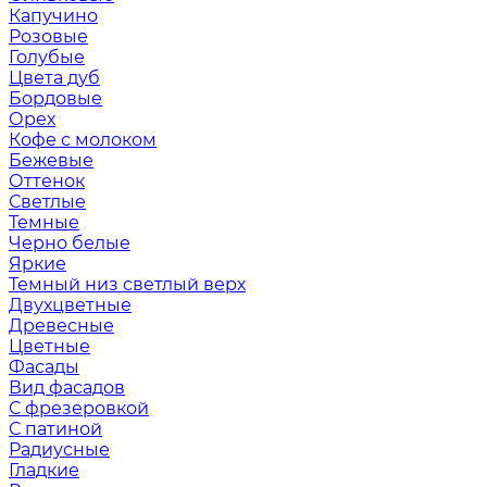
Капучино
Розовые
Голубые
Цвета дуб
Бордовые
Орех
Кофе с молоком
Бежевые
Оттенок
Светлые
Темные
Черно белые
Яркие
Темный низ светлый верх
Двухцветные
Древесные
Цветные
Фасады
Вид фасадов
С фрезеровкой
С патиной
Радиусные
Гладкие