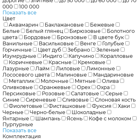
дорогие
элитные
до 50 000
до 60 000
до 70
000
100 000
Показать все
Цвет
Аквамарин
Баклажановые
Бежевые
Белые
Белый глянец
Бирюзовые
Болотного
цвета
Бордовые
Бронзовые
В цвете бук
Ванильные
Васильковые
Венге
Голубые
Горчичные
Цвет дуб
Зебрано
Зеленые
Изумрудные
Индиго
Капучино
Коралловые
Коричневые
Красные
Кремовые
Лазурные
Лайм
Лиловые
Лимонные
Лососевого цвета
Малиновые
Мандариновые
Металлик
Молочные
Мятные
Олива
Оливковые
Оранжевые
Орех
Охра
Персиковые
Розовые
Салатовые
Серые
Синие
Сиреневые
Сливовые
Слоновая кость
Фиолетовые
Фисташковые
Фуксия
Хаки
Черные
Черно-белые
Шоколадные
Янтарные
Шампань
Ясень
Кофе с молоком
Пурпурные
Показать все
Комплектация