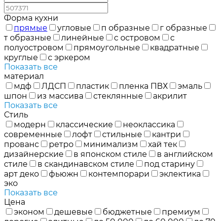
Форма кухни
прямые
угловые
п образные
г образные
т образные
линейные
с островом
с
полуостровом
прямоугольные
квадратные
круглые
с эркером
Показать все
материал
мдф
ЛДСП
пластик
пленка ПВХ
эмаль
шпон
из массива
стеклянные
акрилит
Показать все
Стиль
модерн
классические
неоклассика
современные
лофт
стильные
кантри
прованс
ретро
минимализм
хай тек
дизайнерские
в японском стиле
в английском
стиле
в скандинавском стиле
под старину
арт деко
фьюжн
контемпорари
эклектика
эко
Показать все
Цена
эконом
дешевые
бюджетные
премиум