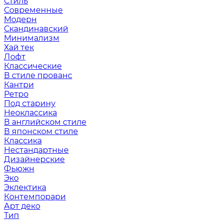
Стиль
Современные
Модерн
Скандинавский
Минимализм
Хай тек
Лофт
Классические
В стиле прованс
Кантри
Ретро
Под старину
Неоклассика
В английском стиле
В японском стиле
Классика
Нестандартные
Дизайнерские
Фьюжн
Эко
Эклектика
Контемпорари
Арт деко
Тип