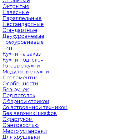
С полками
Октрытые
Навесные
Параллельные
Нестандартные
Стандартные
Двухуровневые
Трехуровневые
Тип
Кухни на заказ
Кухни под ключ
Готовые кухни
Модульные кухни
Поэлементно
Особенности
Без ручек
Под потолок
С барной стойкой
Со встроенной техникой
Без верхних шкафов
С фартуком
С антресолью
Место установки
Для хрущевки