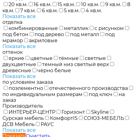
20 кв.м.
16 кв.м.
15 кв.м.
10 кв.м.
9 кв.м.
8
кв.м.
7 кв.м.
6 кв.м.
5 кв.м.
4 кв.м.
Показать все
отделка
комбинированные
металлик
с рисунком
под бетон
под дерево
под металл
под
мрамор
акриловые
Показать все
оттенок
яркие
цветные
тёмные
светлые
двухцветные
темный низ светлый верх
древесные
чёрно белые
Показать все
по условиям заказа
поэлементно
отечественного производства
по индивидуальным размерам
под ключ
на
заказ
Производитель
ИНТЕРЬЕР-ЦЕНТР
Горизонт
Skyline
Сурская мебель
КомфортIS
СОЮЗ-МЕБЕЛЬ
ДСВ Мебель
РАУС
Показать все
Показать
Очистить