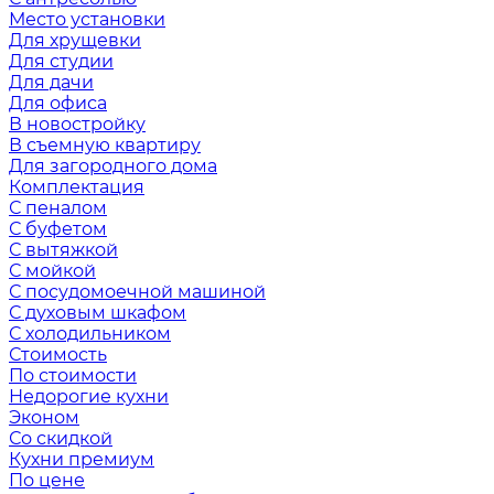
Место установки
Для хрущевки
Для студии
Для дачи
Для офиса
В новостройку
В съемную квартиру
Для загородного дома
Комплектация
С пеналом
С буфетом
С вытяжкой
С мойкой
С посудомоечной машиной
С духовым шкафом
С холодильником
Стоимость
По стоимости
Недорогие кухни
Эконом
Со скидкой
Кухни премиум
По цене