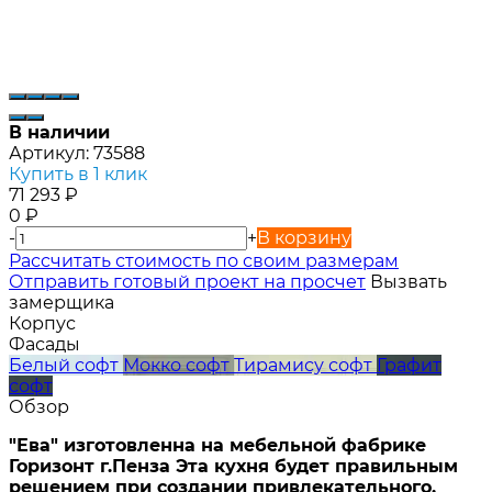
В наличии
Артикул:
73588
Купить в 1 клик
71 293
₽
0
₽
-
+
В корзину
Расcчитать стоимость по своим размерам
Отправить готовый проект на просчет
Вызвать
замерщика
Корпус
Фасады
Белый софт
Мокко софт
Тирамису софт
Графит
софт
Обзор
"Ева" изготовленна на мебельной фабрике
Горизонт г.Пенза Эта кухня будет правильным
решением при создании привлекательного,