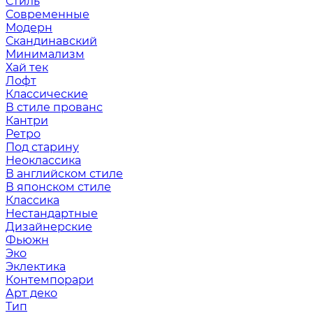
Стиль
Современные
Модерн
Скандинавский
Минимализм
Хай тек
Лофт
Классические
В стиле прованс
Кантри
Ретро
Под старину
Неоклассика
В английском стиле
В японском стиле
Классика
Нестандартные
Дизайнерские
Фьюжн
Эко
Эклектика
Контемпорари
Арт деко
Тип