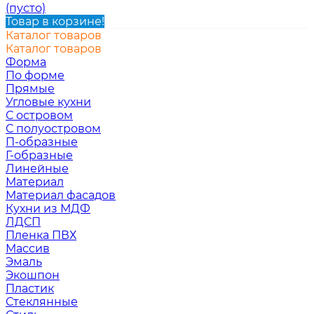
(пусто)
Товар в корзине!
Каталог товаров
Каталог товаров
Форма
По форме
Прямые
Угловые кухни
С островом
С полуостровом
П-образные
Г-образные
Линейные
Материал
Материал фасадов
Кухни из МДФ
ЛДСП
Пленка ПВХ
Массив
Эмаль
Экошпон
Пластик
Стеклянные