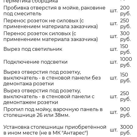
герметика сборщика
Пробивка отверстия в мойке, раковине
200
шт.
под смеситель
руб.
Перенос розеток не силовых (с
250
шт.
применением материала заказчика)
руб.
Перенос розеток силовых (с
300
шт.
применением материала заказчика)
руб.
150
Вырез под светильник
шт.
руб.
1000
Подключение подсветки
шт.
руб.
Вырез отверстия под розетку,
150
выключатель - в стеновой панели без
шт.
руб.
демонтажа розетки
Вырез отверстия под розетку,
250
выключатель - в стеновой панели с
шт.
руб.
демонтажем розетки
Пропил под мойку, варочную панель в
900
шт.
столешнице 26 или 38мм.
руб.
Установка столешницы приобретённой
3000
шт.
в ином месте (не в МК "Антарес")
руб.