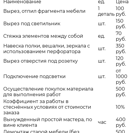
Наименование
ед.
Цена
1
100
Вырез, отпил фрагмента мебели
деталь
руб.
150
Вырез под светильник
шт.
руб.
70
Стяжка элементов между собой
ед.
руб.
Навеска полки, вешалки, зеркала с
350
шт.
использованием перфоратора
руб.
120
Вырез отверстия под розетку
шт.
руб.
от
Подключение подсветки
шт.
1000
руб.
Осуществление покупок материала
500
для выполнения работ
руб.
Коэффициент за работы в
стеснённых условиях от стоимости
10%
заказа
Вынужденный простой мастера, по
400
час
вине клиента
руб.
Демонтаж старой мебели (без
500