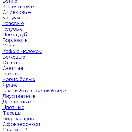
Венге
Коричневые
Оливковые
Капучино
Розовые
Голубые
Цвета дуб
Бордовые
Орех
Кофе с молоком
Бежевые
Оттенок
Светлые
Темные
Черно белые
Яркие
Темный низ светлый верх
Двухцветные
Древесные
Цветные
Фасады
Вид фасадов
С фрезеровкой
С патиной