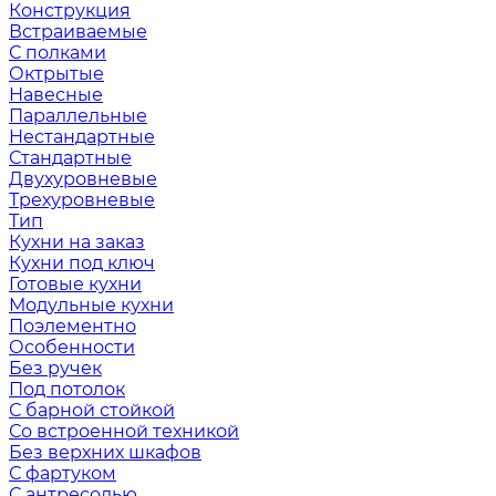
Конструкция
Встраиваемые
С полками
Октрытые
Навесные
Параллельные
Нестандартные
Стандартные
Двухуровневые
Трехуровневые
Тип
Кухни на заказ
Кухни под ключ
Готовые кухни
Модульные кухни
Поэлементно
Особенности
Без ручек
Под потолок
С барной стойкой
Со встроенной техникой
Без верхних шкафов
С фартуком
С антресолью