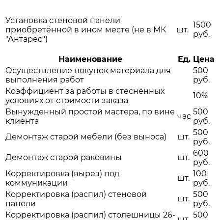
Установка стеновой панели
1500
приобретённой в ином месте (не в МК
шт.
руб.
"Антарес")
Наименование
Ед.
Цена
Осуществление покупок материала для
500
выполнения работ
руб.
Коэффициент за работы в стеснённых
10%
условиях от стоимости заказа
Вынужденный простой мастера, по вине
500
час
клиента
руб.
500
Демонтаж старой мебели (без выноса)
шт.
руб.
600
Демонтаж старой раковины
шт.
руб.
Корректировка (вырез) под
100
шт.
коммуникации
руб.
Корректировка (распил) стеновой
500
шт.
панели
руб.
Корректировка (распил) столешницы 26-
500
шт.