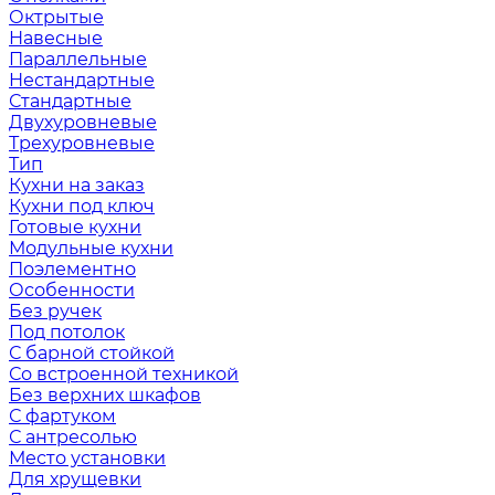
Октрытые
Навесные
Параллельные
Нестандартные
Стандартные
Двухуровневые
Трехуровневые
Тип
Кухни на заказ
Кухни под ключ
Готовые кухни
Модульные кухни
Поэлементно
Особенности
Без ручек
Под потолок
С барной стойкой
Со встроенной техникой
Без верхних шкафов
С фартуком
С антресолью
Место установки
Для хрущевки