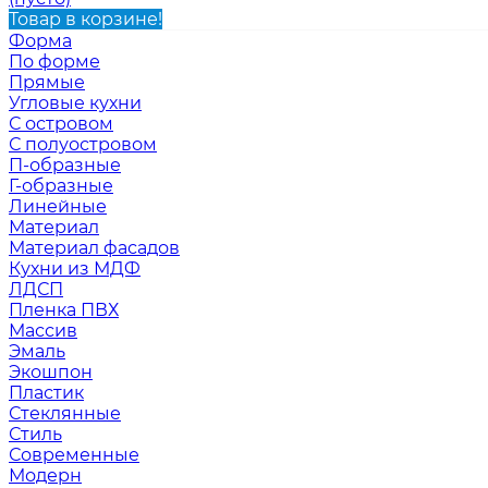
Товар в корзине!
Форма
По форме
Прямые
Угловые кухни
С островом
С полуостровом
П-образные
Г-образные
Линейные
Материал
Материал фасадов
Кухни из МДФ
ЛДСП
Пленка ПВХ
Массив
Эмаль
Экошпон
Пластик
Стеклянные
Стиль
Современные
Модерн