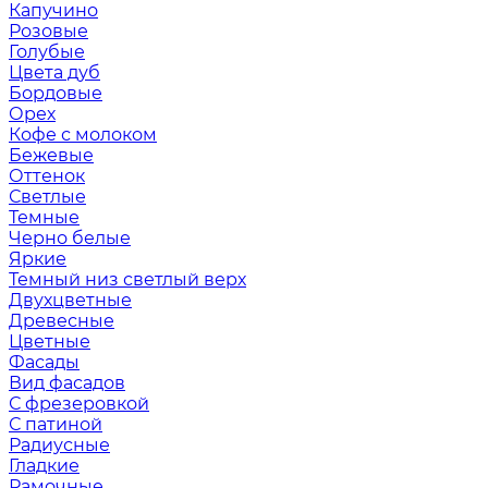
Капучино
Розовые
Голубые
Цвета дуб
Бордовые
Орех
Кофе с молоком
Бежевые
Оттенок
Светлые
Темные
Черно белые
Яркие
Темный низ светлый верх
Двухцветные
Древесные
Цветные
Фасады
Вид фасадов
С фрезеровкой
С патиной
Радиусные
Гладкие
Рамочные