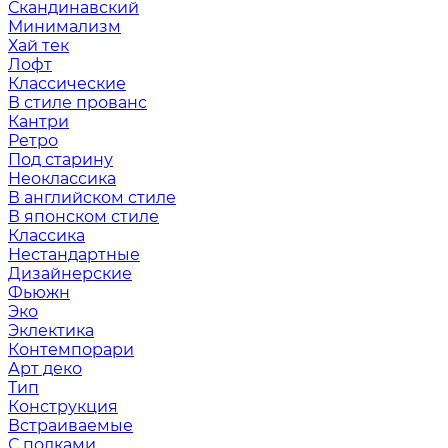
Скандинавский
Минимализм
Хай тек
Лофт
Классические
В стиле прованс
Кантри
Ретро
Под старину
Неоклассика
В английском стиле
В японском стиле
Классика
Нестандартные
Дизайнерские
Фьюжн
Эко
Эклектика
Контемпорари
Арт деко
Тип
Конструкция
Встраиваемые
С полками