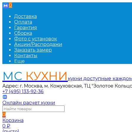
0
Доставка
Оплата
Гарантия
Сборка
Фото с установок
Акции/Распродажи
Заказать замер
Контакты
Еще
МС
КУХНИ
кухни доступные каждо
Адрес: г. Москва, м. Кожуховская, ТЦ "Золотое Кольцо
+7 (495) 133-92-36
Онлайн расчет кухни
0
Корзина
0
₽
(пусто)