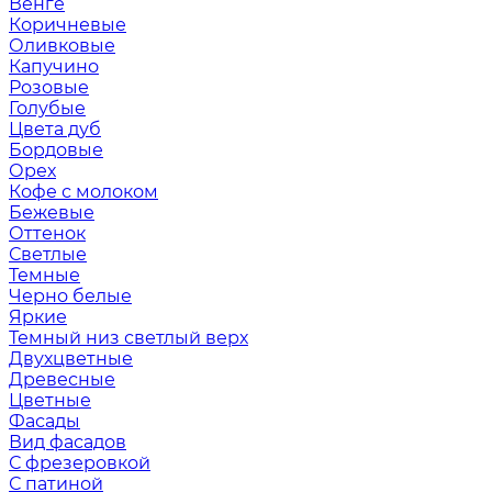
Венге
Коричневые
Оливковые
Капучино
Розовые
Голубые
Цвета дуб
Бордовые
Орех
Кофе с молоком
Бежевые
Оттенок
Светлые
Темные
Черно белые
Яркие
Темный низ светлый верх
Двухцветные
Древесные
Цветные
Фасады
Вид фасадов
С фрезеровкой
С патиной