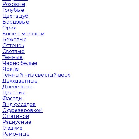
Розовые
Голубые
Цвета дуб
Бордовые
Орех
Кофе с молоком
Бежевые
Оттенок
Светлые
Темные
Черно белые
Яркие
Темный низ светлый верх
Двухцветные
Древесные
Цветные
Фасады
Вид фасадов
С фрезеровкой
С патиной
Радиусные
Гладкие
Рамочные