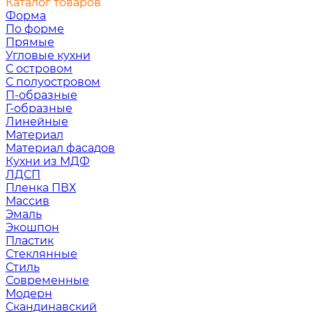
Каталог товаров
Форма
По форме
Прямые
Угловые кухни
С островом
С полуостровом
П-образные
Г-образные
Линейные
Материал
Материал фасадов
Кухни из МДФ
ЛДСП
Пленка ПВХ
Массив
Эмаль
Экошпон
Пластик
Стеклянные
Стиль
Современные
Модерн
Скандинавский