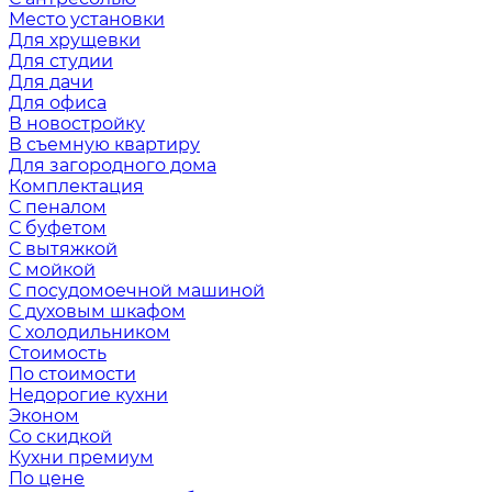
Место установки
Для хрущевки
Для студии
Для дачи
Для офиса
В новостройку
В съемную квартиру
Для загородного дома
Комплектация
С пеналом
С буфетом
С вытяжкой
С мойкой
С посудомоечной машиной
С духовым шкафом
С холодильником
Стоимость
По стоимости
Недорогие кухни
Эконом
Со скидкой
Кухни премиум
По цене