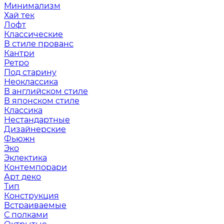
Минимализм
Хай тек
Лофт
Классические
В стиле прованс
Кантри
Ретро
Под старину
Неоклассика
В английском стиле
В японском стиле
Классика
Нестандартные
Дизайнерские
Фьюжн
Эко
Эклектика
Контемпорари
Арт деко
Тип
Конструкция
Встраиваемые
С полками