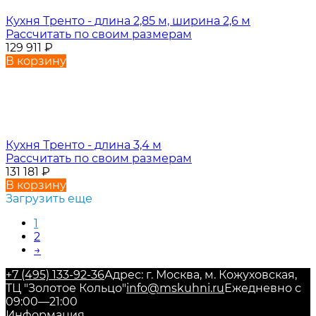
Кухня Тренто - длина 2,85 м, ширина 2,6 м
Рассчитать по своим размерам
129 911
₽
В корзину
Кухня Тренто - длина 3,4 м
Рассчитать по своим размерам
131 181
₽
В корзину
Загрузить еще
1
2
→
+7 (495) 133-92-36
Адрес: г. Москва, м. Кожуховская,
ТЦ "Золотое Кольцо"
info@mskuhni.ru
Ежедневно с
09:00—21:00
Информация