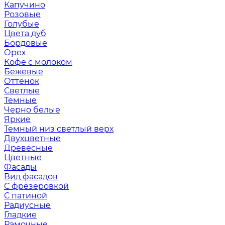
Капучино
Розовые
Голубые
Цвета дуб
Бордовые
Орех
Кофе с молоком
Бежевые
Оттенок
Светлые
Темные
Черно белые
Яркие
Темный низ светлый верх
Двухцветные
Древесные
Цветные
Фасады
Вид фасадов
С фрезеровкой
С патиной
Радиусные
Гладкие
Рамочные