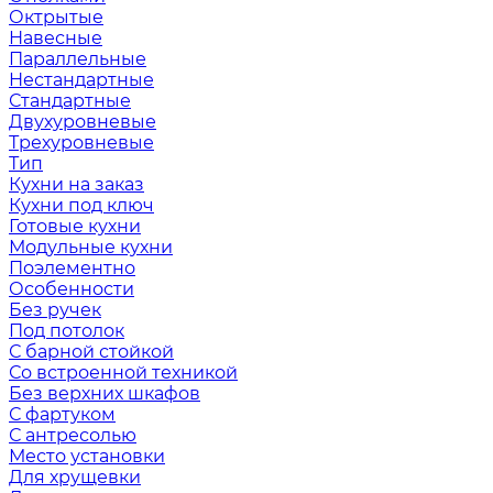
Октрытые
Навесные
Параллельные
Нестандартные
Стандартные
Двухуровневые
Трехуровневые
Тип
Кухни на заказ
Кухни под ключ
Готовые кухни
Модульные кухни
Поэлементно
Особенности
Без ручек
Под потолок
С барной стойкой
Со встроенной техникой
Без верхних шкафов
С фартуком
С антресолью
Место установки
Для хрущевки