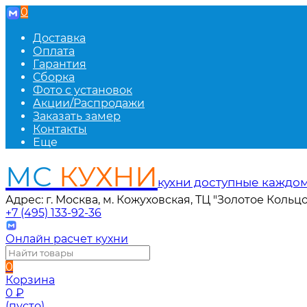
0
Доставка
Оплата
Гарантия
Сборка
Фото с установок
Акции/Распродажи
Заказать замер
Контакты
Еще
МС
КУХНИ
кухни доступные каждо
Адрес: г. Москва, м. Кожуховская, ТЦ "Золотое Кольцо
+7 (495) 133-92-36
Онлайн расчет кухни
0
Корзина
0
₽
(пусто)