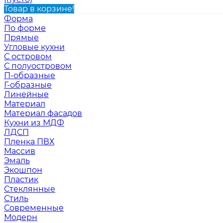
Товар в корзине!
Форма
По форме
Прямые
Угловые кухни
С островом
С полуостровом
П-образные
Г-образные
Линейные
Материал
Материал фасадов
Кухни из МДФ
ЛДСП
Пленка ПВХ
Массив
Эмаль
Экошпон
Пластик
Стеклянные
Стиль
Современные
Модерн