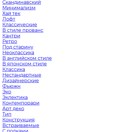
Скандинавский
Минимализм
Хай тек
Лофт
Классические
В стиле прованс
Кантри
Ретро
Под старину
Неоклассика
В английском стиле
В японском стиле
Классика
Нестандартные
Дизайнерские
Фьюжн
Эко
Эклектика
Контемпорари
Арт деко
Тип
Конструкция
Встраиваемые
С полками