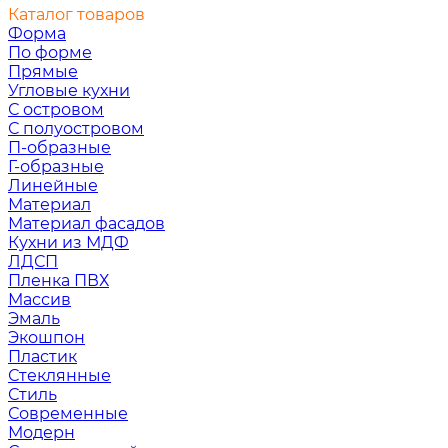
Каталог товаров
Форма
По форме
Прямые
Угловые кухни
С островом
С полуостровом
П-образные
Г-образные
Линейные
Материал
Материал фасадов
Кухни из МДФ
ЛДСП
Пленка ПВХ
Массив
Эмаль
Экошпон
Пластик
Стеклянные
Стиль
Современные
Модерн