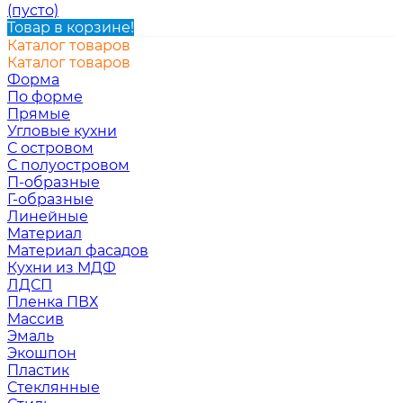
(пусто)
Товар в корзине!
Каталог товаров
Каталог товаров
Форма
По форме
Прямые
Угловые кухни
С островом
С полуостровом
П-образные
Г-образные
Линейные
Материал
Материал фасадов
Кухни из МДФ
ЛДСП
Пленка ПВХ
Массив
Эмаль
Экошпон
Пластик
Стеклянные