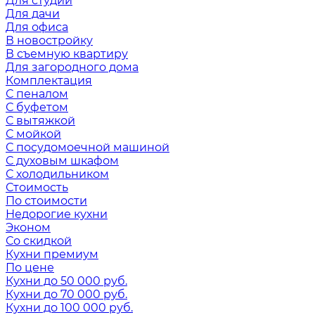
Для студии
Для дачи
Для офиса
В новостройку
В съемную квартиру
Для загородного дома
Комплектация
С пеналом
С буфетом
С вытяжкой
С мойкой
С посудомоечной машиной
С духовым шкафом
С холодильником
Стоимость
По стоимости
Недорогие кухни
Эконом
Со скидкой
Кухни премиум
По цене
Кухни до 50 000 руб.
Кухни до 70 000 руб.
Кухни до 100 000 руб.