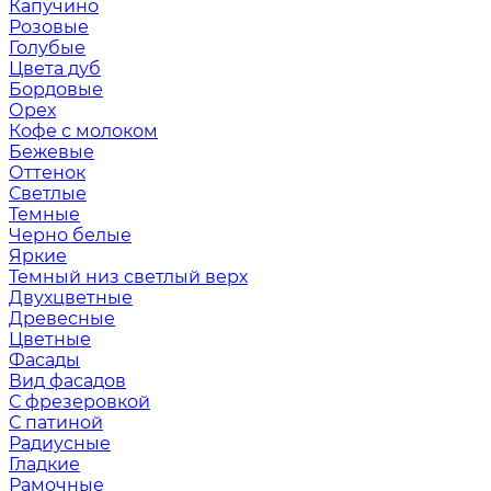
Капучино
Розовые
Голубые
Цвета дуб
Бордовые
Орех
Кофе с молоком
Бежевые
Оттенок
Светлые
Темные
Черно белые
Яркие
Темный низ светлый верх
Двухцветные
Древесные
Цветные
Фасады
Вид фасадов
С фрезеровкой
С патиной
Радиусные
Гладкие
Рамочные