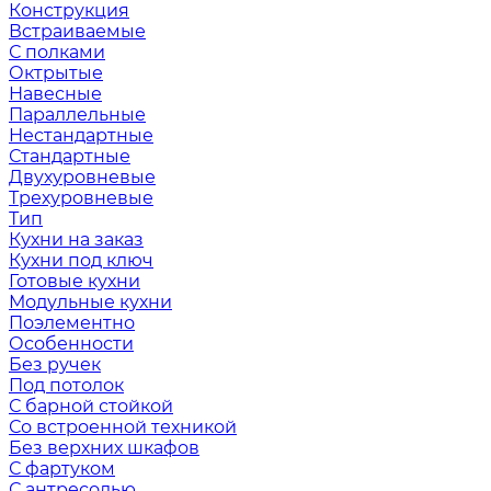
Конструкция
Встраиваемые
С полками
Октрытые
Навесные
Параллельные
Нестандартные
Стандартные
Двухуровневые
Трехуровневые
Тип
Кухни на заказ
Кухни под ключ
Готовые кухни
Модульные кухни
Поэлементно
Особенности
Без ручек
Под потолок
С барной стойкой
Со встроенной техникой
Без верхних шкафов
С фартуком
С антресолью