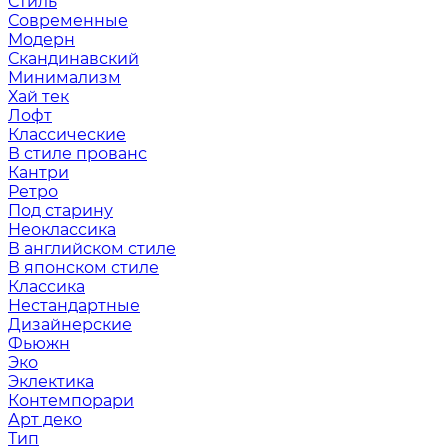
Стиль
Современные
Модерн
Скандинавский
Минимализм
Хай тек
Лофт
Классические
В стиле прованс
Кантри
Ретро
Под старину
Неоклассика
В английском стиле
В японском стиле
Классика
Нестандартные
Дизайнерские
Фьюжн
Эко
Эклектика
Контемпорари
Арт деко
Тип