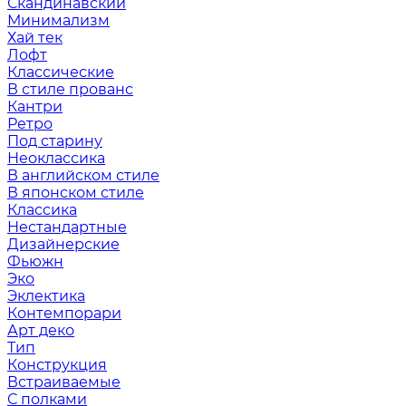
Скандинавский
Минимализм
Хай тек
Лофт
Классические
В стиле прованс
Кантри
Ретро
Под старину
Неоклассика
В английском стиле
В японском стиле
Классика
Нестандартные
Дизайнерские
Фьюжн
Эко
Эклектика
Контемпорари
Арт деко
Тип
Конструкция
Встраиваемые
С полками