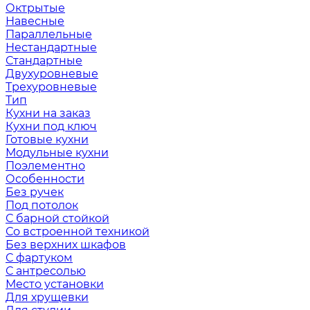
Октрытые
Навесные
Параллельные
Нестандартные
Стандартные
Двухуровневые
Трехуровневые
Тип
Кухни на заказ
Кухни под ключ
Готовые кухни
Модульные кухни
Поэлементно
Особенности
Без ручек
Под потолок
С барной стойкой
Со встроенной техникой
Без верхних шкафов
С фартуком
С антресолью
Место установки
Для хрущевки