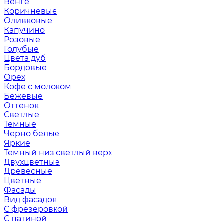
Венге
Коричневые
Оливковые
Капучино
Розовые
Голубые
Цвета дуб
Бордовые
Орех
Кофе с молоком
Бежевые
Оттенок
Светлые
Темные
Черно белые
Яркие
Темный низ светлый верх
Двухцветные
Древесные
Цветные
Фасады
Вид фасадов
С фрезеровкой
С патиной