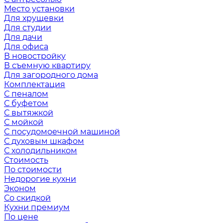
Место установки
Для хрущевки
Для студии
Для дачи
Для офиса
В новостройку
В съемную квартиру
Для загородного дома
Комплектация
С пеналом
С буфетом
С вытяжкой
С мойкой
С посудомоечной машиной
С духовым шкафом
С холодильником
Стоимость
По стоимости
Недорогие кухни
Эконом
Со скидкой
Кухни премиум
По цене