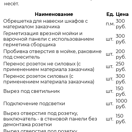
несёт.
Наименование
Ед.
Цена
Обрешетка для навески шкафов с
300
п.м.
материалом заказчика
руб.
Герметизация врезной мойки и
300
варочной панели с использованием
шт.
руб.
герметика сборщика
Пробивка отверстия в мойке, раковине
200
шт.
под смеситель
руб.
Перенос розеток не силовых (с
250
шт.
применением материала заказчика)
руб.
Перенос розеток силовых (с
300
шт.
применением материала заказчика)
руб.
150
Вырез под светильник
шт.
руб.
1000
Подключение подсветки
шт.
руб.
Вырез отверстия под розетку,
150
выключатель - в стеновой панели без
шт.
руб.
демонтажа розетки
Вырез отверстия под розетку,