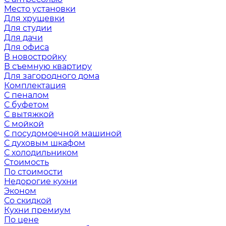
Место установки
Для хрущевки
Для студии
Для дачи
Для офиса
В новостройку
В съемную квартиру
Для загородного дома
Комплектация
С пеналом
С буфетом
С вытяжкой
С мойкой
С посудомоечной машиной
С духовым шкафом
С холодильником
Стоимость
По стоимости
Недорогие кухни
Эконом
Со скидкой
Кухни премиум
По цене