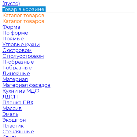
(пусто)
Товар в корзине!
Каталог товаров
Каталог товаров
Форма
По форме
Прямые
Угловые кухни
С островом
С полуостровом
П-образные
Г-образные
Линейные
Материал
Материал фасадов
Кухни из МДФ
ЛДСП
Пленка ПВХ
Массив
Эмаль
Экошпон
Пластик
Стеклянные