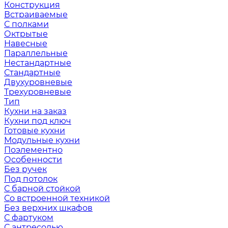
Конструкция
Встраиваемые
С полками
Октрытые
Навесные
Параллельные
Нестандартные
Стандартные
Двухуровневые
Трехуровневые
Тип
Кухни на заказ
Кухни под ключ
Готовые кухни
Модульные кухни
Поэлементно
Особенности
Без ручек
Под потолок
С барной стойкой
Со встроенной техникой
Без верхних шкафов
С фартуком
С антресолью