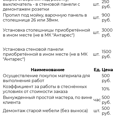
250
выключатель - в стеновой панели с
шт.
руб.
демонтажем розетки
Пропил под мойку, варочную панель в
900
шт.
столешнице 26 или 38мм.
руб.
Установка столешницы приобретённой
3000
шт.
в ином месте (не в МК "Антарес")
руб.
Установка стеновой панели
1500
приобретённой в ином месте (не в МК
шт.
руб.
"Антарес")
Наименование
Ед.
Цена
Осуществление покупок материала для
500
выполнения работ
руб.
Коэффициент за работы в стеснённых
10%
условиях от стоимости заказа
Вынужденный простой мастера, по вине
500
час
клиента
руб.
500
Демонтаж старой мебели (без выноса)
шт.
руб.