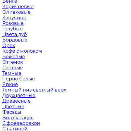
Венге
Коричневые
Оливковые
Капучино
Розовые
Голубые
Цвета дуб
Бордовые
Орех
Кофе с молоком
Бежевые
Оттенок
Светлые
Темные
Черно белые
Яркие
Темный низ светлый верх
Двухцветные
Древесные
Цветные
Фасады
Вид фасадов
С фрезеровкой
С патиной