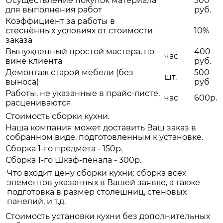
Осуществление покупок материала
500
для выполнения работ
руб.
Коэффициент за работы в
стеснённых условиях от стоимости
10%
заказа
Вынужденный простой мастера, по
400
час
вине клиента
руб.
Демонтаж старой мебели (без
500
шт.
выноса)
руб
Работы, не указанные в прайс-листе,
час
600р.
расцениваются
Стоимость сборки кухни.
Наша компания может доставить Ваш заказ в
собранном виде, подготовленным к установке.
Сборка 1-го предмета - 150р.
Сборка 1-го Шкаф-пенала - 300р.
Что входит цену сборки кухни: сборка всех
элементов указанных в Вашей заявке, а также
подготовка в размер столешниц, стеновых
панелий, и т.д.
Стоимость установки кухни без дополнительных