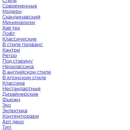
Стиль
Современные
Модерн
Скандинавский
Минимализм
Хай тек
Лофт
Классические
В стиле прованс
Кантри
Ретро
Под старину
Неоклассика
В английском стиле
В японском стиле
Классика
Нестандартные
Дизайнерские
Фьюжн
Эко
Эклектика
Контемпорари
Арт деко
Тип