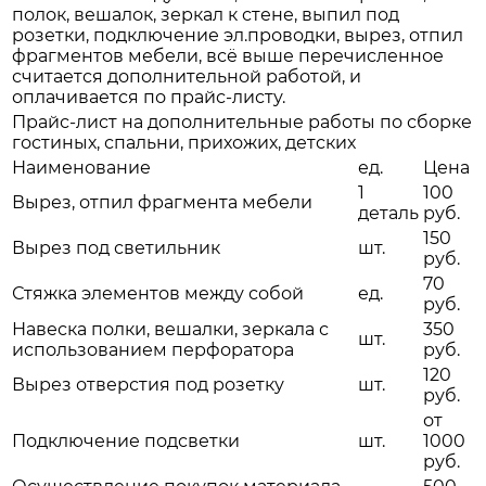
полок, вешалок, зеркал к стене, выпил под
розетки, подключение эл.проводки, вырез, отпил
фрагментов мебели, всё выше перечисленное
считается дополнительной работой, и
оплачивается по прайс-листу.
Прайс-лист на дополнительные работы по сборке
гостиных, спальни, прихожих, детских
Наименование
ед.
Цена
1
100
Вырез, отпил фрагмента мебели
деталь
руб.
150
Вырез под светильник
шт.
руб.
70
Стяжка элементов между собой
ед.
руб.
Навеска полки, вешалки, зеркала с
350
шт.
использованием перфоратора
руб.
120
Вырез отверстия под розетку
шт.
руб.
от
Подключение подсветки
шт.
1000
руб.