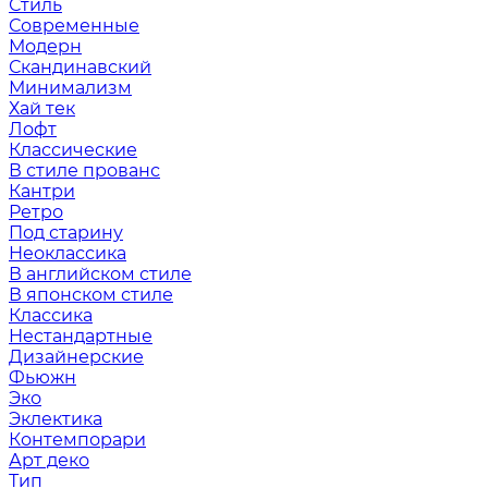
Стиль
Современные
Модерн
Скандинавский
Минимализм
Хай тек
Лофт
Классические
В стиле прованс
Кантри
Ретро
Под старину
Неоклассика
В английском стиле
В японском стиле
Классика
Нестандартные
Дизайнерские
Фьюжн
Эко
Эклектика
Контемпорари
Арт деко
Тип