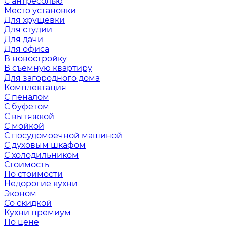
С антресолью
Место установки
Для хрущевки
Для студии
Для дачи
Для офиса
В новостройку
В съемную квартиру
Для загородного дома
Комплектация
С пеналом
С буфетом
С вытяжкой
С мойкой
С посудомоечной машиной
С духовым шкафом
С холодильником
Стоимость
По стоимости
Недорогие кухни
Эконом
Со скидкой
Кухни премиум
По цене