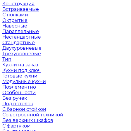
Конструкция
Встраиваемые
С полками
Октрытые
Навесные
Параллельные
Нестандартные
Стандартные
Двухуровневые
Трехуровневые
Тип
Кухни на заказ
Кухни под ключ
Готовые кухни
Модульные кухни
Поэлементно
Особенности
Без ручек
Под потолок
С барной стойкой
Со встроенной техникой
Без верхних шкафов
С фартуком