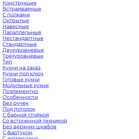
Конструкция
Встраиваемые
С полками
Октрытые
Навесные
Параллельные
Нестандартные
Стандартные
Двухуровневые
Трехуровневые
Тип
Кухни на заказ
Кухни под ключ
Готовые кухни
Модульные кухни
Поэлементно
Особенности
Без ручек
Под потолок
С барной стойкой
Со встроенной техникой
Без верхних шкафов
С фартуком
С антресолью