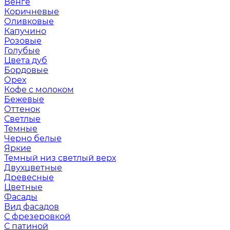
Венге
Коричневые
Оливковые
Капучино
Розовые
Голубые
Цвета дуб
Бордовые
Орех
Кофе с молоком
Бежевые
Оттенок
Светлые
Темные
Черно белые
Яркие
Темный низ светлый верх
Двухцветные
Древесные
Цветные
Фасады
Вид фасадов
С фрезеровкой
С патиной