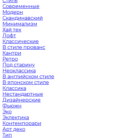
Стиль
Современные
Модерн
Скандинавский
Минимализм
Хай тек
Лофт
Классические
В стиле прованс
Кантри
Ретро
Под старину
Неоклассика
В английском стиле
В японском стиле
Классика
Нестандартные
Дизайнерские
Фьюжн
Эко
Эклектика
Контемпорари
Арт деко
Тип