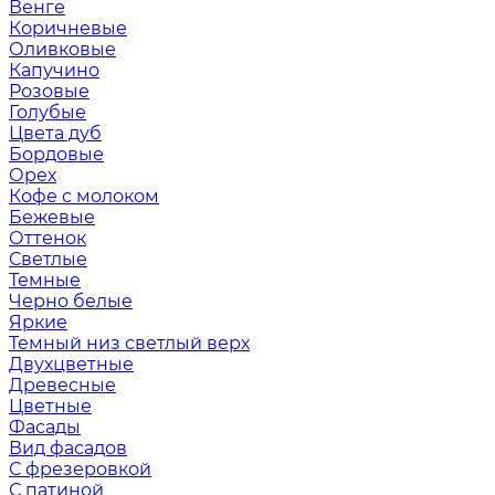
Венге
Коричневые
Оливковые
Капучино
Розовые
Голубые
Цвета дуб
Бордовые
Орех
Кофе с молоком
Бежевые
Оттенок
Светлые
Темные
Черно белые
Яркие
Темный низ светлый верх
Двухцветные
Древесные
Цветные
Фасады
Вид фасадов
С фрезеровкой
С патиной