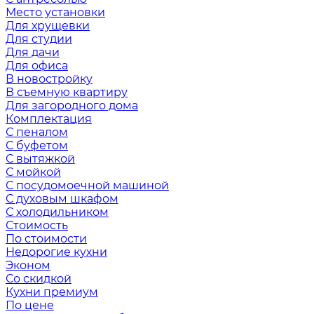
Место установки
Для хрущевки
Для студии
Для дачи
Для офиса
В новостройку
В съемную квартиру
Для загородного дома
Комплектация
С пеналом
С буфетом
С вытяжкой
С мойкой
С посудомоечной машиной
С духовым шкафом
С холодильником
Стоимость
По стоимости
Недорогие кухни
Эконом
Со скидкой
Кухни премиум
По цене