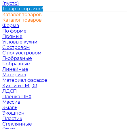
(пусто)
Товар в корзине!
Каталог товаров
Каталог товаров
Форма
По форме
Прямые
Угловые кухни
С островом
С полуостровом
П-образные
Г-образные
Линейные
Материал
Материал фасадов
Кухни из МДФ
ЛДСП
Пленка ПВХ
Массив
Эмаль
Экошпон
Пластик
Стеклянные