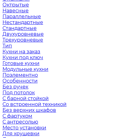
Октрытые
Навесные
Параллельные
Нестандартные
Стандартные
Двухуровневые
Трехуровневые
Тип
Кухни на заказ
Кухни под ключ
Готовые кухни
Модульные кухни
Поэлементно
Особенности
Без ручек
Под потолок
С барной стойкой
Со встроенной техникой
Без верхних шкафов
С фартуком
С антресолью
Место установки
Для хрущевки