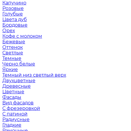
Капучино
Розовые
Голубые
Цвета дуб
Бордовые
Орех
Кофе с молоком
Бежевые
Оттенок
Светлые
Темные
Черно белые
Яркие
Темный низ светлый верх
Двухцветные
Древесные
Цветные
Фасады
Вид фасадов
С фрезеровкой
С патиной
Радиусные
Гладкие
Рамочные