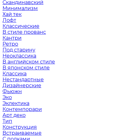
Скандинавский
Минимализм
Хай тек
Лофт
Классические
В стиле прованс
Кантри
Ретро
Под старину
Неоклассика
В английском стиле
В японском стиле
Классика
Нестандартные
Дизайнерские
Фьюжн
Эко
Эклектика
Контемпорари
Арт деко
Тип
Конструкция
Встраиваемые
С полками