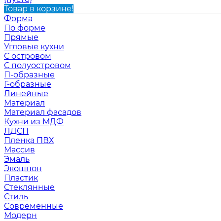
Товар в корзине!
Форма
По форме
Прямые
Угловые кухни
С островом
С полуостровом
П-образные
Г-образные
Линейные
Материал
Материал фасадов
Кухни из МДФ
ЛДСП
Пленка ПВХ
Массив
Эмаль
Экошпон
Пластик
Стеклянные
Стиль
Современные
Модерн