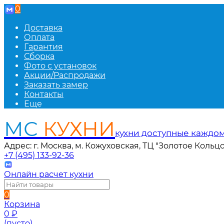
0
Доставка
Оплата
Гарантия
Сборка
Фото с установок
Акции/Распродажи
Заказать замер
Контакты
Еще
МС
КУХНИ
кухни доступные каждо
Адрес: г. Москва, м. Кожуховская, ТЦ "Золотое Кольцо
+7 (495) 133-92-36
Онлайн расчет кухни
0
Корзина
0
₽
(пусто)