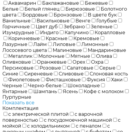
Аквамарин
Баклажановые
Бежевые
Белые
Белый глянец
Бирюзовые
Болотного
цвета
Бордовые
Бронзовые
В цвете бук
Ванильные
Васильковые
Венге
Голубые
Горчичные
Цвет дуб
Зебрано
Зеленые
Изумрудные
Индиго
Капучино
Коралловые
Коричневые
Красные
Кремовые
Лазурные
Лайм
Лиловые
Лимонные
Лососевого цвета
Малиновые
Мандариновые
Металлик
Молочные
Мятные
Олива
Оливковые
Оранжевые
Орех
Охра
Персиковые
Розовые
Салатовые
Серые
Синие
Сиреневые
Сливовые
Слоновая кость
Фиолетовые
Фисташковые
Фуксия
Хаки
Черные
Черно-белые
Шоколадные
Янтарные
Шампань
Ясень
Кофе с молоком
Пурпурные
Показать все
Комплектация
с электрической плитой
с варочной
поверхностью
с посудомоечной машиной
с
мойкой
с холодильником
с пеналом
с
духовым шкафом
с вытяжкой
с буфетом
со