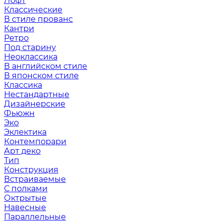
Лофт
Классические
В стиле прованс
Кантри
Ретро
Под старину
Неоклассика
В английском стиле
В японском стиле
Классика
Нестандартные
Дизайнерские
Фьюжн
Эко
Эклектика
Контемпорари
Арт деко
Тип
Конструкция
Встраиваемые
С полками
Октрытые
Навесные
Параллельные