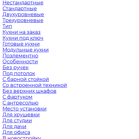
Нестандартные
Стандартные
Двухуровневые
Трехуровневые
Тип
Кухни на заказ
Кухни под ключ
Готовые кухни
Модульные кухни
Поэлементно
Особенности
Без ручек
Под потолок
С барной стойкой
Со встроенной техникой
Без верхних шкафов
С фартуком
С антресолью
Место установки
Для хрущевки
Для студии
Для дачи
Для офиса
В новостройку