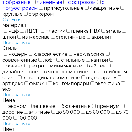
т образные
линейные
с островом
с
полуостровом
прямоугольные
квадратные
круглые
с эркером
Скрыть
материал
мдф
ЛДСП
пластик
пленка ПВХ
эмаль
шпон
из массива
стеклянные
акрилит
Показать все
Стиль
модерн
классические
неоклассика
современные
лофт
стильные
кантри
прованс
ретро
минимализм
хай тек
дизайнерские
в японском стиле
в английском
стиле
в скандинавском стиле
под старину
арт деко
фьюжн
контемпорари
эклектика
эко
Показать все
Цена
эконом
дешевые
бюджетные
премиум
дорогие
элитные
до 50 000
до 60 000
до 70
000
100 000
Показать все
Цвет