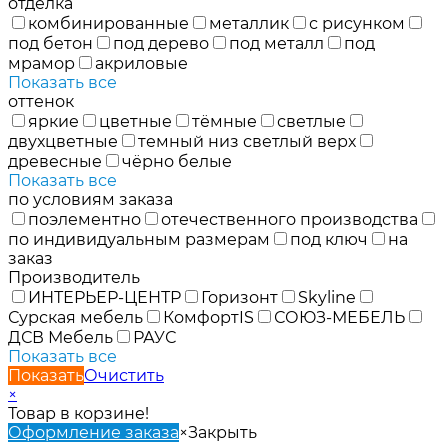
отделка
комбинированные
металлик
с рисунком
под бетон
под дерево
под металл
под
мрамор
акриловые
Показать все
оттенок
яркие
цветные
тёмные
светлые
двухцветные
темный низ светлый верх
древесные
чёрно белые
Показать все
по условиям заказа
поэлементно
отечественного производства
по индивидуальным размерам
под ключ
на
заказ
Производитель
ИНТЕРЬЕР-ЦЕНТР
Горизонт
Skyline
Сурская мебель
КомфортIS
СОЮЗ-МЕБЕЛЬ
ДСВ Мебель
РАУС
Показать все
Показать
Очистить
×
Товар в корзине!
Оформление заказа
×
Закрыть