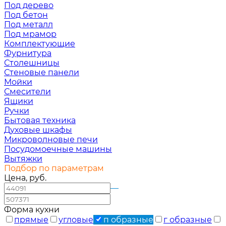
Под дерево
Под бетон
Под металл
Под мрамор
Комплектующие
Фурнитура
Столешницы
Стеновые панели
Мойки
Смесители
Ящики
Ручки
Бытовая техника
Духовые шкафы
Микроволновые печи
Посудомоечные машины
Вытяжки
Подбор по параметрам
Цена, руб.
—
Форма кухни
прямые
угловые
п образные
г образные