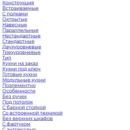
Конструкция
Встраиваемые
С полками
Октрытые
Навесные
Параллельные
Нестандартные
Стандартные
Двухуровневые
Трехуровневые
Тип
Кухни на заказ
Кухни под ключ
Готовые кухни
Модульные кухни
Поэлементно
Особенности
Без ручек
Под потолок
С барной стойкой
Со встроенной техникой
Без верхних шкафов
С фартуком
С антресолью