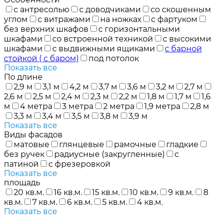
с антресолью
с доводчиками
со скошенным
углом
с витражами
на ножках
с фартуком
без верхних шкафов
с горизонтальными
шкафами
со встроенной техникой
с высокими
шкафами
с выдвижными ящиками
с барной
стойкой ( с баром)
под потолок
Показать все
По длине
2,9 м
3,1 м
4,2 м
3,7 м
3,6 м
3,2 м
2,7 м
2,6 м
2,5 м
2,4 м
2,3 м
2,2 м
1,8 м
1,7 м
1,6
м
4 метра
3 метра
2 метра
1,9 метра
2,8 м
3,3 м
3,4 м
3,5 м
3,8 м
3,9 м
Показать все
Виды фасадов
матовые
глянцевые
рамочные
гладкие
без ручек
радиусные (закругленные)
с
патиной
с фрезеровкой
Показать все
площадь
20 кв.м.
16 кв.м.
15 кв.м.
10 кв.м.
9 кв.м.
8
кв.м.
7 кв.м.
6 кв.м.
5 кв.м.
4 кв.м.
Показать все