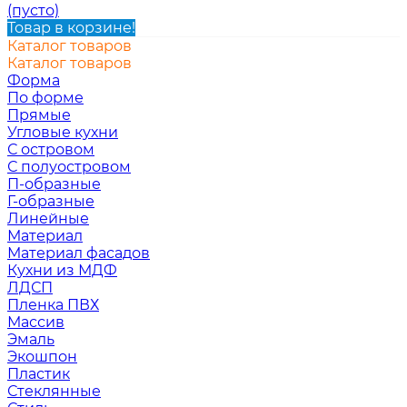
(пусто)
Товар в корзине!
Каталог товаров
Каталог товаров
Форма
По форме
Прямые
Угловые кухни
С островом
С полуостровом
П-образные
Г-образные
Линейные
Материал
Материал фасадов
Кухни из МДФ
ЛДСП
Пленка ПВХ
Массив
Эмаль
Экошпон
Пластик
Стеклянные