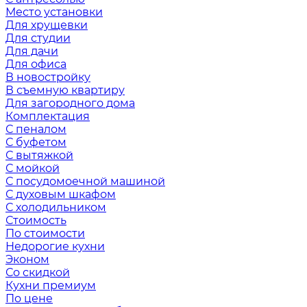
Место установки
Для хрущевки
Для студии
Для дачи
Для офиса
В новостройку
В съемную квартиру
Для загородного дома
Комплектация
С пеналом
С буфетом
С вытяжкой
С мойкой
С посудомоечной машиной
С духовым шкафом
С холодильником
Стоимость
По стоимости
Недорогие кухни
Эконом
Со скидкой
Кухни премиум
По цене