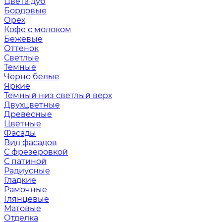
Цвета дуб
Бордовые
Орех
Кофе с молоком
Бежевые
Оттенок
Светлые
Темные
Черно белые
Яркие
Темный низ светлый верх
Двухцветные
Древесные
Цветные
Фасады
Вид фасадов
С фрезеровкой
С патиной
Радиусные
Гладкие
Рамочные
Глянцевые
Матовые
Отделка