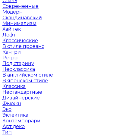
Стиль
Современные
Модерн
Скандинавский
Минимализм
Хай тек
Лофт
Классические
В стиле прованс
Кантри
Ретро
Под старину
Неоклассика
В английском стиле
В японском стиле
Классика
Нестандартные
Дизайнерские
Фьюжн
Эко
Эклектика
Контемпорари
Арт деко
Тип