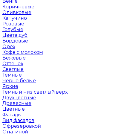
Венге
Коричневые
Оливковые
Капучино
Розовые
Голубые
Цвета дуб
Бордовые
Орех
Кофе с молоком
Бежевые
Оттенок
Светлые
Темные
Черно белые
Яркие
Темный низ светлый верх
Двухцветные
Древесные
Цветные
Фасады
Вид фасадов
С фрезеровкой
С патиной