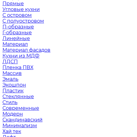
Прямые
Угловые кухни
С островом
С полуостровом
П-образные
Г-образные
Линейные
Материал
Материал фасадов
Кухни из МДФ
ЛДСП
Пленка ПВХ
Массив
Эмаль
Экошпон
Пластик
Стеклянные
Стиль
Современные
Модерн
Скандинавский
Минимализм
Хай тек