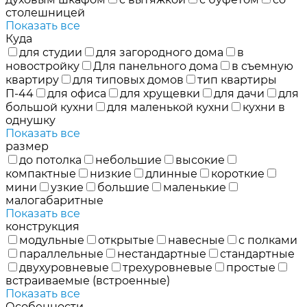
столешницей
Показать все
Куда
для студии
для загородного дома
в
новостройку
Для панельного дома
в съемную
квартиру
для типовых домов
тип квартиры
П-44
для офиса
для хрущевки
для дачи
для
большой кухни
для маленькой кухни
кухни в
однушку
Показать все
размер
до потолка
небольшие
высокие
компактные
низкие
длинные
короткие
мини
узкие
большие
маленькие
малогабаритные
Показать все
конструкция
модульные
открытые
навесные
с полками
параллельные
нестандартные
стандартные
двухуровневые
трехуровневые
простые
встраиваемые (встроенные)
Показать все
Особенности