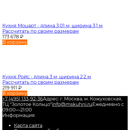
Кухня Моцарт - длина 3,01 м, ширина 3,1 м
Рассчитать по своим размерам
173 678
₽
В корзину
Кухня Ройс - длина 3 м, ширина 2,2 м
Рассчитать по своим размерам
219 911
₽
В корзину
+7 (495) 133-92-36
Адрес: г. Москва, м. Кожуховская,
ТЦ "Золотое Кольцо"
info@mskuhni.ru
Ежедневно с
09:00—21:00
Информация
Карта сайта